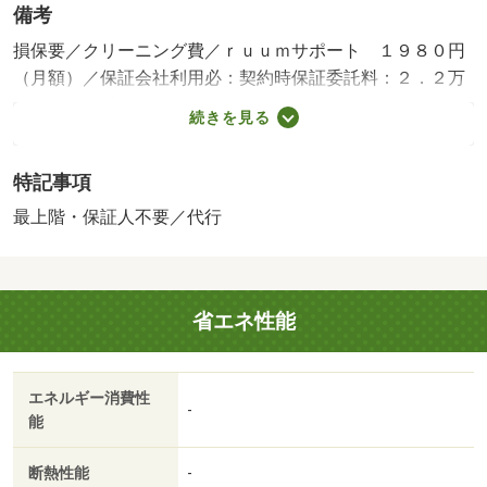
備考
損保要／クリーニング費／ｒｕｕｍサポート １９８０円
（月額）／保証会社利用必：契約時保証委託料：２．２万
／月額保証委託料：賃料総額の２．２％又は５．５％ ※
続きを見る
ペット可は２．５万／２．５％／［退去時費用 退去費用
実費精算※故意・過失等別途実費］更新事務手数料 ２
特記事項
２，０００円がかかります。契約時にクリーニング費６
０，０００円、鍵セット費３，３００円（税込）が必要と
最上階・保証人不要／代行
なります。 保証会社：ハウスリーブ株式会社／バストイ
レ別／バルコニー／エアコン／フローリング／シャワー付
洗面台／ＴＶインターホン／浴室乾燥機／室内洗濯置／シ
省エネ性能
ューズボックス／システムキッチン／追焚機能浴室／温水
洗浄便座／洗面所独立／２口コンロ／駐輪場／宅配ボック
ス／最上階／敷金不要／対面式キッチン／防犯カメラ／Ｉ
エネルギー消費性
Ｈクッキングヒーター／照明付／ウォークインクロゼット
-
能
／保証人不要／ネット使用料不要／築２年以内／２４時間
換気システム／複層ガラス／築３年以内／トイレ未使用／
断熱性能
-
２駅利用可／駅徒歩５分以内／駅徒歩１０分以内／築５年