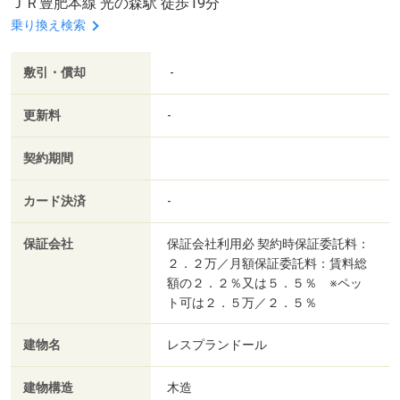
ＪＲ豊肥本線 光の森駅 徒歩19分
乗り換え検索
敷引・償却
-
更新料
-
契約期間
カード決済
-
保証会社
保証会社利用必 契約時保証委託料：
２．２万／月額保証委託料：賃料総
額の２．２％又は５．５％ ※ペッ
ト可は２．５万／２．５％
建物名
レスプランドール
建物構造
木造