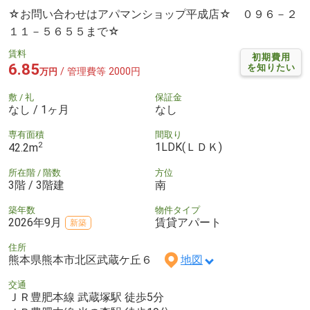
☆お問い合わせはアパマンショップ平成店☆ ０９６－２
１１－５６５５まで☆
賃料
初期費用
6.85
を知りたい
/ 管理費等 2000円
万円
敷 / 礼
保証金
なし / 1ヶ月
なし
専有面積
間取り
2
1LDK(ＬＤＫ)
42.2m
所在階 / 階数
方位
3階 / 3階建
南
築年数
物件タイプ
2026年9月
賃貸アパート
新築
住所
熊本県熊本市北区武蔵ケ丘６
地図
交通
ＪＲ豊肥本線 武蔵塚駅 徒歩5分