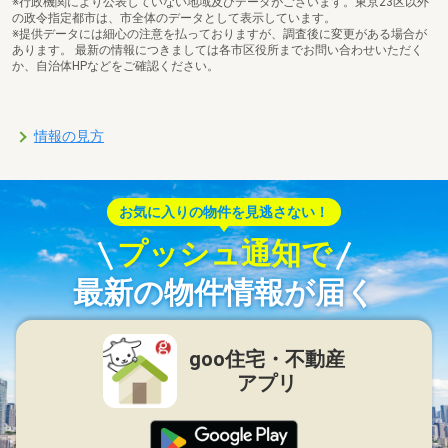
※行政機関により公表していない地域及びデータがございます。東京23区以外
の政令指定都市は、市全体のデータとして表示しています。
※提供データには細心の注意を払っておりますが、調査後に変更がある場合が
あります。 最新の情報につきましては各市区役所までお問い合わせいただく
か、自治体HPなどをご確認ください。
情報の見方
お気に入りの物件を見逃さない！
プッシュ通知で
最新の物件情報が届く
goo住宅・不動産
アプリ