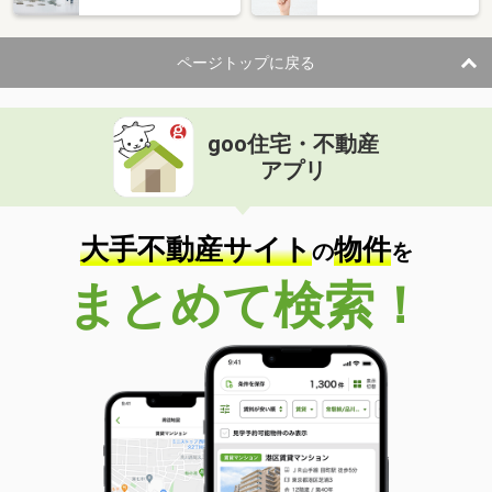
ページトップに戻る
goo住宅・不動産
アプリ
大手不動産サイト
物件
の
を
まとめて検索！