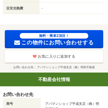
以内／プロパンガス／礼金１ヶ月／保証会社利用可／ムサ
目安光熱費
-
シプラザ（ショッピングセンター）まで３００ｍ／熊本武
蔵ヶ丘団地郵便局（郵便局）まで３５０ｍ／コスモス武蔵
ケ丘店（ドラッグストア）まで５００ｍ／武蔵塚駅（その
他）まで６００ｍ／熊本銀行武蔵ヶ丘支店（銀行）まで７
５０ｍ／ゆめタウン光の森店（ショッピングセンター）ま
無料・簡単2項目！
で１４００ｍ/賃貸戸数:15戸
この物件にお問い合わせする
お気に入りに追加する
お問い合わせ先
アパマンショップ平成支店（株）明和不動産
不動産会社情報
お問い合わせ先
商号
アパマンショップ平成支店（株）明