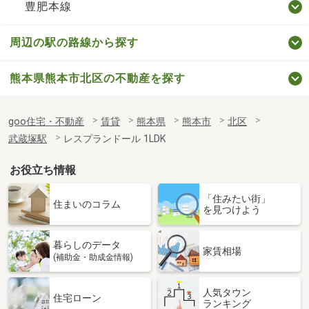
豊肥本線
周辺の駅の路線から探す
熊本県熊本市北区の不動産を探す
goo住宅・不動産
賃貸
熊本県
熊本市
北区
武蔵塚駅
レスプランドール 1LDK
お役立ち情報
「住みたい街」
住まいのコラム
を見つけよう
暮らしのデータ
家賃相場
(補助金・助成金情報)
人気タウン
住宅ローン
ランキング