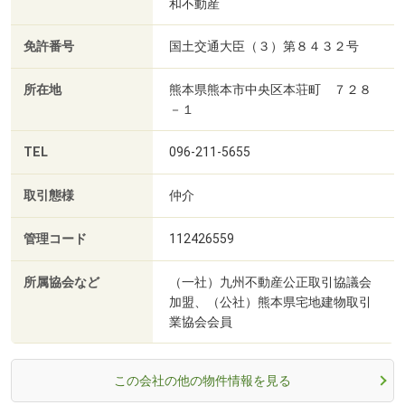
和不動産
免許番号
国土交通大臣（３）第８４３２号
所在地
熊本県熊本市中央区本荘町 ７２８
－１
TEL
096-211-5655
取引態様
仲介
管理コード
112426559
所属協会など
（一社）九州不動産公正取引協議会
加盟、（公社）熊本県宅地建物取引
業協会会員
この会社の他の物件情報を見る