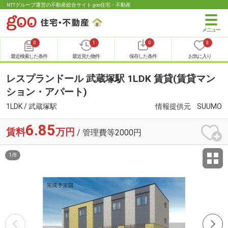
NTTグループ運営の不動産総合サイト goo住宅・不動産
0
1
0
0
最近検索した条件
最近見た物件
保存した条件
お気に入り
レスプランドール 武蔵塚駅 1LDK 賃貸(賃貸マン
ション・アパート)
1LDK / 武蔵塚駅
情報提供元
SUUMO
6.85
賃料
万円
/ 管理費等2000円
1
/
8