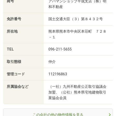
商号
アパマンショップ平成支店（株）明
和不動産
免許番号
国土交通大臣（３）第８４３２号
所在地
熊本県熊本市中央区本荘町 ７２８
－１
TEL
096-211-5655
取引態様
仲介
管理コード
112196863
所属協会など
（一社）九州不動産公正取引協議会
加盟、（公社）熊本県宅地建物取引
業協会会員
この会社の他の物件情報を見る