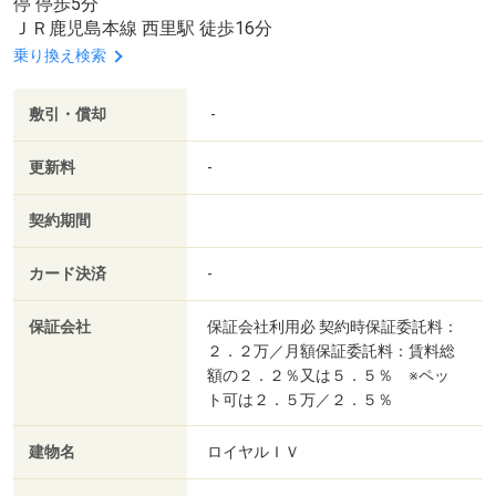
停 停歩5分
ＪＲ鹿児島本線 西里駅 徒歩16分
乗り換え検索
敷引・償却
-
更新料
-
契約期間
カード決済
-
保証会社
保証会社利用必 契約時保証委託料：
２．２万／月額保証委託料：賃料総
額の２．２％又は５．５％ ※ペッ
ト可は２．５万／２．５％
建物名
ロイヤルＩＶ