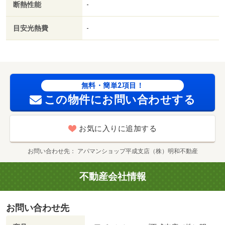
断熱性能
-
ム／複層ガラス／築３年以内／サンルーム／トイレ未使用
／２駅利用可／築５年以内／プロパンガス／ＢＳ／礼金１
目安光熱費
-
ヶ月／保証会社利用可／ロッキースーパーストア徳王店
（スーパー）まで２４０ｍ／ドラッグストアコスモス下硯
川店（ドラッグストア）まで４００ｍ／セブンイレブン熊
本下硯川店（コンビニ）まで５５０ｍ／スペイン石窯パン
工房メリチェル（飲食店）まで８００ｍ／ホームプラザナ
無料・簡単2項目！
フコ北熊本店（ホームセンター）まで１０００ｍ／肥後銀
この物件にお問い合わせする
行池田支店（銀行）まで１９００ｍ/賃貸戸数:12戸
お気に入りに追加する
お問い合わせ先
アパマンショップ平成支店（株）明和不動産
不動産会社情報
お問い合わせ先