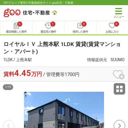
NTTグループ運営の不動産総合サイト goo住宅・不動産
0
1
0
0
最近検索した条件
最近見た物件
保存した条件
お気に入り
ロイヤルＩＶ 上熊本駅 1LDK 賃貸(賃貸マンショ
ン・アパート)
1LDK / 上熊本駅
情報提供元
SUUMO
4.45
賃料
万円
/ 管理費等1700円
1
/
19