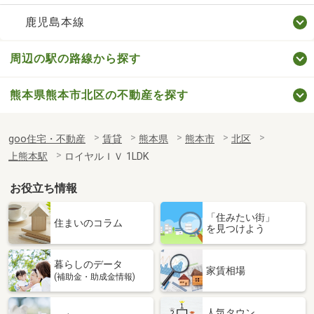
鹿児島本線
周辺の駅の路線から探す
熊本県熊本市北区の不動産を探す
goo住宅・不動産
賃貸
熊本県
熊本市
北区
上熊本駅
ロイヤルＩＶ 1LDK
お役立ち情報
「住みたい街」
住まいのコラム
を見つけよう
暮らしのデータ
家賃相場
(補助金・助成金情報)
人気タウン