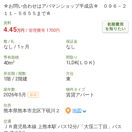
☆お問い合わせはアパマンショップ平成店☆ ０９６－２
１１－５６５５まで☆
賃料
初期費用
4.45
を知りたい
/ 管理費等 1700円
万円
敷 / 礼
保証金
なし / 1ヶ月
なし
専有面積
間取り
2
1LDK(ＬＤＫ)
40m
所在階 / 階数
方位
1階 / 2階建
東
築年数
物件タイプ
2026年5月
賃貸アパート
新築
住所
熊本県熊本市北区下硯川２
地図
交通
ＪＲ鹿児島本線 上熊本駅 バス12分/「大窪二丁目」バス