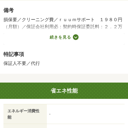
備考
損保要／クリーニング費／ｒｕｕｍサポート １９８０円
（月額）／保証会社利用必：契約時保証委託料：２．２万
／月額保証委託料：賃料総額の２．２％又は５．５％ ※
続きを見る
ペット可は２．５万／２．５％／［退去時費用 退去費用
実費精算※故意・過失等別途実費］更新事務手数料 ２
特記事項
２，０００円がかかります。契約時にクリーニング費６
０，０００円、鍵セット費３，３００円（税込）が必要と
保証人不要／代行
なります。駐車場貸主インボイス登録なし 保証会社：ハ
ウスリーブ株式会社／バストイレ別／エアコン／フローリ
ング／シャワー付洗面台／ＴＶインターホン／浴室乾燥機
省エネ性能
／室内洗濯置／シューズボックス／システムキッチン／追
焚機能浴室／温水洗浄便座／洗面所独立／駐輪場／宅配ボ
ックス／即入居可／敷金不要／対面式キッチン／防犯カメ
エネルギー消費性
ラ／ＩＨクッキングヒーター／照明付／ウォークインクロ
-
能
ゼット／保証人不要／全居室フローリング／ＣＳ／ネット
使用料不要／床下収納／築２年以内／２４時間換気システ