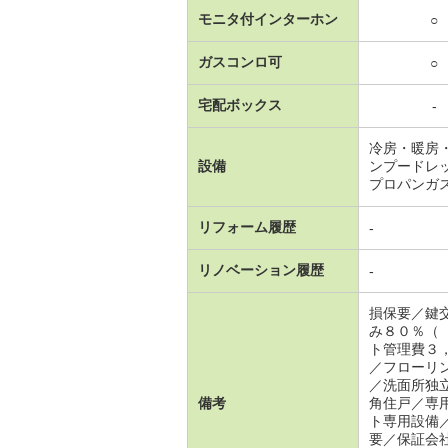
モニタ付インターホン
○
ガスコンロ可
○
宅配ボックス
-
冷房・暖房
設備
ンプードレ
プロパンガ
リフォーム履歴
-
リノベーション履歴
-
損保要／鍵
み８０％（
ト管理費３
／フローリ
／洗面所独
備考
角住戸／専
ト専用設備
要／保証会