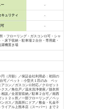
ニー
-
セキュリティ
-
居可
-
面所・フローリング・ガスコンロ可・シャ
ト・床下収納・駐車場２台分・専用庭・
洗濯機置き場
０円（月額）／保証会社利用必：初回の
２台可／ペット：小型犬１匹のみ ペッ
エアコン／ガスコンロ対応／クロゼット
ックス／角住戸／温水洗浄便座／脱衣所
ト相談／全居室収納／駐車２台可／南西
ゼット２ヶ所／一部フローリング／ペッ
パンガス／洗面所にドア／敷金・礼金不
トライアル上熊本店（スーパー）まで２