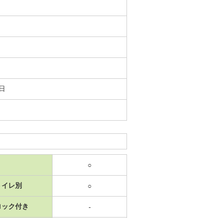
7日
○
トイレ別
○
ロック付き
-