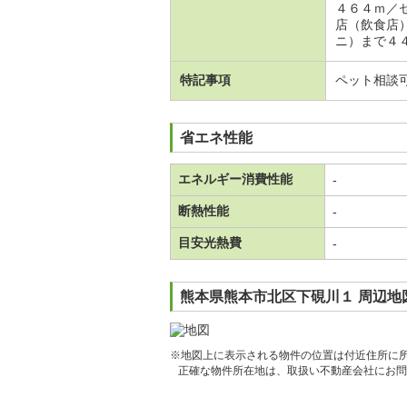
４６４ｍ／
店（飲食店
ニ）まで４４
特記事項
ペット相談
省エネ性能
エネルギー消費性能
-
断熱性能
-
目安光熱費
-
熊本県熊本市北区下硯川１ 周辺地
※地図上に表示される物件の位置は付近住所に
正確な物件所在地は、取扱い不動産会社にお問