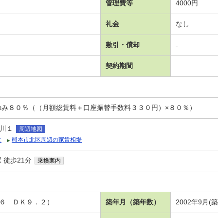
管理費等
4000円
礼金
なし
敷引・償却
-
契約期間
のみ８０％（（月額総賃料＋口座振替手数料３３０円）×８０％）
川１
周辺地図
タ
熊本市北区周辺の家賃相場
 徒歩21分
乗換案内
Ａ
洋６ ＤＫ９．２）
築年月（築年数）
2002年9月(築