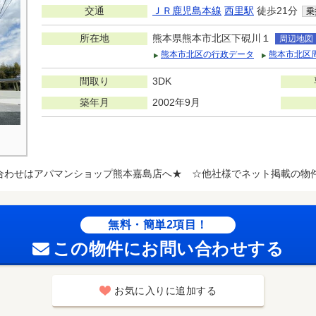
交通
ＪＲ鹿児島本線
西里駅
徒歩21分
乗
所在地
熊本県熊本市北区下硯川１
周辺地図
熊本市北区の行政データ
熊本市北区
間取り
3DK
築年月
2002年9月
合わせはアパマンショップ熊本嘉島店へ★ ☆他社様でネット掲載の物
無料・簡単2項目！
この物件にお問い合わせする
お気に入りに追加する