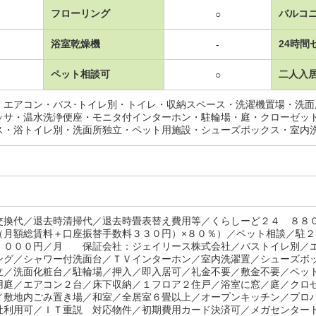
フローリング
バルコ
○
浴室乾燥機
24時間
-
ペット相談可
二人入
○
・エアコン・バス･トイレ別・トイレ・収納スペース・洗濯機置場・洗
ッサ・温水洗浄便座・モニタ付インターホン・駐輪場・庭・クローゼッ
ス・浴トイレ別・洗面所独立・ペット用施設・シューズボックス・室内
交換代／退去時清掃代／退去時畳表替え費用等／くらしーど２４ ８８
（月額総賃料＋口座振替手数料３３０円）×８０％）／ペット相談／駐
，０００円／月 保証会社：ジェイリース株式会社／バストイレ別／
ング／シャワー付洗面台／ＴＶインターホン／室内洗濯置／シューズボ
立／洗面化粧台／駐輪場／押入／即入居可／礼金不要／敷金不要／ペッ
用庭／エアコン２台／床下収納／１フロア２住戸／浴室に窓／庭／クロ
／敷地内ごみ置き場／和室／全居室６畳以上／オープンキッチン／プロ
社利用可／ＩＴ重説 対応物件／初期費用カード決済可／メガセンター