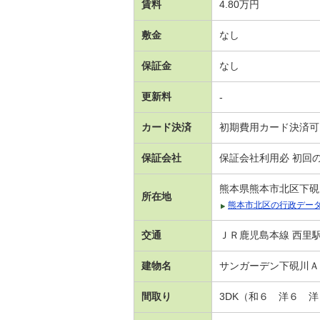
賃料
4.80万円
敷金
なし
保証金
なし
更新料
-
カード決済
初期費用カード決済可
保証会社
保証会社利用必 初回
熊本県熊本市北区下硯
所在地
熊本市北区の行政デー
交通
ＪＲ鹿児島本線 西里駅
建物名
サンガーデン下硯川
間取り
3DK（和６ 洋６ 