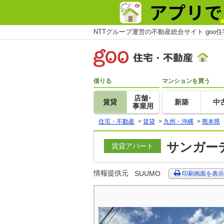
NTTグループ運営の不動産総合サイト goo
借りる
マンションを買う
店舗･
賃貸
新築
中
事業用
住宅・不動産
>
賃貸
>
九州・沖縄
>
熊本県
サンガーデ
賃貸アパート
情報提供元
SUUMO
印刷画面を表示