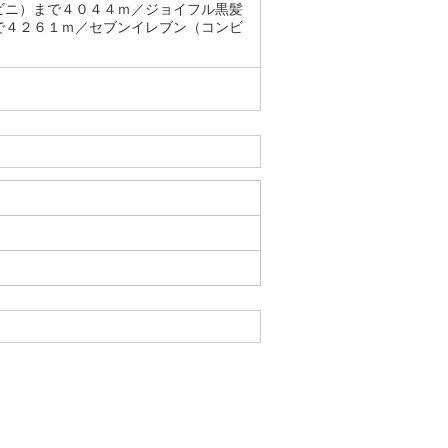
ビニ）まで４０４４ｍ／ジョイフル黒髪
で４２６１ｍ／セブンイレブン（コンビ