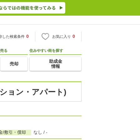
0
0
存した検索条件
お気に入り
売る
住みやすい街を探す
助成金
売却
情報
ンション・アパート)
金/敷引・償却
なし / -