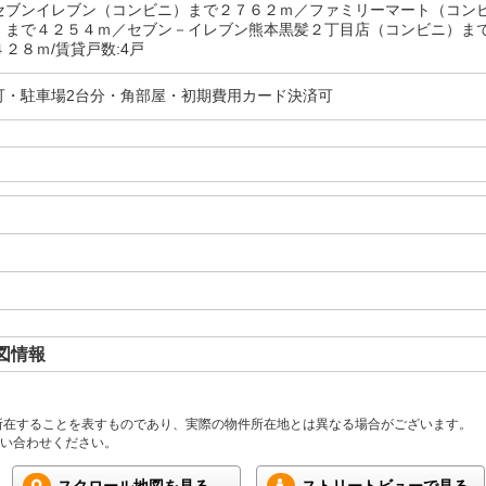
セブンイレブン（コンビニ）まで２７６２ｍ／ファミリーマート（コン
）まで４２５４ｍ／セブン－イレブン熊本黒髪２丁目店（コンビニ）ま
２８ｍ/賃貸戸数:4戸
可・駐車場2台分・角部屋・初期費用カード決済可
図情報
所在することを表すものであり、実際の物件所在地とは異なる場合がございます。
い合わせください。
スクロール地図を見る
ストリートビューで見る