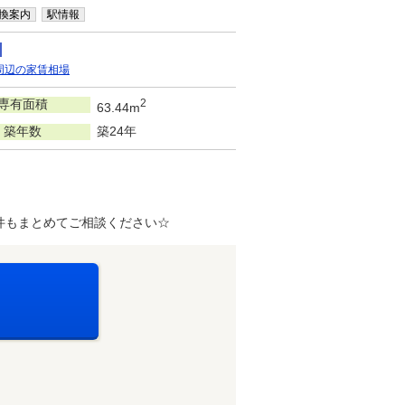
換案内
駅情報
周辺の家賃相場
専有面積
2
63.44m
築年数
築24年
件もまとめてご相談ください☆