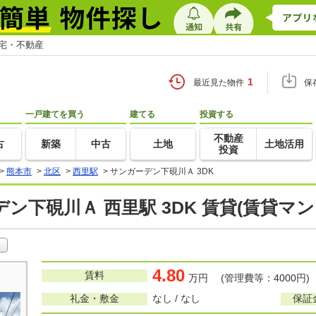
住宅・不動産
1
最近見た物件
保
一戸建てを買う
建てる
投資する
不動産
古
新築
中古
土地
土地活用
投資
>
熊本市
>
北区
>
西里駅
>
サンガーデン下硯川Ａ 3DK
ン下硯川Ａ 西里駅 3DK 賃貸(賃貸マ
4.80
賃料
万円 (管理費等：4000円)
礼金・敷金
なし / なし
保証