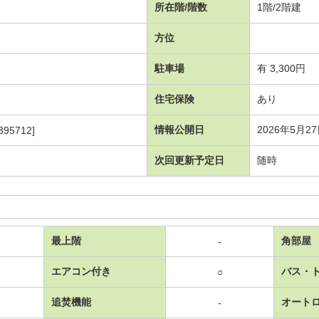
所在階/階数
1階/2階建
方位
駐車場
有 3,300円
住宅保険
あり
情報公開日
2026年5月2
95712]
次回更新予定日
随時
最上階
角部屋
-
エアコン付き
バス・
○
追焚機能
オート
-