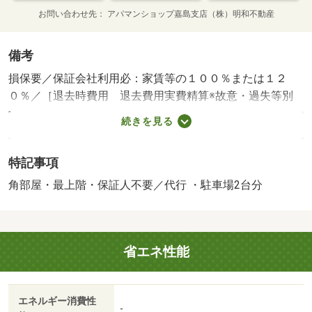
お問い合わせ先
アパマンショップ嘉島支店（株）明和不動産
備考
損保要／保証会社利用必：家賃等の１００％または１２
０％／［退去時費用 退去費用実費精算※故意・過失等別
途実費］環境維持費：１ヶ月５５０円（税込）、鍵交換
続きを見る
費：ご契約時１６５００円（税込）、退去時清掃費：５２
２５０円（税込）、インターネット利用料：有料、更新手
特記事項
数料：１６５００円（税込）、保証委託料：必要 保証会
社：プラザ賃貸保証／バストイレ別／バルコニー／エアコ
角部屋・最上階・保証人不要／代行 ・駐車場2台分
ン／浴室乾燥機／角住戸／温水洗浄便座／洗面所独立／駐
輪場／宅配ボックス／最上階／敷金不要／防犯カメラ／保
証人不要／電子キー／駐車５台以上／礼金１ヶ月／保証会
省エネ性能
社利用可/賃貸戸数:22戸
エネルギー消費性
-