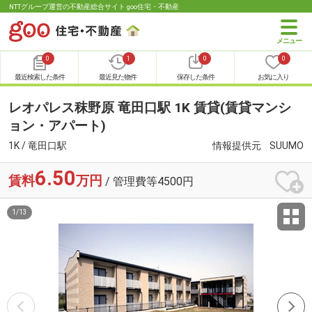
NTTグループ運営の不動産総合サイト goo住宅・不動産
0
1
0
0
最近検索した条件
最近見た物件
保存した条件
お気に入り
レオパレス秣野原 竜田口駅 1K 賃貸(賃貸マンシ
ョン・アパート)
1K / 竜田口駅
情報提供元
SUUMO
6.50
賃料
万円
/ 管理費等4500円
1
/
13