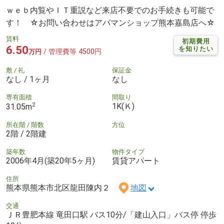
ｗｅｂ内覧やＩＴ重説など来店不要でのお手続きも可能で
す！ ☆お問い合わせはアパマンショップ熊本嘉島店へ☆
賃料
初期費用
6.50
を知りたい
/ 管理費等 4500円
万円
敷 / 礼
保証金
なし / 1ヶ月
なし
専有面積
間取り
2
1K(Ｋ)
31.05m
所在階 / 階数
方位
2階 / 2階建
築年数
物件タイプ
2006年4月(築20年5ヶ月)
賃貸アパート
住所
熊本県熊本市北区龍田陳内２
地図
交通
ＪＲ豊肥本線 竜田口駅 バス10分/「建山入口」バス停 停歩