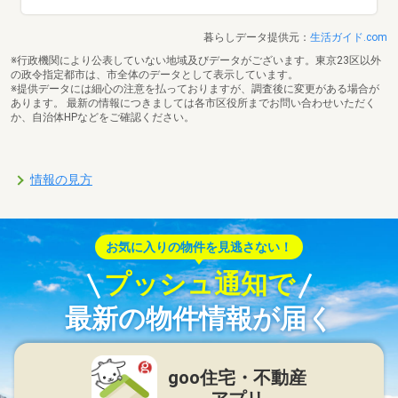
暮らしデータ提供元：
生活ガイド.com
※行政機関により公表していない地域及びデータがございます。東京23区以外
の政令指定都市は、市全体のデータとして表示しています。
※提供データには細心の注意を払っておりますが、調査後に変更がある場合が
あります。 最新の情報につきましては各市区役所までお問い合わせいただく
か、自治体HPなどをご確認ください。
情報の見方
お気に入りの物件を見逃さない！
プッシュ通知で
最新の物件情報が届く
goo住宅・不動産