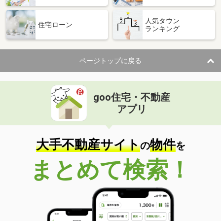
人気タウン
住宅ローン
ランキング
ページトップに戻る
goo住宅・不動産
アプリ
大手不動産サイト
物件
の
を
まとめて検索！