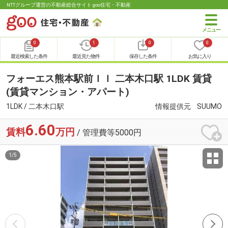
NTTグループ運営の不動産総合サイト goo住宅・不動産
0
1
0
0
最近検索した条件
最近見た物件
保存した条件
お気に入り
フォーエス熊本駅前ＩＩ 二本木口駅 1LDK 賃貸
(賃貸マンション・アパート)
1LDK / 二本木口駅
情報提供元
SUUMO
6.60
賃料
万円
/ 管理費等5000円
1
/
5