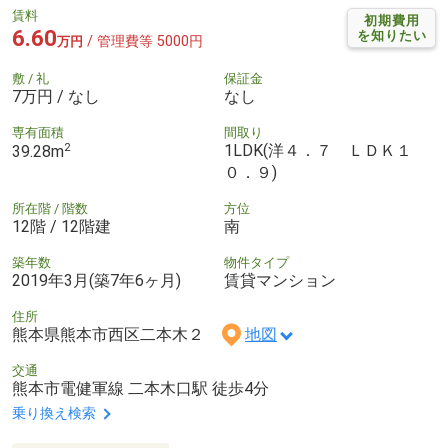
賃料
初期費用
6.60
を知りたい
/ 管理費等 5000円
万円
敷 / 礼
保証金
7万円 / なし
なし
専有面積
間取り
2
1LDK(洋４．７ ＬＤＫ１
39.28m
０．９)
所在階 / 階数
方位
12階 / 12階建
南
築年数
物件タイプ
2019年3月(築7年6ヶ月)
賃貸マンション
住所
熊本県熊本市西区二本木２
地図
交通
熊本市電健軍線 二本木口駅 徒歩4分
乗り換え検索