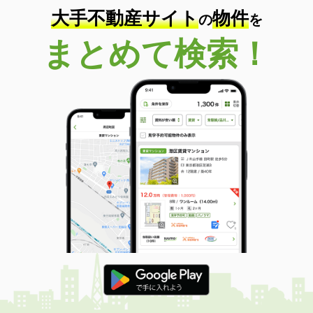
大手不動産サイト
物件
の
を
まとめて検索！