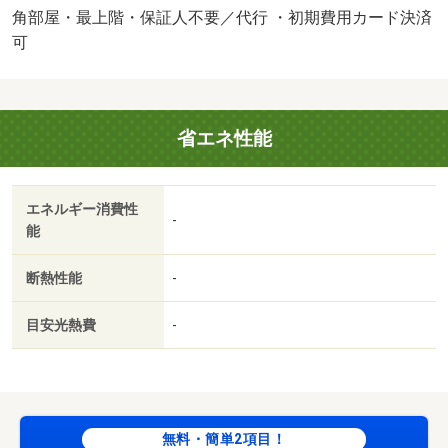
加入〉■家賃プラス３，５００～１０，０００円（税込）
角部屋・最上階・保証人不要／代行 ・初期費用カード決済
で家具家電レンタル利用可能！ 保証会社：【オリコ、あ
可
んしん保証、等】／バストイレ別／バルコニー／エアコン
／フローリング／シャワー付洗面台／ＴＶインターホン／
浴室乾燥機／オートロック／室内洗濯置／シューズボック
省エネ性能
ス／システムキッチン／角住戸／温水洗浄便座／エレベー
ター／洗面所独立／２口コンロ／駐輪場／宅配ボックス／
光ファイバー／礼金不要／最上階／対面式キッチン／防犯
エネルギー消費性
カメラ／ウォークインクロゼット／保証人不要／ＣＳ／ネ
-
能
ット使用料不要／複層ガラス／駅徒歩５分以内／駅徒歩１
０分以内／プロパンガス／ＢＳ／高速ネット対応／保証会
断熱性能
-
社利用可／ＩＴ重説 対応物件／初期費用カード決済可／
スーパー・キッド熊本駅前店（スーパー）まで５００ｍ／
目安光熱費
-
アミュプラザ熊本（ショッピングセンター）まで４８８ｍ
／ロッキー本山店（スーパー）まで８２５ｍ／ファミリー
マート熊本本山４丁目店（コンビニ）まで９７５ｍ／セブ
ン－イレブン熊本蓮台寺１丁目店（コンビニ）まで９７９
ｍ/賃貸戸数:37戸
無料・簡単2項目！