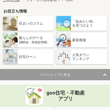
二本木口駅
フォーエス熊本駅前ＩＩ 1LDK
お役立ち情報
「住みたい街」
住まいのコラム
を見つけよう
暮らしのデータ
家賃相場
(補助金・助成金情報)
人気タウン
住宅ローン
ランキング
ページトップに戻る
goo住宅・不動産
アプリ