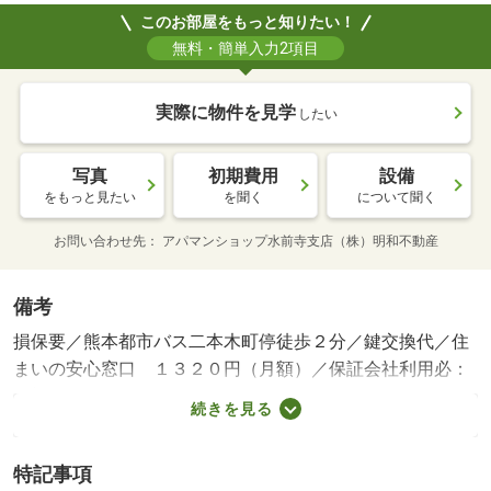
このお部屋をもっと知りたい！
無料・簡単入力2項目
実際に物件を見学
したい
写真
初期費用
設備
をもっと見たい
を聞く
について聞く
お問い合わせ先
アパマンショップ水前寺支店（株）明和不動産
備考
損保要／熊本都市バス二本木町停徒歩２分／鍵交換代／住
まいの安心窓口 １３２０円（月額）／保証会社利用必：
（初回：０円～３００００円）＋（月額保証料：月額賃料
続きを見る
総額２．２％～２．５％）＋（年間保証料：０円～１００
００円）／■バイク：４，４００円（税込）／月■外国籍の
特記事項
方〈外国人賃貸ライフサポート月額１，９８０円（税込）