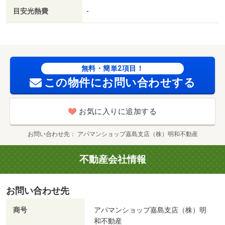
／駅徒歩１０分以内／自走式駐車場／都市ガス／ＢＳ／高
目安光熱費
-
速ネット対応／敷金・礼金不要／保証会社利用可／ＩＴ重
説 対応物件／初期費用カード決済可／アミュプラザ熊本
（ショッピングセンター）まで７４ｍ／ジョイフル二本木
店（飲食店）まで５７７ｍ／セブンイレブン（コンビニ）
まで９１０ｍ／ロッキー本山店（スーパー）まで１０８７
無料・簡単2項目！
ｍ／ファミリーマート熊本本山４丁目店（コンビニ）まで
この物件にお問い合わせする
１１６２ｍ/賃貸戸数:114戸
お気に入りに追加する
お問い合わせ先
アパマンショップ嘉島支店（株）明和不動産
不動産会社情報
お問い合わせ先
商号
アパマンショップ嘉島支店（株）明
和不動産