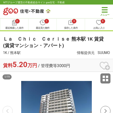
NTTグループ運営の不動産総合サイト goo住宅・不動産
0
1
0
0
最近検索した条件
最近見た物件
保存した条件
お気に入り
Ｌａ Ｃｈｉｃ Ｃｅｒｉｓｅ 熊本駅 1K 賃貸
(賃貸マンション・アパート)
1K / 熊本駅
情報提供元
SUUMO
5.20
賃料
万円
/ 管理費等3000円
1
/
19