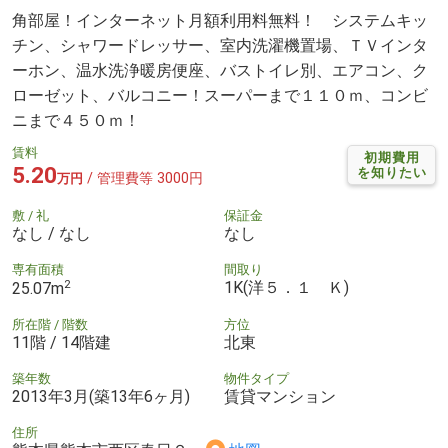
角部屋！インターネット月額利用料無料！ システムキッ
チン、シャワードレッサー、室内洗濯機置場、ＴＶインタ
ーホン、温水洗浄暖房便座、バストイレ別、エアコン、ク
ローゼット、バルコニー！スーパーまで１１０ｍ、コンビ
ニまで４５０ｍ！
賃料
初期費用
5.20
を知りたい
/ 管理費等 3000円
万円
敷 / 礼
保証金
なし / なし
なし
専有面積
間取り
2
1K(洋５．１ Ｋ)
25.07m
所在階 / 階数
方位
11階 / 14階建
北東
築年数
物件タイプ
2013年3月(築13年6ヶ月)
賃貸マンション
住所