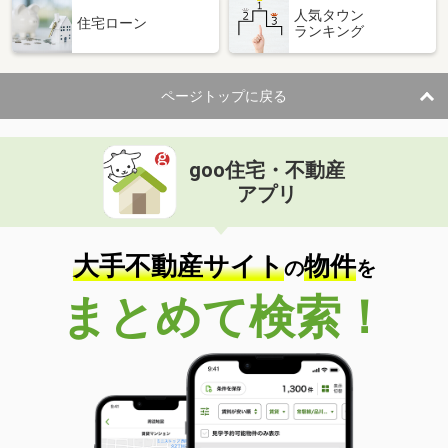
人気タウン
住宅ローン
ランキング
ページトップに戻る
goo住宅・不動産
アプリ
大手不動産サイト
物件
の
を
まとめて検索！