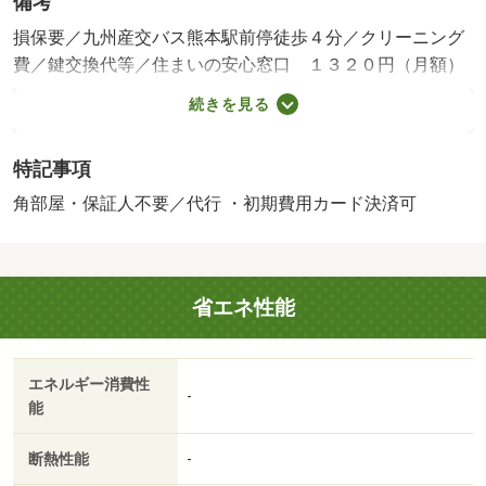
備考
損保要／九州産交バス熊本駅前停徒歩４分／クリーニング
費／鍵交換代等／住まいの安心窓口 １３２０円（月額）
／保証会社利用必：（初回：０円～３００００円）＋（月
続きを見る
額保証料：月額賃料総額２．２％～２．５％）＋（年間保
証料：０円～１００００円）／屋内駐／■自転車：５５０
特記事項
円（税込）／月■バイク：１，１００円（税込）／月■外国
籍の方〈外国人賃貸ライフサポート月額１，９８０円（税
角部屋・保証人不要／代行 ・初期費用カード決済可
込）加入〉■家賃プラス３，５００～１０，０００円（税
込）で家具家電レンタル利用可能！■ペットフロア有り
保証会社：【オリコ、あんしん保証、等】／バストイレ別
省エネ性能
／バルコニー／エアコン／クロゼット／フローリング／シ
ャワー付洗面台／ＴＶインターホン／オートロック／室内
洗濯置／システムキッチン／角住戸／温水洗浄便座／エレ
エネルギー消費性
ベーター／洗面所独立／２口コンロ／駐輪場／宅配ボック
-
能
ス／光ファイバー／即入居可／礼金不要／敷金不要／防犯
カメラ／照明付／保証人不要／バイク置場／２沿線利用可
断熱性能
-
／ＣＳ／ネット使用料不要／２駅利用可／駅徒歩５分以内