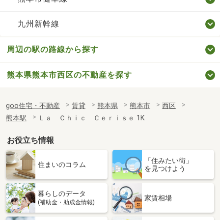
九州新幹線
周辺の駅の路線から探す
熊本県熊本市西区の不動産を探す
goo住宅・不動産
賃貸
熊本県
熊本市
西区
熊本駅
Ｌａ Ｃｈｉｃ Ｃｅｒｉｓｅ 1K
お役立ち情報
「住みたい街」
住まいのコラム
を見つけよう
暮らしのデータ
家賃相場
(補助金・助成金情報)