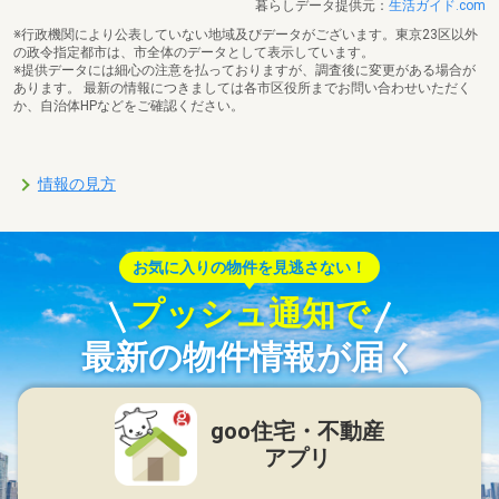
暮らしデータ提供元：
生活ガイド.com
※行政機関により公表していない地域及びデータがございます。東京23区以外
の政令指定都市は、市全体のデータとして表示しています。
※提供データには細心の注意を払っておりますが、調査後に変更がある場合が
あります。 最新の情報につきましては各市区役所までお問い合わせいただく
か、自治体HPなどをご確認ください。
情報の見方
お気に入りの物件を見逃さない！
プッシュ通知で
最新の物件情報が届く
goo住宅・不動産
アプリ