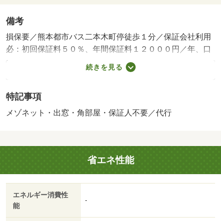
備考
損保要／熊本都市バス二本木町停徒歩１分／保証会社利用
必：初回保証料５０％、年間保証料１２０００円／年、口
振手数料３３０円（税込）／屋内駐／■退去時受領鍵交換
続きを見る
代：１３，２００円（税込）■退去時受領クリーニング
費：９９，０００円（税込）■法人契約の場合、敷金・保
特記事項
証会社要確認。礼金１ヶ月追加 保証会社：Ｋ－ｎｅｔ株
式会社／バストイレ別／バルコニー／エアコン／クロゼッ
メゾネット・出窓・角部屋・保証人不要／代行
ト／フローリング／シャワー付洗面台／ＴＶインターホン
／浴室乾燥機／オートロック／室内洗濯置／シューズボッ
クス／システムキッチン／追焚機能浴室／角住戸／温水洗
省エネ性能
浄便座／エレベーター／洗面所独立／２口コンロ／駐輪場
／ＣＡＴＶ／光ファイバー／即入居可／礼金不要／敷金不
要／対面式キッチン／防犯カメラ／出窓／全居室洋室／保
エネルギー消費性
証人不要／ＬＤＫ１５畳以上／ＣＳ／メゾネット／ネット
-
能
使用料不要／ＴＶ付浴室／複層ガラス／駅徒歩５分以内／