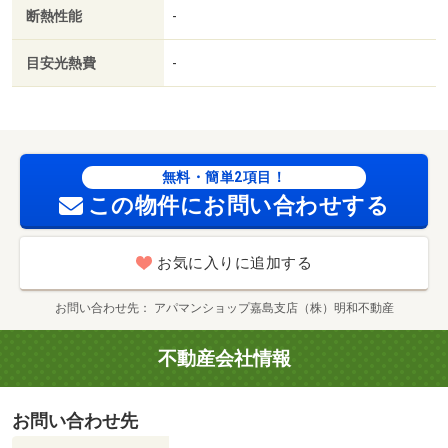
駅徒歩１０分以内／自走式駐車場／ＬＤＫ１２畳以上／Ｌ
断熱性能
-
ＤＫ１８畳以上／全居室６畳以上／プロパンガス／ＢＳ／
高速ネット対応／敷金・礼金不要／保証会社利用可／ジョ
目安光熱費
-
イフル二本木店（飲食店）まで２５６ｍ／アミュプラザ熊
本（ショッピングセンター）まで６１５ｍ／ロッキー本山
店（スーパー）まで８６７ｍ／セブン－イレブン熊本蓮台
寺１丁目店（コンビニ）まで８４６ｍ／ファミリーマート
熊本本山４丁目店（コンビニ）まで１０９９ｍ/賃貸戸
無料・簡単2項目！
数:36戸
この物件にお問い合わせする
お気に入りに追加する
お問い合わせ先
アパマンショップ嘉島支店（株）明和不動産
不動産会社情報
お問い合わせ先