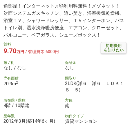
角部屋！インターネット月額利用料無料！メゾネット！
対面システムガスキッチン、追い焚き、浴室換気乾燥機、
浴室ＴＶ、シャワードレッサー、ＴＶインターホン、バス
トイレ別、温水洗浄暖房便座、エアコン、クローゼット、
バルコニー、ペアガラス、シューズボックス！
賃料
初期費用
9.70
を知りたい
/ 管理費等 6000円
万円
敷 / 礼
保証金
なし / なし
なし
専有面積
間取り
2
2LDK(洋６ 洋６ ＬＤＫ１
70.9m
８．５)
所在階 / 階数
方位
4階 / 10階建
南
築年数
物件タイプ
2012年3月(築14年6ヶ月)
賃貸マンション