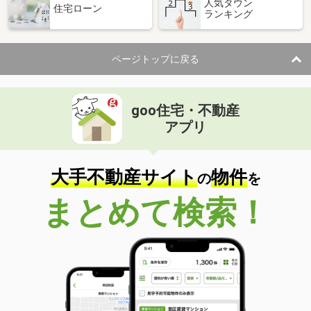
人気タウン
住宅ローン
ランキング
ページトップに戻る
goo住宅・不動産
アプリ
大手不動産サイト
物件
の
を
まとめて検索！