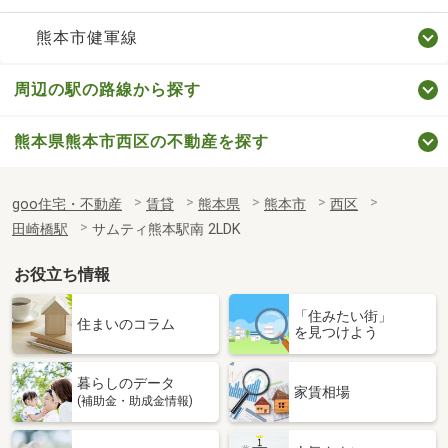
熊本市健軍線
周辺の駅の路線から探す
熊本県熊本市西区の不動産を探す
goo住宅・不動産
賃貸
熊本県
熊本市
西区
田崎橋駅
サムティ熊本駅南 2LDK
お役立ち情報
「住みたい街」
住まいのコラム
を見つけよう
暮らしのデータ
家賃相場
(補助金・助成金情報)