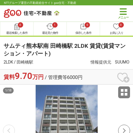
NTTグループ運営の不動産総合サイト goo住宅・不動産
0
1
0
0
最近検索した条件
最近見た物件
保存した条件
お気に入り
サムティ熊本駅南 田崎橋駅 2LDK 賃貸(賃貸マン
ション・アパート)
2LDK / 田崎橋駅
情報提供元
SUUMO
9.70
賃料
万円
/ 管理費等6000円
1
/
18