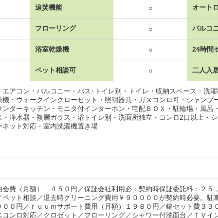
追焚機能
オート
○
フローリング
バルコ
○
浴室乾燥機
24時間
○
ペット相談可
二人入
○
・エアコン・バルコニー・バス･トイレ別・トイレ・収納スペース・洗
燥機・ウォークインクローゼット・照明器具・ガスコンロ可・シャンプ
ウンターキッチン・モニタ付インターホン・宅配ＢＯＸ・駐輪場・風呂
ス・浄水器・複層ガラス・浴トイレ別・洗面所独立・コンロ2口以上・
ーネット対応・室内洗濯機置き場
内会費（月額） ４５０円／保証会社利用必：契約時保証委託料：２５
／ペット相談／退去時クリーニング費用￥９００００が契約時必要。駐
０００円／ｒｕｕｍサポート費用（月額）１９８０円／鍵セット費３３
スコンロ対応／クロゼット／フローリング／シャワー付洗面台／ＴＶイ