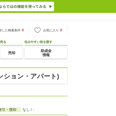
0
0
存した検索条件
お気に入り
売る
住みやすい街を探す
助成金
売却
情報
マンション・アパート)
敷引・償却
なし / -