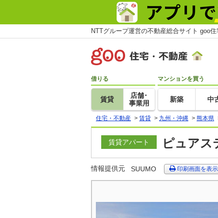
NTTグループ運営の不動産総合サイト goo
借りる
マンションを買う
店舗･
賃貸
新築
中
事業用
住宅・不動産
>
賃貸
>
九州・沖縄
>
熊本県
ピュアステ
賃貸アパート
情報提供元
SUUMO
印刷画面を表示