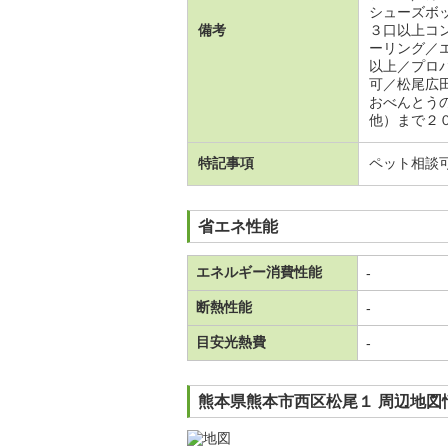
シューズボ
備考
３口以上コ
ーリング／
以上／プロ
可／松尾広
おべんとう
他）まで２
特記事項
ペット相談
省エネ性能
エネルギー消費性能
-
断熱性能
-
目安光熱費
-
熊本県熊本市西区松尾１ 周辺地図