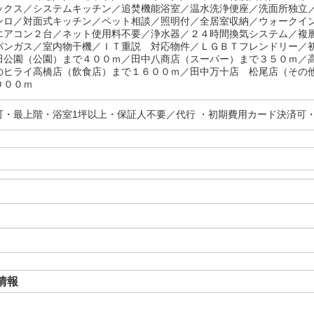
ックス／システムキッチン／追焚機能浴室／温水洗浄便座／洗面所独立
ンロ／対面式キッチン／ペット相談／照明付／全居室収納／ウォークイ
エアコン２台／ネット使用料不要／浄水器／２４時間換気システム／複
パンガス／室内物干機／ＩＴ重説 対応物件／ＬＧＢＴフレンドリー／
田公園（公園）まで４００ｍ／田中八商店（スーパー）まで３５０ｍ／
のヒライ高橋店（飲食店）まで１６００ｍ／田中万十店 松尾店（その
０００ｍ
可・最上階・浴室1坪以上・保証人不要／代行 ・初期費用カード決済可
情報