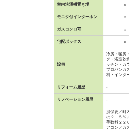
室内洗濯機置き場
○
モニタ付インターホン
○
ガスコンロ可
○
宅配ボックス
○
冷房・暖房
グ・浴室乾
設備
ッチン・カ
プロパンガ
料・インタ
リフォーム履歴
-
リノベーション履歴
-
損保要／町
の２．５％
手数料２２
アコン／ガ