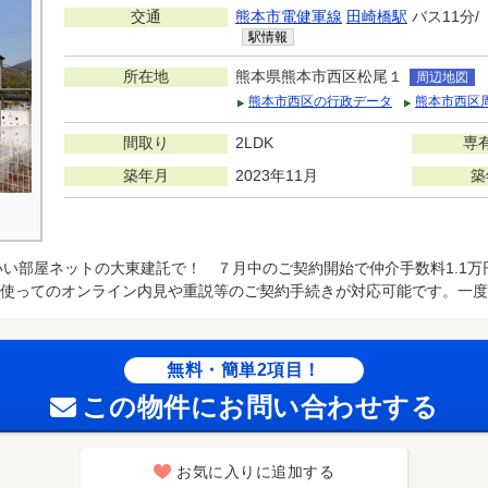
交通
熊本市電健軍線
田崎橋駅
バス11分/
駅情報
所在地
熊本県熊本市西区松尾１
周辺地図
熊本市西区の行政データ
熊本市西区
間取り
2LDK
専
築年月
2023年11月
築
い部屋ネットの大東建託で！ ７月中のご契約開始で仲介手数料1.1
使ってのオンライン内見や重説等のご契約手続きが対応可能です。一度
無料・簡単2項目！
この物件にお問い合わせする
お気に入りに追加する