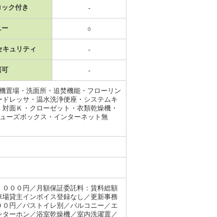
ロック付き
-
ニー
○
セキュリティ
-
居可
-
濯機置場・洗面所・追焚機能・フローリン
ードレッサ・温水洗浄便座・システムキ
・対面Ｋ・クローゼット・衣類乾燥機・
シューズボックス・インターネット無
，０００円／月額保証委託料：賃料総額
車場貸主インボイス登録なし／更新事務
００円／バストイレ別／バルコニー／エ
ンターホン／浴室乾燥機／室内洗濯置／