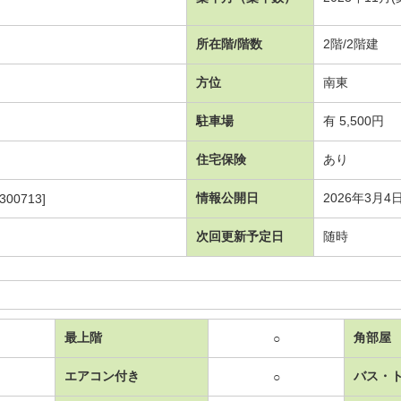
所在階/階数
2階/2階建
方位
南東
駐車場
有 5,500円
住宅保険
あり
情報公開日
2026年3月4
300713]
次回更新予定日
随時
最上階
角部屋
○
エアコン付き
バス・
○