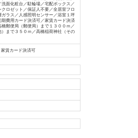
／洗面化粧台／駐輪場／宅配ボックス／
ンクロゼット／保証人不要／全居室フロ
層ガラス／人感照明センサー／浴室１坪
初期費用カード決済可／家賃カード決済
高橋郵便局（郵便局）まで１３００ｍ／
他）まで３５０ｍ／高橋稲荷神社（その
・家賃カード決済可