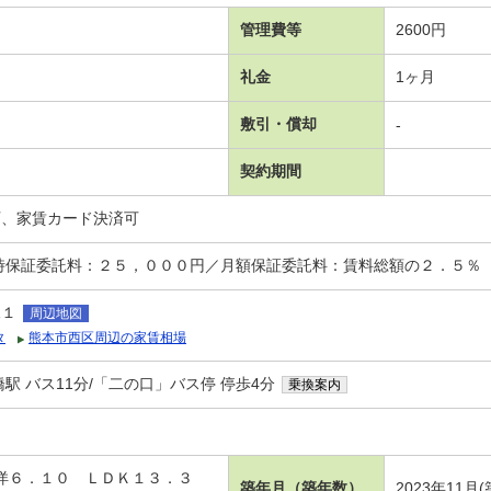
管理費等
2600円
礼金
1ヶ月
敷引・償却
-
契約期間
可、家賃カード決済可
時保証委託料：２５，０００円／月額保証委託料：賃料総額の２．５％
尾１
周辺地図
タ
熊本市西区周辺の家賃相場
駅 バス11分/「二の口」バス停 停歩4分
乗換案内
 洋６．１０ ＬＤＫ１３．３
築年月（築年数）
2023年11月