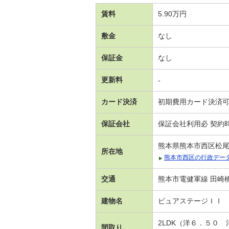
賃料
5.90万円
敷金
なし
保証金
なし
更新料
-
カード決済
初期費用カード決済
保証会社
保証会社利用必 契約
熊本県熊本市西区松
所在地
熊本市西区の行政デー
交通
熊本市電健軍線 田崎橋
建物名
ピュアステージＩＩ
2LDK（洋６．５０
間取り