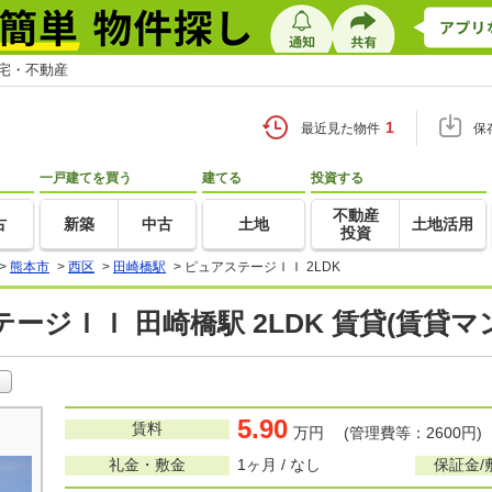
住宅・不動産
1
最近見た物件
保
一戸建てを買う
建てる
投資する
不動産
古
新築
中古
土地
土地活用
投資
>
熊本市
>
西区
>
田崎橋駅
>
ピュアステージＩＩ 2LDK
ージＩＩ 田崎橋駅 2LDK 賃貸(賃貸
5.90
賃料
万円 (管理費等：2600円)
礼金・敷金
1ヶ月 / なし
保証金/