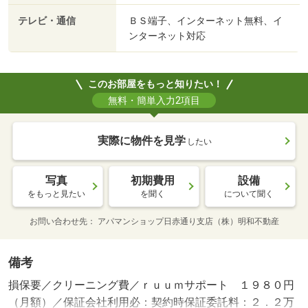
テレビ・通信
ＢＳ端子、インターネット無料、イ
ンターネット対応
このお部屋をもっと知りたい！
無料・簡単入力2項目
実際に物件を見学
したい
写真
初期費用
設備
をもっと見たい
を聞く
について聞く
お問い合わせ先
アパマンショップ日赤通り支店（株）明和不動産
備考
損保要／クリーニング費／ｒｕｕｍサポート １９８０円
（月額）／保証会社利用必：契約時保証委託料：２．２万