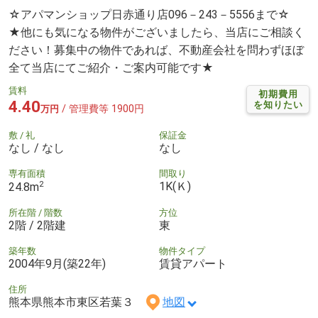
☆アパマンショップ日赤通り店096－243－5556まで☆
★他にも気になる物件がございましたら、当店にご相談く
ださい！募集中の物件であれば、不動産会社を問わずほぼ
全て当店にてご紹介・ご案内可能です★
賃料
初期費用
4.40
を知りたい
/ 管理費等 1900円
万円
敷 / 礼
保証金
なし / なし
なし
専有面積
間取り
2
1K(Ｋ)
24.8m
所在階 / 階数
方位
2階 / 2階建
東
築年数
物件タイプ
2004年9月(築22年)
賃貸アパート
住所
熊本県熊本市東区若葉３
地図