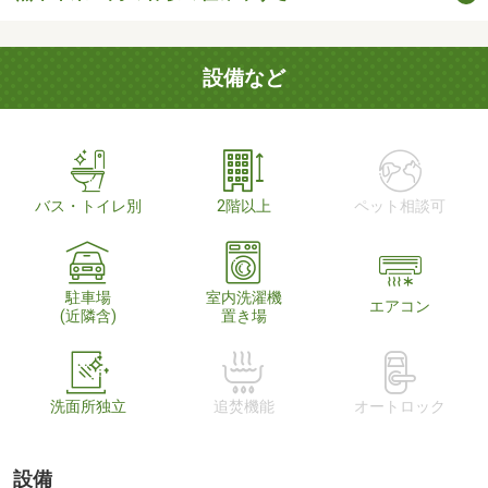
設備など
バス・トイレ別
2階以上
ペット相談可
駐車場
室内洗濯機
エアコン
(近隣含)
置き場
洗面所独立
追焚機能
オートロック
設備