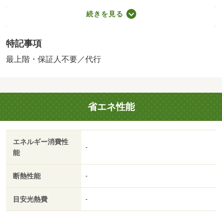
／月額保証委託料：賃料総額の２．２％又は５．５％ ※
続きを見る
ペット可は２．５万／２．５％／［退去時費用 退去費用
実費精算※故意・過失等別途実費］更新事務手数料 ２
特記事項
２，０００円がかかります。契約時にクリーニング費５
０，０００円、鍵セット費３，３００円（税込）が必要と
最上階・保証人不要／代行
なります。貸主インボイス登録あり 保証会社：ハウスリ
ーブ株式会社／バストイレ別／バルコニー／エアコン／ク
ロゼット／フローリング／シャワー付洗面台／ＴＶインタ
省エネ性能
ーホン／浴室乾燥機／室内洗濯置／シューズボックス／温
水洗浄便座／洗面所独立／２口コンロ／駐輪場／礼金不要
／最上階／敷金不要／照明付／保証人不要／ネット使用料
エネルギー消費性
不要／２４時間換気システム／駅徒歩１０分以内／プロパ
-
能
ンガス／ＢＳ／敷金・礼金不要／保証会社利用可／セブン
イレブン（コンビニ）まで３２３ｍ／ローソン（コンビ
断熱性能
-
ニ）まで４４７ｍ／マルショク健軍店（スーパー）まで４
４４ｍ／ジョイフル熊本東野店（飲食店）まで４６７ｍ／
目安光熱費
-
セブンイレブン（コンビニ）まで６０７ｍ／セブンイレブ
ン（コンビニ）まで８６２ｍ/賃貸戸数:6戸