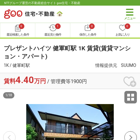
NTTグループ運営の不動産総合サイト goo住宅・不動産
0
1
0
0
最近検索した条件
最近見た物件
保存した条件
お気に入り
プレザントハイツ 健軍町駅 1K 賃貸(賃貸マンシ
ョン・アパート)
1K / 健軍町駅
情報提供元
SUUMO
4.40
賃料
万円
/ 管理費等1900円
1
/
18