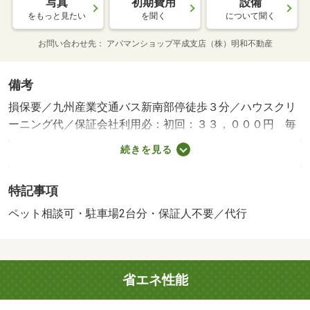
写真
初期費用
設備
をもっと見たい
を聞く
について聞く
お問い合わせ先
アパマンショップ平成支店（株）明和不動産
備考
損保要／九州産業交通バス新南部停徒歩３分／ハウスクリ
ーニング代／保証会社利用必：初回：３３，０００円 毎
月：総額賃料の２％／ペット相談／［退去時費用 退去費
続きを見る
用実費精算※故意・過失等別途実費］駐車場：駐車料無料
２台付／（シャーメゾンライフＳＵＰＰＯＲＴ２４（月額
特記事項
１，３２０円）に加入して頂きます。／（諸費用及び、契
約に要する費用は別途打合せ／●（家賃保証システムのご
ペット相談可・駐車場2台分・保証人不要／代行
利用が必須です／その他のプラン：別途打合せ／バストイ
レ別／エアコン／シャワー付洗面台／ＴＶインターホン／
室内洗濯置／洗面所独立／洗面化粧台／敷金不要／ペット
省エネ性能
相談／全居室洋室／保証人不要／駐車２台可／ペット専用
設備／２駅利用可／プロパンガス／礼金２ヶ月／保証会社