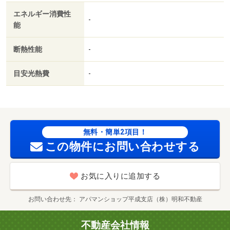
利用可／熊本黒髪六郵便局（郵便局）まで１１３５ｍ／フ
エネルギー消費性
ァミリーマート（コンビニ）まで１７６７ｍ／とろく保育
-
能
舎ぴーかーぶー（幼稚園・保育園）まで１７８２ｍ／ＨＩ
ヒロセ渡鹿店（ホームセンター）まで１９７１ｍ／セブン
断熱性能
-
－イレブン熊本黒髪５丁目店（コンビニ）まで２１３９ｍ
／ローソン熊本大学前（コンビニ）まで２４２５ｍ
目安光熱費
-
無料・簡単2項目！
この物件にお問い合わせする
お気に入りに追加する
お問い合わせ先
アパマンショップ平成支店（株）明和不動産
不動産会社情報