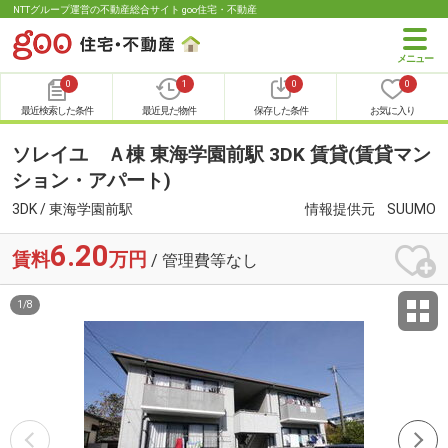
NTTグループ運営の不動産総合サイト goo住宅・不動産
0
1
0
0
最近検索した条件
最近見た物件
保存した条件
お気に入り
ソレイユ Ａ棟 東海学園前駅 3DK 賃貸(賃貸マン
ション・アパート)
3DK / 東海学園前駅
情報提供元
SUUMO
6.20
賃料
万円
/ 管理費等なし
1
/
8