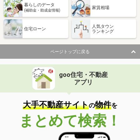
暮らしのデータ
家賃相場
(補助金・助成金情報)
人気タウン
住宅ローン
ランキング
ページトップに戻る
goo住宅・不動産
アプリ
大手不動産サイト
物件
の
を
まとめて検索！