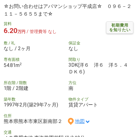
☆お問い合わせはアパマンショップ平成店☆ ０９６－２
１１－５６５５まで☆
賃料
初期費用
6.20
を知りたい
/ 管理費等 なし
万円
敷 / 礼
保証金
なし / 2ヶ月
なし
専有面積
間取り
2
3DK(洋６ 洋６ 洋５．４
54.81m
ＤＫ６)
所在階 / 階数
方位
1階 / 2階建
南
築年数
物件タイプ
1997年2月(築29年7ヶ月)
賃貸アパート
住所
熊本県熊本市東区新南部２
地図
交通