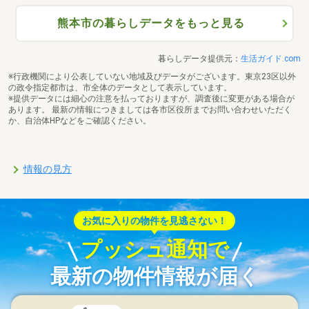
熊本市の暮らしデータをもっと見る
暮らしデータ提供元：
生活ガイド.com
※行政機関により公表していない地域及びデータがございます。東京23区以外
の政令指定都市は、市全体のデータとして表示しています。
※提供データには細心の注意を払っておりますが、調査後に変更がある場合が
あります。 最新の情報につきましては各市区役所までお問い合わせいただく
か、自治体HPなどをご確認ください。
情報の見方
お気に入りの物件を見逃さない！
プッシュ通知で
最新の物件情報が届く