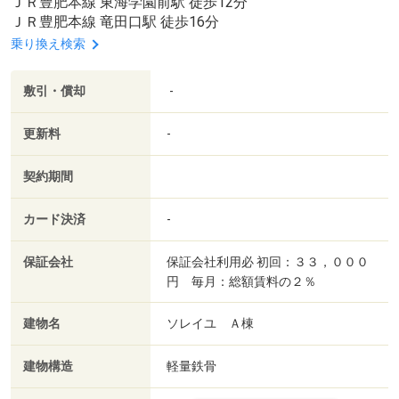
ＪＲ豊肥本線 東海学園前駅 徒歩12分
ＪＲ豊肥本線 竜田口駅 徒歩16分
乗り換え検索
敷引・償却
-
更新料
-
契約期間
カード決済
-
保証会社
保証会社利用必 初回：３３，０００
円 毎月：総額賃料の２％
建物名
ソレイユ Ａ棟
建物構造
軽量鉄骨