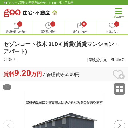
NTTグループ運営の不動産総合サイト goo住宅・不動産
0
1
0
0
最近検索した条件
最近見た物件
保存した条件
お気に入り
セゾンコート桜木 2LDK 賃貸(賃貸マンション・
アパート)
2LDK / -
情報提供元
SUUMO
9.20
賃料
万円
/ 管理費等5500円
1
/
8