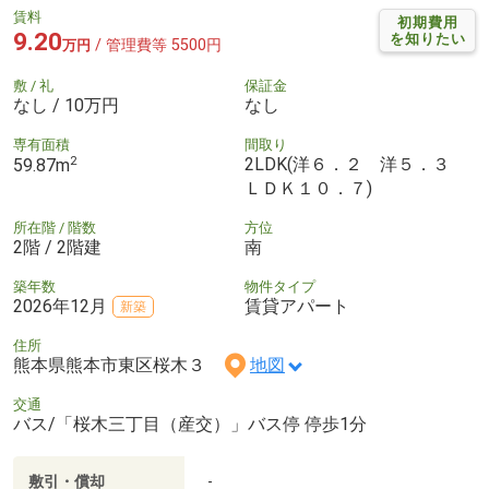
賃料
初期費用
9.20
を知りたい
/ 管理費等 5500円
万円
敷 / 礼
保証金
なし / 10万円
なし
専有面積
間取り
2
2LDK(洋６．２ 洋５．３
59.87m
ＬＤＫ１０．７)
所在階 / 階数
方位
2階 / 2階建
南
築年数
物件タイプ
2026年12月
賃貸アパート
新築
住所
熊本県熊本市東区桜木３
地図
交通
バス/「桜木三丁目（産交）」バス停 停歩1分
敷引・償却
-