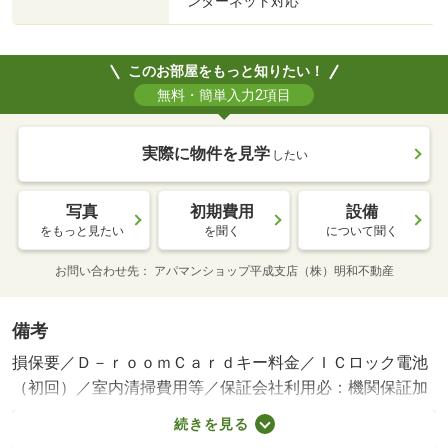
ンターネット対応
このお部屋をもっと知りたい！
無料・簡単入力2項目
実際に物件を見学
したい
写真
初期費用
設備
をもっと見たい
を聞く
について聞く
お問い合わせ先
アパマンショップ平成支店（株）明和不動産
備考
損保要／Ｄ－ｒｏｏｍＣａｒｄキー料金／ＩＣロック電池
（初回）／室内清掃費用等／保証会社利用必：機関保証加
入必須。 機関保証料は月額賃料等総額の３．４％＋８０
続きを見る
０円／月（その他商品あり）／ペット相談／［退去時費