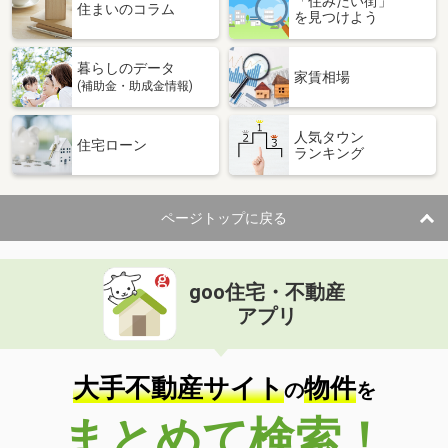
「住みたい街」
住まいのコラム
を見つけよう
暮らしのデータ
家賃相場
(補助金・助成金情報)
人気タウン
住宅ローン
ランキング
ページトップに戻る
goo住宅・不動産
アプリ
大手不動産サイト
物件
の
を
まとめて検索！