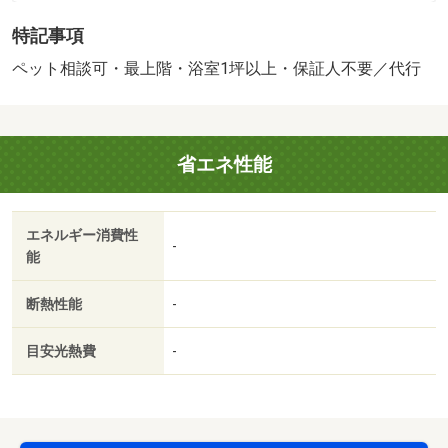
用 退去費用実費精算※故意・過失等別途実費］ルームク
特記事項
リーニング料金にエアコンクリーニング費用を含みま
す。 保証会社：イントラスト／バストイレ別／バルコ
ペット相談可・最上階・浴室1坪以上・保証人不要／代行
ニー／エアコン／フローリング／シャワー付洗面台／ＴＶ
インターホン／浴室乾燥機／室内洗濯置／シューズボック
ス／システムキッチン／追焚機能浴室／温水洗浄便座／駐
省エネ性能
輪場／宅配ボックス／最上階／敷金不要／対面式キッチン
／防犯カメラ／ペット相談／照明付／全居室洋室／ウォー
クインクロゼット／保証人不要／ネット使用料不要／築２
エネルギー消費性
年以内／築３年以内／浴室１坪以上／トイレ未使用／バス
-
能
停徒歩３分以内／築５年以内／セキュリティ会社加入済／
都市ガス／ＢＳ／保証会社利用可／セブンイレブン（コン
断熱性能
-
ビニ）まで１２４ｍ／沼山津神社（その他）まで５１４ｍ
／ほっともっと桜木店（飲食店）まで７８５ｍ／ほっかほ
目安光熱費
-
っか亭桜木店（飲食店）まで８２７ｍ／すき家熊本秋津店
（飲食店）まで８４１ｍ／セブンイレブン（コンビニ）ま
で１０１３ｍ/賃貸戸数:10戸