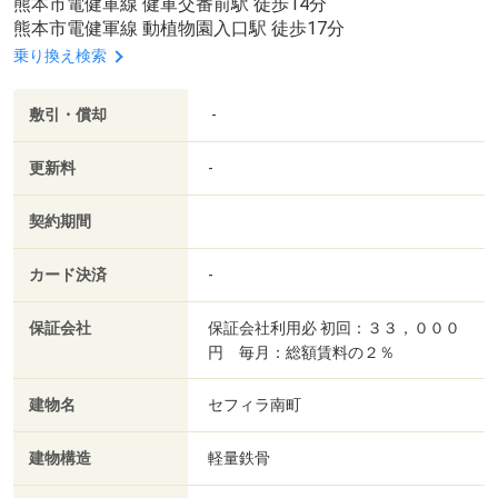
熊本市電健軍線 健軍交番前駅 徒歩14分
熊本市電健軍線 動植物園入口駅 徒歩17分
乗り換え検索
敷引・償却
-
更新料
-
契約期間
カード決済
-
保証会社
保証会社利用必 初回：３３，０００
円 毎月：総額賃料の２％
建物名
セフィラ南町
建物構造
軽量鉄骨