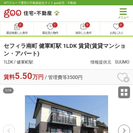
NTTグループ運営の不動産総合サイト goo住宅・不動産
0
1
0
0
最近検索した条件
最近見た物件
保存した条件
お気に入り
セフィラ南町 健軍町駅 1LDK 賃貸(賃貸マンショ
ン・アパート)
1LDK / 健軍町駅
情報提供元
SUUMO
5.50
賃料
万円
/ 管理費等3500円
1
/
14