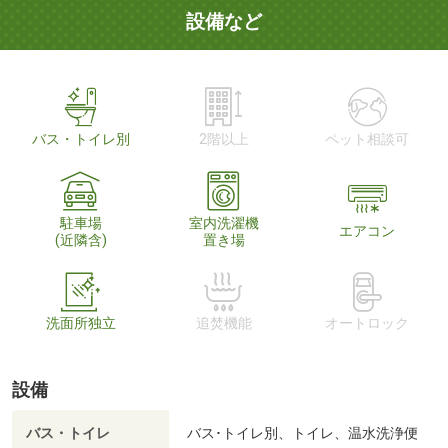
設備など
バス・トイレ別
2階以上
ペット相談可
駐車場
室内洗濯機
エアコン
(近隣含)
置き場
洗面所独立
追焚機能
オートロック
設備
バス・トイレ
バス･トイレ別、トイレ、温水洗浄便