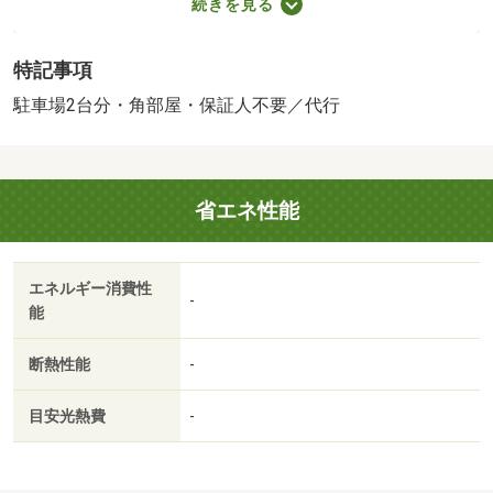
続きを見る
（シャーメゾンライフＳＵＰＰＯＲＴ２４（月額１，３２
０円）に加入して頂きます。／。（インターネット無料
特記事項
（ＷＩ－ＦＩ対応）／２台目駐車場３，３００円／（諸費
用及び、契約に要する費用は別途打合せ／●（家賃保証シ
駐車場2台分・角部屋・保証人不要／代行
ステムのご利用が必須です／その他のプラン：別途打／バ
ストイレ別／バルコニー／エアコン／シャワー付洗面台／
ＴＶインターホン／室内洗濯置／シューズボックス／シス
省エネ性能
テムキッチン／角住戸／温水洗浄便座／洗面所独立／洗面
化粧台／宅配ボックス／押入／敷金不要／３口以上コンロ
／防犯カメラ／グリル付／保証人不要／駐車２台可／専用
エネルギー消費性
庭／ネット使用料不要／２駅利用可／駅徒歩１０分以内／
-
能
和室／全居室６畳以上／プロパンガス／室内物干機／リノ
ベーション／礼金１ヶ月／保証会社利用可／ＬＧＢＴフレ
断熱性能
-
ンドリー
目安光熱費
-