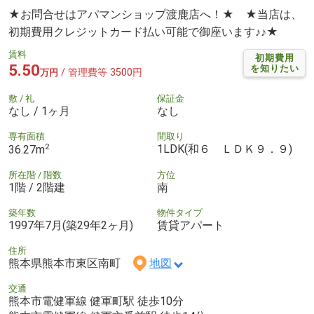
★お問合せはアパマンショップ渡鹿店へ！★ ★当店は、
初期費用クレジットカード払い可能で御座います♪♪★
賃料
初期費用
5.50
を知りたい
/ 管理費等 3500円
万円
敷 / 礼
保証金
なし / 1ヶ月
なし
専有面積
間取り
2
1LDK(和６ ＬＤＫ９．９)
36.27m
所在階 / 階数
方位
1階 / 2階建
南
築年数
物件タイプ
1997年7月(築29年2ヶ月)
賃貸アパート
住所
熊本県熊本市東区南町
地図
交通
熊本市電健軍線 健軍町駅 徒歩10分