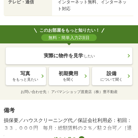
テレビ・通信
インターネット無料、インターネッ
ト対応
このお部屋をもっと知りたい！
無料・簡単入力2項目
実際に物件を見学
したい
写真
初期費用
設備
をもっと見たい
を聞く
について聞く
お問い合わせ先
アパマンショップ渡鹿店（株）豊不動産
備考
損保要／ハウスクリーニング代／保証会社利用必：初回：
３３，０００円 毎月：総額賃料の２％／駐２台可／［退
去時費用 退去費用実費精算※故意・過失等別途実費］／