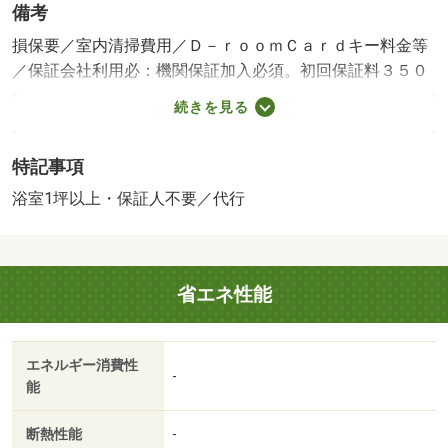
備考
損保要／室内清掃費用／Ｄ－ｒｏｏｍＣａｒｄキー料金等
／保証会社利用必：機関保証加入必須。初回保証料３５０
００円、月額保証料賃料等総額の１％＋８００円／月（そ
続きを見る
の他商品あり）／［退去時費用 退去費用実費精算※故
意・過失等別途実費］ＬＰガス料金はご契約前にＬＰガス
特記事項
事業者にご確認いただけます。 ルームクリーニング料金
にエアコンクリーニング費用を含みます。 保証会社：
浴室1坪以上・保証人不要／代行
株式会社イントラスト／バストイレ別／バルコニー／エア
コン／フローリング／シャワー付洗面台／ＴＶインターホ
ン／浴室乾燥機／オートロック／室内洗濯置／シューズボ
省エネ性能
ックス／システムキッチン／追焚機能浴室／温水洗浄便座
／洗面所独立／２口コンロ／駐輪場／宅配ボックス／即入
居可／敷金不要／対面式キッチン／防犯カメラ／ＩＨクッ
エネルギー消費性
キングヒーター／照明付／ウォークインクロゼット／保証
-
能
人不要／ネット使用料不要／ＴＶ付浴室／複層ガラス／浴
室１坪以上／バス停徒歩３分以内／自走式駐車場／セキュ
断熱性能
-
リティ会社加入済／プロパンガス／ＢＳ／保証会社利用可