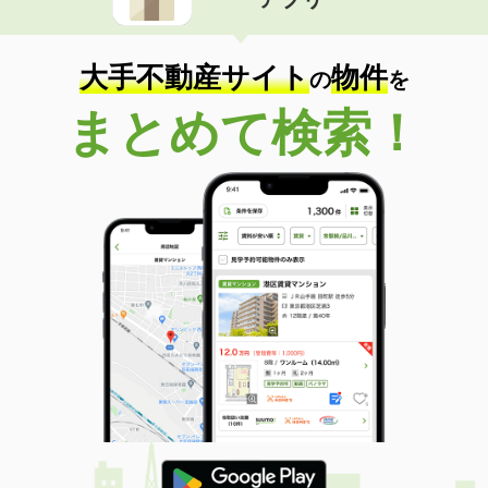
大手不動産サイト
物件
の
を
まとめて検索！