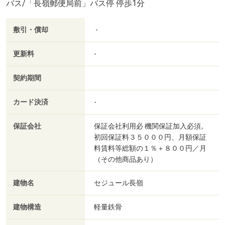
バス/「長嶺郵便局前」バス停 停歩1分
敷引・償却
-
更新料
-
契約期間
カード決済
-
保証会社
保証会社利用必 機関保証加入必須。
初回保証料３５０００円、月額保証
料賃料等総額の１％＋８００円／月
（その他商品あり）
建物名
セジュール長嶺
建物構造
軽量鉄骨