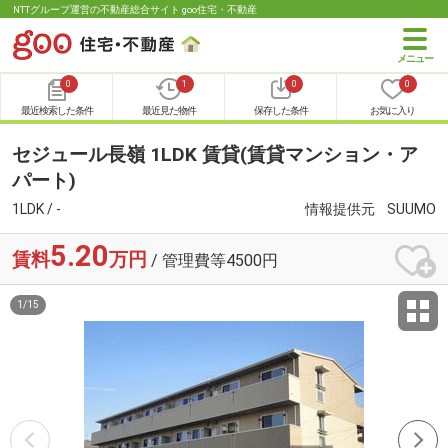
NTTグループ運営の不動産総合サイト goo住宅・不動産
0
1
0
0
最近検索した条件
最近見た物件
保存した条件
お気に入り
セジュール長嶺 1LDK 賃貸(賃貸マンション・ア
パート)
1LDK / -
情報提供元
SUUMO
5.20
賃料
万円
/ 管理費等4500円
1
/
15