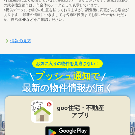
※行政機関により公表していない地域及びデータがございます。東京23区以外
の政令指定都市は、市全体のデータとして表示しています。
※提供データには細心の注意を払っておりますが、調査後に変更がある場合が
あります。 最新の情報につきましては各市区役所までお問い合わせいただく
か、自治体HPなどをご確認ください。
情報の見方
お気に入りの物件を見逃さない！
プッシュ通知で
最新の物件情報が届く
goo住宅・不動産
アプリ