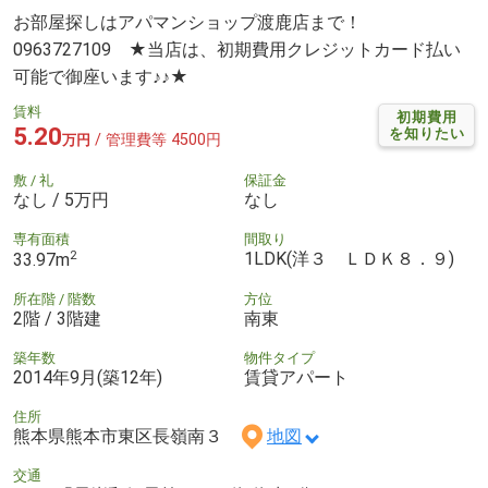
お部屋探しはアパマンショップ渡鹿店まで！
0963727109 ★当店は、初期費用クレジットカード払い
可能で御座います♪♪★
賃料
初期費用
5.20
を知りたい
/ 管理費等 4500円
万円
敷 / 礼
保証金
なし / 5万円
なし
専有面積
間取り
2
1LDK(洋３ ＬＤＫ８．９)
33.97m
所在階 / 階数
方位
2階 / 3階建
南東
築年数
物件タイプ
2014年9月(築12年)
賃貸アパート
住所
熊本県熊本市東区長嶺南３
地図
交通