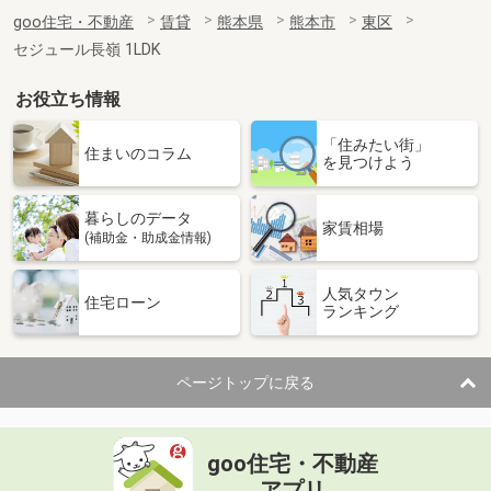
goo住宅・不動産
賃貸
熊本県
熊本市
東区
セジュール長嶺 1LDK
お役立ち情報
「住みたい街」
住まいのコラム
を見つけよう
暮らしのデータ
家賃相場
(補助金・助成金情報)
人気タウン
住宅ローン
ランキング
ページトップに戻る
goo住宅・不動産
アプリ