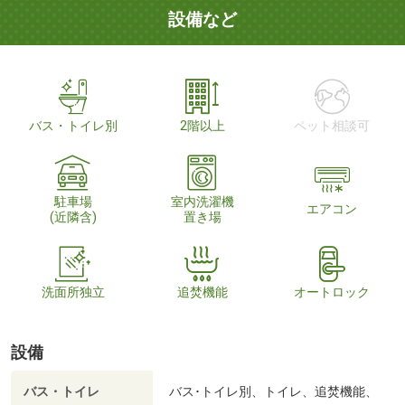
設備など
バス・トイレ別
2階以上
ペット相談可
駐車場
室内洗濯機
エアコン
(近隣含)
置き場
洗面所独立
追焚機能
オートロック
設備
バス・トイレ
バス･トイレ別、トイレ、追焚機能、