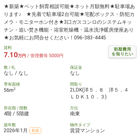
★新築★ペット飼育相談可能★ネット月額無料★駐車場あ
ります♪ ★先着で駐車場2台可能★宅配ボックス・防犯カ
メラ・モニターホン付き★3口ガスコンロのシステムキッ
チン・追い焚き機能・浴室乾燥機・温水洗浄暖房便座あり
★お気軽にお問合せください！096-383-4445
賃料
初期費用
7.10
を知りたい
/ 管理費等 5000円
万円
敷 / 礼
保証金
なし / なし
なし
専有面積
間取り
2
2LDK(洋５．８ 洋５．４
56m
ＬＤＫ１０．３)
所在階 / 階数
方位
4階 / 5階建
南東
築年数
物件タイプ
2026年1月
賃貸マンション
新築