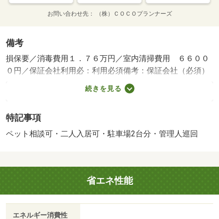
お問い合わせ先
（株）ＣＯＣＯプランナーズ
備考
損保要／消毒費用１．７６万円／室内清掃費用 ６６００
０円／保証会社利用必：利用必須備考：保証会社（必須）
ＪＰＭＣファイナンス 初回保証料：家賃総額の６
続きを見る
０％ 年間保証料：１０ ０００円／仲介手数料１．１０
０ヶ月／普通借家０２年０ヶ月／二人入居可／ペット相談
特記事項
／駐２台可／熊本の不動産，収益，売買，賃貸，管理，相
続などのご用命はＣＯＣＯプランナーズへお気軽にご相談
ペット相談可・二人入居可・駐車場2台分・管理人巡回
下さい！ 他社様が掲載している物件もご案内可能です
◎ 【０９６ ３８３ ４４４５】までお気軽にお問い合
わせください♪／バストイレ別／バルコニー／エアコン／ガ
省エネ性能
スコンロ対応／クロゼット／フローリング／シャワー付洗
面台／ＴＶインターホン／浴室乾燥機／室内洗濯置／シュ
ーズボックス／システムキッチン／追焚機能浴室／温水洗
エネルギー消費性
浄便座／脱衣所／洗面所独立／洗面化粧台／宅配ボックス