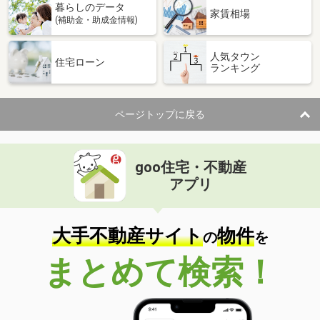
暮らしのデータ
家賃相場
(補助金・助成金情報)
人気タウン
住宅ローン
ランキング
ページトップに戻る
goo住宅・不動産
アプリ
大手不動産サイト
物件
の
を
まとめて検索！