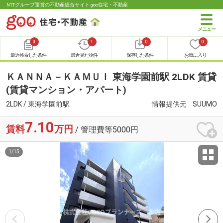
NTTグループ運営の不動産総合サイト goo住宅・不動産
0
1
0
0
最近検索した条件
最近見た物件
保存した条件
お気に入り
ＫＡＮＮＡ－ＫＡＭＵＩ 東海学園前駅 2LDK 賃貸
(賃貸マンション・アパート)
2LDK / 東海学園前駅
情報提供元
SUUMO
7.10
賃料
万円
/ 管理費等5000円
1
/
15