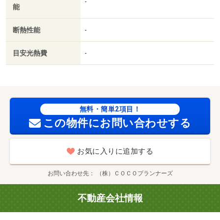
-
能
／即入居可／礼金不要／敷金不要／３口以上コンロ／防犯
カメラ／ペット相談／駐車２台可／全居室フローリング／
断熱性能
-
２沿線利用可／ネット使用料不要／２４時間換気システム
／クロゼット２ヶ所／耐火構造／２駅利用可／３駅以上利
目安光熱費
-
用可／敷地内ごみ置き場／東南向き／プロパンガス／南面
バルコニー／敷金・礼金不要／ＩＴ重説 対応物件／巡回
管理／ローソン 熊本大学前店（コンビニ）まで１００８
ｍ／ファミリーマート 熊本大江一丁目店（コンビニ）ま
で６３６ｍ／つばさ保育園（幼稚園・保育園）まで７４４
無料・簡単2項目！
ｍ／ローソン 熊本学園大学店（コンビニ）まで１０６１
この物件にお問い合わせする
ｍ／すこやか堂薬局（ドラッグストア）まで７２６ｍ／山
盛食堂（飲食店）まで７８７ｍ
お気に入りに追加する
お問い合わせ先
（株）ＣＯＣＯプランナーズ
不動産会社情報