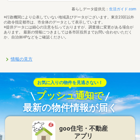
暮らしデータ提供元：
生活ガイド.com
※行政機関により公表していない地域及びデータがございます。東京23区以外
の政令指定都市は、市全体のデータとして表示しています。
※提供データには細心の注意を払っておりますが、調査後に変更がある場合が
あります。 最新の情報につきましては各市区役所までお問い合わせいただく
か、自治体HPなどをご確認ください。
情報の見方
お気に入りの物件を見逃さない！
プッシュ通知で
最新の物件情報が届く
goo住宅・不動産
アプリ