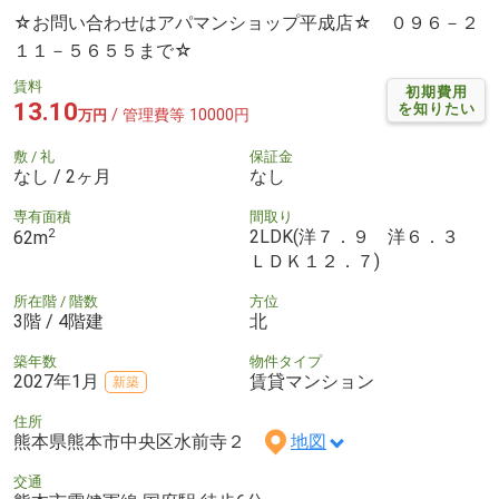
☆お問い合わせはアパマンショップ平成店☆ ０９６－２
１１－５６５５まで☆
賃料
初期費用
13.10
を知りたい
/ 管理費等 10000円
万円
敷 / 礼
保証金
なし / 2ヶ月
なし
専有面積
間取り
2
2LDK(洋７．９ 洋６．３
62m
ＬＤＫ１２．７)
所在階 / 階数
方位
3階 / 4階建
北
築年数
物件タイプ
2027年1月
賃貸マンション
新築
住所
熊本県熊本市中央区水前寺２
地図
交通