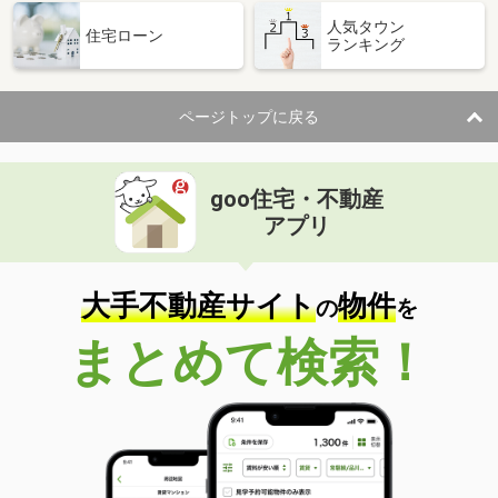
人気タウン
住宅ローン
ランキング
ページトップに戻る
goo住宅・不動産
アプリ
大手不動産サイト
物件
の
を
まとめて検索！