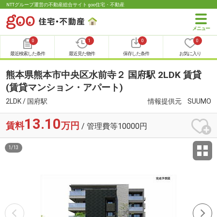
NTTグループ運営の不動産総合サイト goo住宅・不動産
0
1
0
0
最近検索した条件
最近見た物件
保存した条件
お気に入り
熊本県熊本市中央区水前寺２ 国府駅 2LDK 賃貸
(賃貸マンション・アパート)
2LDK / 国府駅
情報提供元
SUUMO
13.10
賃料
万円
/ 管理費等10000円
1
/
13