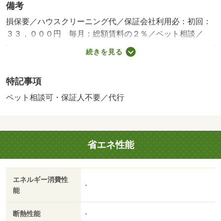
備考
損保要／ハウスクリーニング代／保証会社利用必：初回：
３３，０００円 毎月：総額賃料の２％／ペット相談／
［退去時費用 退去費用実費精算※故意・過失等別途実
続きを見る
費］／（シャーメゾンライフＳＵＰＰＯＲＴ２４（月額
１，３２０円）に加入して頂きます。／（スマートロック
特記事項
設定費用１６，５００円／（諸費用及び、契約に要する費
用は別途打合せ／●（家賃保証システムのご利用が必須で
ペット相談可・保証人不要／代行
す／その他のプラン：別途打合せ／。（法人契約は礼金１
ヶ／バストイレ別／バルコニー／エアコン／クロゼット／
ＴＶインターホン／浴室乾燥機／オートロック／室内洗濯
省エネ性能
置／シューズボックス／追焚機能浴室／温水洗浄便座／エ
レベーター／洗面所独立／駐輪場／宅配ボックス／敷金不
要／３口以上コンロ／対面式キッチン／防犯カメラ／ペッ
エネルギー消費性
ト相談／全居室洋室／ウォークインクロゼット／保証人不
-
能
要／２沿線利用可／ネット使用料不要／食器洗乾燥機／エ
アコン全室／雨戸／築２年以内／２４時間換気システム／
断熱性能
-
複層ガラス／エアコン３台／築３年以内／人感照明センサ