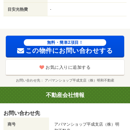
ー／ペット専用設備／トイレ未使用／防犯ガラス／太陽光
目安光熱費
-
発電システム／２駅利用可／駅徒歩１０分以内／敷地内ご
み置き場／築５年以内／ＬＤＫ１２畳以上／全居室６畳以
上／都市ガス／エコジョーズ／シャッター／室内物干機／
礼金２ヶ月／保証会社利用可／ＬＧＢＴフレンドリー／ロ
ッキー水前寺店（スーパー）まで２８ｍ／サニー水前寺店
無料・簡単2項目！
（スーパー）まで６１３ｍ／ゆめマート水前寺駅（スーパ
この物件にお問い合わせする
ー）まで５７２ｍ／ファミリーマート（コンビニ）まで９
４５ｍ／セブンイレブン（コンビニ）まで１１６９ｍ／ロ
お気に入りに追加する
ーソン（コンビニ）まで１２０７ｍ
お問い合わせ先
アパマンショップ平成支店（株）明和不動産
不動産会社情報
お問い合わせ先
商号
アパマンショップ平成支店（株）明