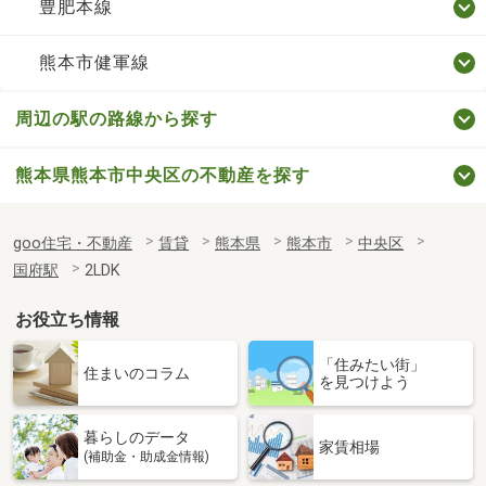
豊肥本線
熊本市健軍線
周辺の駅の路線から探す
熊本県熊本市中央区の不動産を探す
goo住宅・不動産
賃貸
熊本県
熊本市
中央区
国府駅
2LDK
お役立ち情報
「住みたい街」
住まいのコラム
を見つけよう
暮らしのデータ
家賃相場
(補助金・助成金情報)