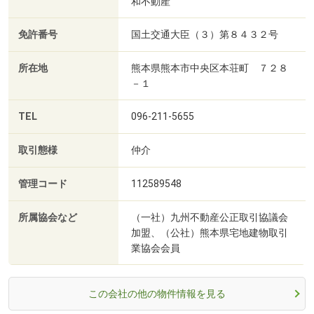
和不動産
免許番号
国土交通大臣（３）第８４３２号
所在地
熊本県熊本市中央区本荘町 ７２８
－１
TEL
096-211-5655
取引態様
仲介
管理コード
112589548
所属協会など
（一社）九州不動産公正取引協議会
加盟、（公社）熊本県宅地建物取引
業協会会員
この会社の他の物件情報を見る