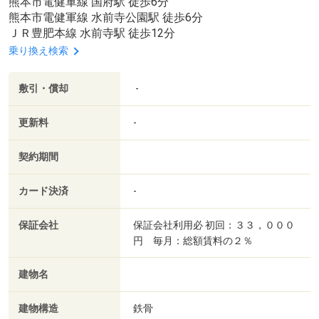
熊本市電健軍線 国府駅 徒歩6分
熊本市電健軍線 水前寺公園駅 徒歩6分
ＪＲ豊肥本線 水前寺駅 徒歩12分
乗り換え検索
敷引・償却
-
更新料
-
契約期間
カード決済
-
保証会社
保証会社利用必 初回：３３，０００
円 毎月：総額賃料の２％
建物名
建物構造
鉄骨