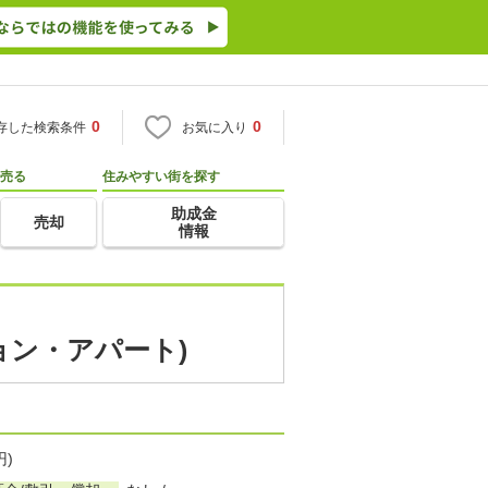
0
0
存した検索条件
お気に入り
売る
住みやすい街を探す
助成金
売却
情報
ョン・アパート)
円)