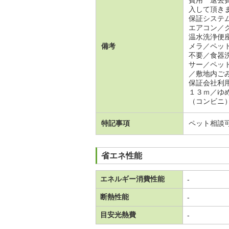
費用 退去
入して頂き
保証システ
エアコン／
温水洗浄便
備考
メラ／ペッ
不要／食器
サー／ペッ
／敷地内ご
保証会社利
１３ｍ／ゆ
（コンビニ
特記事項
ペット相談
省エネ性能
エネルギー消費性能
-
断熱性能
-
目安光熱費
-