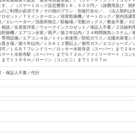
費用実費精算※故意・過失等別途実費］／（シャーメゾンライフＳＵＰ
ます。／（スマートロック設定費用１６，５００円／（諸費用及び、契
ムのご利用が必須です／その他のプラン：別途打合せ／。（法人契約は
クロゼット／ＴＶインターホン／浴室乾燥機／オートロック／室内洗濯
座／エレベーター／洗面所独立／駐輪場／宅配ボックス／敷金不要／３
ト相談／全居室洋室／ウォークインクロゼット／保証人不要／２沿線利
洗乾燥機／エアコン全室／雨戸／築２年以内／２４時間換気システム／
ト専用設備／エアコン４台／トイレ未使用／防犯ガラス／太陽光発電シ
み置き場／築５年以内／ＬＤＫ１２畳以上／都市ガス／エコジョーズ／
用可／ＬＧＢＴフレンドリー／ロッキー水前寺店（スーパー）まで２８
めマート水前寺駅（スーパー）まで５７２ｍ／ファミリーマート（コン
）まで１１６９ｍ／ローソン（コンビニ）まで１２０７ｍ
可・保証人不要／代行