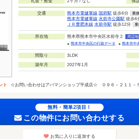
礼金・敷金
2ヶ月 / なし
保
交通
熊本市電健軍線
国府駅
徒歩6分
乗
熊本市電健軍線
水前寺公園駅
徒歩6
ＪＲ豊肥本線
水前寺駅
徒歩12分
乗
所在地
熊本県熊本市中央区水前寺２
周辺地
熊本市中央区の行政データ
熊本市中
間取り
3LDK
築年月
2027年1月
ント
☆お問い合わせはアパマンショップ平成店☆ ０９６－２１１－
無料・簡単2項目！
この物件にお問い合わせする
お気に入りに追加する