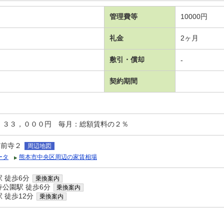
管理費等
10000円
礼金
2ヶ月
敷引・償却
-
契約期間
：３３，０００円 毎月：総額賃料の２％
水前寺２
周辺地図
ータ
熊本市中央区周辺の家賃相場
 徒歩6分
乗換案内
公園駅 徒歩6分
乗換案内
 徒歩12分
乗換案内