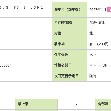
洋６．３ 洋５．７ ＬＤＫ１
築年月（築年数）
2027年1月
新
所在階/階数
2階/4階建
方位
北
駐車場
有 13,200円
住宅保険
あり
情報公開日
2026年7月8
880034]
次回更新予定日
随時
最上階
角部屋
-