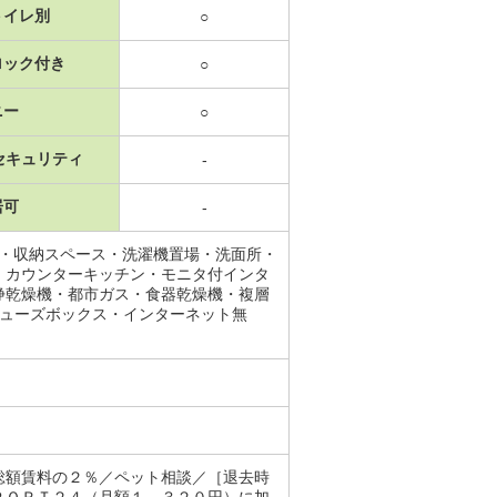
トイレ別
○
ロック付き
○
ニー
○
セキュリティ
-
居可
-
レ・収納スペース・洗濯機置場・洗面所・
・カウンターキッチン・モニタ付インタ
浄乾燥機・都市ガス・食器乾燥機・複層
シューズボックス・インターネット無
総額賃料の２％／ペット相談／［退去時