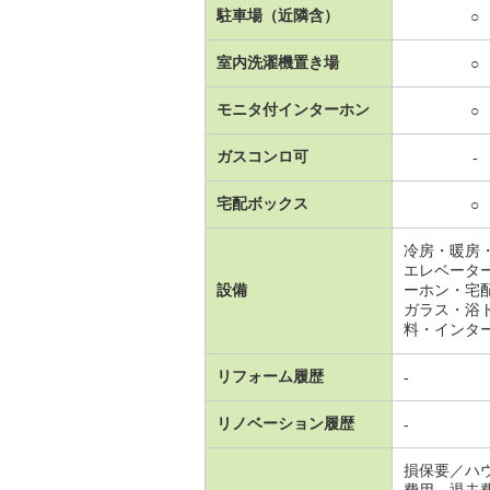
駐車場（近隣含）
○
室内洗濯機置き場
○
モニタ付インターホン
○
ガスコンロ可
-
宅配ボックス
○
冷房・暖房
エレベータ
設備
ーホン・宅
ガラス・浴
料・インタ
リフォーム履歴
-
リノベーション履歴
-
損保要／ハ