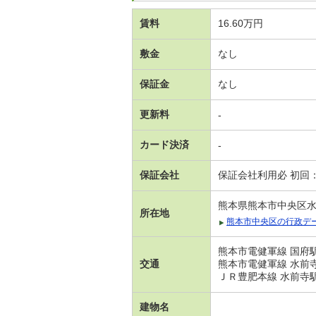
賃料
16.60万円
敷金
なし
保証金
なし
更新料
-
カード決済
-
保証会社
保証会社利用必 初回
熊本県熊本市中央区
所在地
熊本市中央区の行政デ
熊本市電健軍線 国府駅
交通
熊本市電健軍線 水前寺
ＪＲ豊肥本線 水前寺駅
建物名