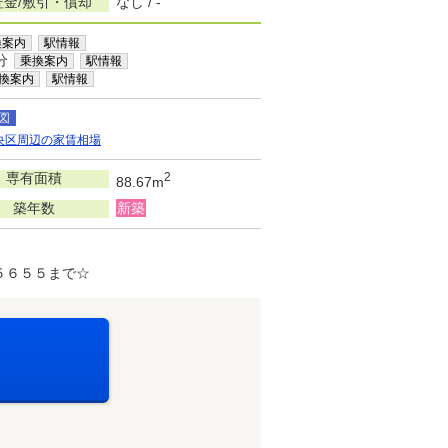
証金/敷引・償却
なし / -
換案内
駅情報
分
乗換案内
駅情報
換案内
駅情報
図
央区周辺の家賃相場
専有面積
2
88.67m
築年数
新築
５６５５まで☆