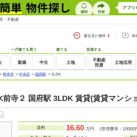
住宅・不動産
1
最近見た物件
保
一戸建てを買う
建てる
投資する
不動産
古
新築
中古
土地
土地活用
投資
>
熊本市
>
中央区
>
国府駅
>
3LDK
前寺２ 国府駅 3LDK 賃貸(賃貸マンシ
16.60
賃料
万円 (管理費等：10000