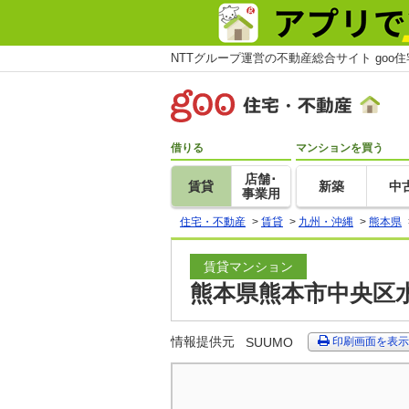
NTTグループ運営の不動産総合サイト goo
借りる
マンションを買う
店舗･
賃貸
新築
中
事業用
住宅・不動産
>
賃貸
>
九州・沖縄
>
熊本県
賃貸マンション
熊本県熊本市中央区水
情報提供元
SUUMO
印刷画面を表示