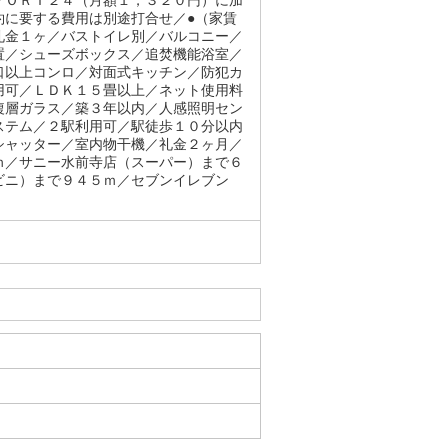
ＰＯＲＴ２４（月額１，３２０円）に加
約に要する費用は別途打合せ／●（家賃
礼金１ヶ／バストイレ別／バルコニー／
置／シューズボックス／追焚機能浴室／
口以上コンロ／対面式キッチン／防犯カ
用可／ＬＤＫ１５畳以上／ネット使用料
複層ガラス／築３年以内／人感照明セン
ステム／２駅利用可／駅徒歩１０分以内
シャッター／室内物干機／礼金２ヶ月／
ｍ／サニー水前寺店（スーパー）まで６
ビニ）まで９４５ｍ／セブンイレブン