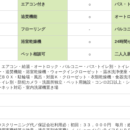
エアコン付き
バス・
○
追焚機能
オート
○
フローリング
バルコ
-
浴室乾燥機
24時間
○
ペット相談可
二人入
○
・エアコン・給湯・オートロック・バルコニー・バス･トイレ別・トイ
ー・追焚機能・浴室乾燥機・ウォークインクローゼット・温水洗浄便座
配ＢＯＸ・駐輪場・風呂・対面Ｋ・クローゼット・衣類乾燥機・食器洗
トイレ別・防犯カメラ・洗面所独立・ペット用施設・コンロ2口以上・
ーネット対応・室内洗濯機置き場
ウスクリーニング代／保証会社利用必：初回：３３，０００円 毎月：