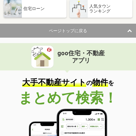
人気タウン
住宅ローン
ランキング
ページトップに戻る
goo住宅・不動産
アプリ
大手不動産サイト
物件
の
を
まとめて検索！