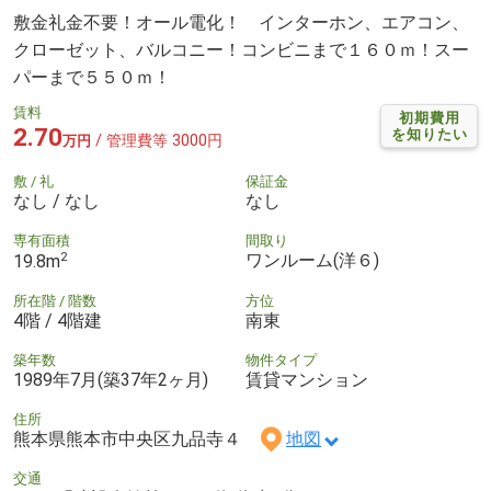
敷金礼金不要！オール電化！ インターホン、エアコン、
クローゼット、バルコニー！コンビニまで１６０ｍ！スー
パーまで５５０ｍ！
賃料
初期費用
2.70
を知りたい
/ 管理費等 3000円
万円
敷 / 礼
保証金
なし / なし
なし
専有面積
間取り
2
ワンルーム(洋６)
19.8m
所在階 / 階数
方位
4階 / 4階建
南東
築年数
物件タイプ
1989年7月(築37年2ヶ月)
賃貸マンション
住所
熊本県熊本市中央区九品寺４
地図
交通