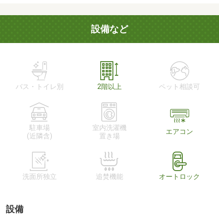
設備など
バス・トイレ別
2階以上
ペット相談可
駐車場
室内洗濯機
エアコン
(近隣含)
置き場
洗面所独立
追焚機能
オートロック
設備