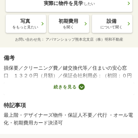
実際に物件を見学
したい
写真
初期費用
設備
をもっと見たい
を聞く
について聞く
お問い合わせ先
アパマンショップ熊本北支店（株）明和不動産
備考
損保要／クリーニング費／鍵交換代等／住まいの安心窓
口 １３２０円（月額）／保証会社利用必：（初回：０円
～３００００円）＋（月額保証料：月額賃料総額２．２％
続きを見る
～２．５％）＋（年間保証料：０円～１００００円）／■
家賃プラス３，５００～１０，０００円（税込）で家具家
特記事項
電レンタル利用可能！ 保証会社：【オリコ、あんしん保
証、等】／バルコニー／エアコン／クロゼット／フローリ
最上階・デザイナーズ物件・保証人不要／代行 ・オール電
ング／オートロック／駐輪場／ＣＡＴＶ／光ファイバー／
化・初期費用カード決済可
礼金不要／最上階／敷金不要／照明付／電気コンロ／保証
人不要／オール電化／デザイナーズ／バス停徒歩３分以内