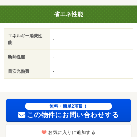
／ＢＳ／高速ネット対応／敷金・礼金不要／保証会社利用
省エネ性能
可／ＩＴ重説 対応物件／初期費用カード決済可／ゆめマ
ート九品寺（スーパー）まで６７７ｍ／下通アーケード
（その他）まで９９３ｍ／くまもと乳腺・胃腸外科病院
エネルギー消費性
（病院）まで９３５ｍ／マックスバリュくらし館国府店
-
能
（スーパー）まで１４６２ｍ／サンロード新市街（その
他）まで１３５３ｍ／くまもと街中広場・辛島公園（その
断熱性能
-
他）まで１４９２ｍ/賃貸戸数:18戸
目安光熱費
-
無料・簡単2項目！
この物件にお問い合わせする
お気に入りに追加する