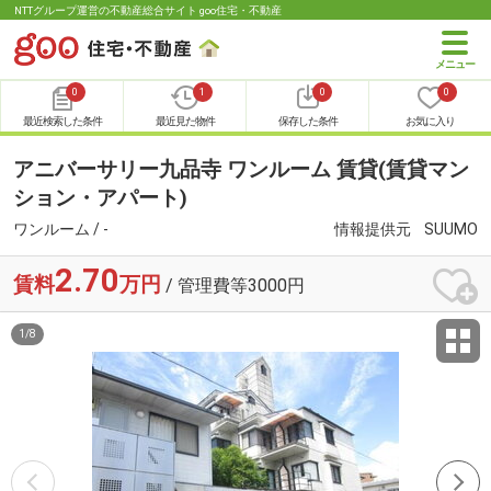
NTTグループ運営の不動産総合サイト goo住宅・不動産
0
1
0
0
最近検索した条件
最近見た物件
保存した条件
お気に入り
アニバーサリー九品寺 ワンルーム 賃貸(賃貸マン
ション・アパート)
ワンルーム / -
情報提供元
SUUMO
2.70
賃料
万円
/ 管理費等3000円
1
/
8