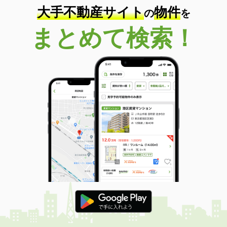
大手不動産サイト
物件
の
を
まとめて検索！