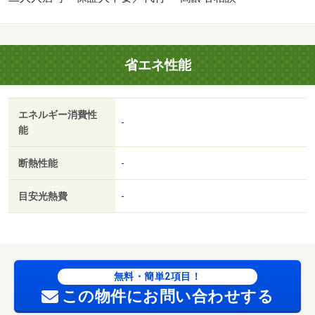
証料・家賃集金サービス手数料／バストイレ別／エアコン
／ガスコンロ対応／シャワー付洗面台／ＴＶインターホン
／浴室乾燥機／室内洗濯置／追焚機能浴室／温水洗浄便座
省エネ性能
／洗面所独立／２口コンロ／礼金不要／保証人不要／敷金
１ヶ月／ネット使用料不要／築２年以内／築３年以内／ト
イレ未使用／２駅利用可／駅徒歩１０分以内／築５年以内
エネルギー消費性
／プロパンガス／保証会社利用可／高齢者歓迎／セブン－
-
能
イレブン熊本黒髪２丁目店（コンビニ）まで４２３ｍ／ジ
ョイフル黒髪店（飲食店）まで４７０ｍ／熊本黒髪二郵便
断熱性能
-
局（郵便局）まで６９８ｍ／ローソン熊本大学前（コンビ
ニ）まで７８３ｍ／セブン－イレブン熊本黒髪５丁目店
目安光熱費
-
（コンビニ）まで１３８９ｍ／ゆめタウン大江（スーパ
ー）まで１８０７ｍ/賃貸戸数:8戸
無料・簡単2項目！
この物件にお問い合わせする