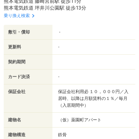
熊本電気鉄道 藤崎宮前駅 徒歩11分
熊本電気鉄道 坪井川公園駅 徒歩13分
乗り換え検索
敷引・償却
-
更新料
-
契約期間
カード決済
-
保証会社
保証会社利用必 １０，０００円／入
居時、以降は月額賃料の１％／毎月
（入居期間中）
建物名
（仮）薬園町アパート
建物構造
鉄骨