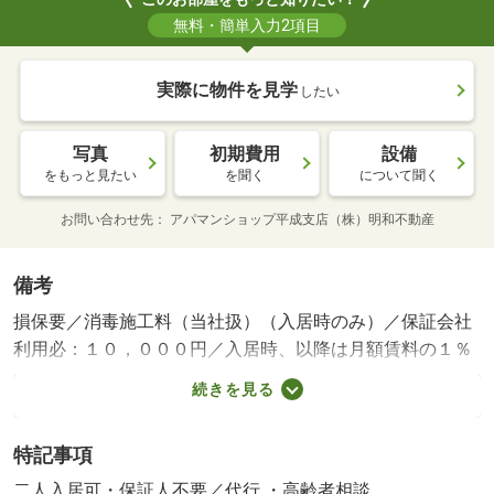
無料・簡単入力2項目
実際に物件を見学
したい
写真
初期費用
設備
をもっと見たい
を聞く
について聞く
お問い合わせ先
アパマンショップ平成支店（株）明和不動産
備考
損保要／消毒施工料（当社扱）（入居時のみ）／保証会社
利用必：１０，０００円／入居時、以降は月額賃料の１％
／毎月（入居期間中）／二人入居可／［退去時費用 退去
続きを見る
費用実費精算※故意・過失等別途実費］ ハウスクリーニ
ング代３９，６００円（退去時） 火災保険加入義務有
特記事項
り 法人契約の際は敷金２ヵ月、礼金１ヵ月（審査状況に
より保証会社加入要） 保証会社：保証人代行サービス保
二人入居可・保証人不要／代行 ・高齢者相談