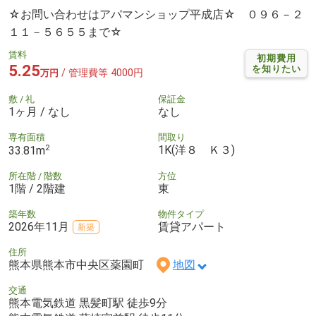
☆お問い合わせはアパマンショップ平成店☆ ０９６－２
１１－５６５５まで☆
賃料
初期費用
5.25
を知りたい
/ 管理費等 4000円
万円
敷 / 礼
保証金
1ヶ月 / なし
なし
専有面積
間取り
2
1K(洋８ Ｋ３)
33.81m
所在階 / 階数
方位
1階 / 2階建
東
築年数
物件タイプ
2026年11月
賃貸アパート
新築
住所
熊本県熊本市中央区薬園町
地図
交通
熊本電気鉄道 黒髪町駅 徒歩9分