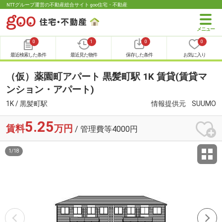
NTTグループ運営の不動産総合サイト goo住宅・不動産
0
1
0
0
最近検索した条件
最近見た物件
保存した条件
お気に入り
（仮）薬園町アパート 黒髪町駅 1K 賃貸(賃貸マ
ンション・アパート)
1K / 黒髪町駅
情報提供元
SUUMO
5.25
賃料
万円
/ 管理費等4000円
1
/
18