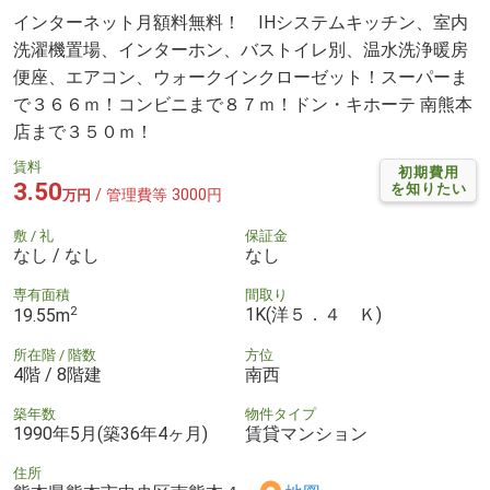
インターネット月額料無料！ IHシステムキッチン、室内
洗濯機置場、インターホン、バストイレ別、温水洗浄暖房
便座、エアコン、ウォークインクローゼット！スーパーま
で３６６ｍ！コンビニまで８７ｍ！ドン・キホーテ 南熊本
店まで３５０ｍ！
賃料
初期費用
3.50
を知りたい
/ 管理費等 3000円
万円
敷 / 礼
保証金
なし / なし
なし
専有面積
間取り
2
1K(洋５．４ Ｋ)
19.55m
所在階 / 階数
方位
4階 / 8階建
南西
築年数
物件タイプ
1990年5月(築36年4ヶ月)
賃貸マンション
住所