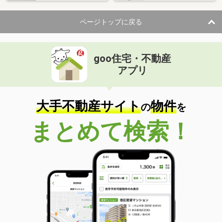
ページトップに戻る
goo住宅・不動産
アプリ
大手不動産サイト
物件
の
を
まとめて検索！