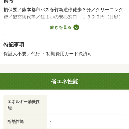
備考
損保要／熊本都市バス春竹新道停徒歩３分／クリーニング
費／鍵交換代等／住まいの安心窓口 １３２０円（月額）
／水道料 ３３００円（月額）／保証会社利用必：（初
続きを見る
回：０円～３００００円）＋（月額保証料：月額賃料総額
２．２％～２．５％）＋（年間保証料：０円～１００００
特記事項
円）／■外国籍の方〈外国人賃貸ライフサポート月額１，
９８０円（税込）加入〉■家賃プラス３，５００～１０，
保証人不要／代行 ・初期費用カード決済可
０００円（税込）で家具家電レンタル利用可能！ 保証会
社：【オリコ、あんしん保証、等】／バストイレ別／バル
コニー／エアコン／フローリング／オートロック／室内洗
省エネ性能
濯置／シューズボックス／システムキッチン／温水洗浄便
座／エレベーター／駐輪場／ＣＡＴＶ／即入居可／礼金不
要／敷金不要／ＩＨクッキングヒーター／照明付／ロフト
エネルギー消費性
／ウォークインクロゼット／保証人不要／ネット使用料不
-
能
要／駅徒歩５分以内／駅徒歩１０分以内／プロパンガス／
ＢＳ／敷金・礼金不要／保証会社利用可／ＩＴ重説 対応
断熱性能
-
物件／初期費用カード決済可／くまもと乳腺・胃腸外科病