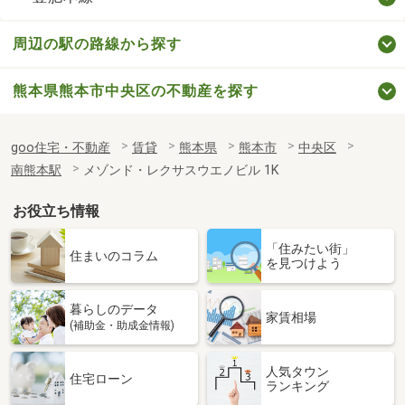
周辺の駅の路線から探す
熊本県熊本市中央区の不動産を探す
goo住宅・不動産
賃貸
熊本県
熊本市
中央区
南熊本駅
メゾンド・レクサスウエノビル 1K
お役立ち情報
「住みたい街」
住まいのコラム
を見つけよう
暮らしのデータ
家賃相場
(補助金・助成金情報)
人気タウン
住宅ローン
ランキング