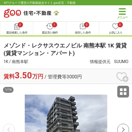
NTTグループ運営の不動産総合サイト goo住宅・不動産
0
1
0
0
最近検索した条件
最近見た物件
保存した条件
お気に入り
メゾンド・レクサスウエノビル 南熊本駅 1K 賃貸
(賃貸マンション・アパート)
1K / 南熊本駅
情報提供元
SUUMO
3.50
賃料
万円
/ 管理費等3000円
1
/
16