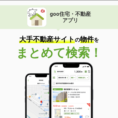
goo住宅・不動産
アプリ
大手不動産サイト
物件
の
を
まとめて検索！