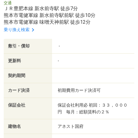
交通
ＪＲ豊肥本線 新水前寺駅 徒歩7分
熊本市電健軍線 新水前寺駅前駅 徒歩10分
熊本市電健軍線 味噌天神前駅 徒歩12分
乗り換え検索
敷引・償却
-
更新料
-
契約期間
カード決済
初期費用カード決済可
保証会社
保証会社利用必 初回：３３，０００
円 毎月：総額賃料の２％
建物名
アネスト国府