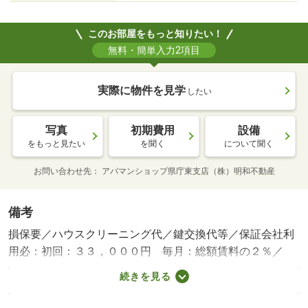
このお部屋をもっと知りたい！
無料・簡単入力2項目
実際に物件を見学
したい
写真
初期費用
設備
をもっと見たい
を聞く
について聞く
お問い合わせ先
アパマンショップ県庁東支店（株）明和不動産
備考
損保要／ハウスクリーニング代／鍵交換代等／保証会社利
用必：初回：３３，０００円 毎月：総額賃料の２％／
［退去時費用 退去費用実費精算※故意・過失等別途実
続きを見る
費］駐車場：駐車料無料２台付／（シャーメゾンライフＳ
ＵＰＰＯＲＴ２４（月額１，３２０円）に加入して頂きま