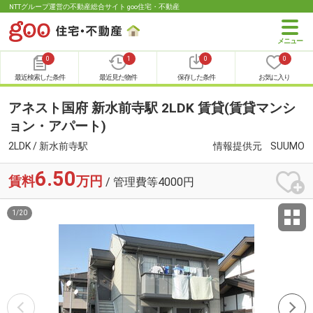
NTTグループ運営の不動産総合サイト goo住宅・不動産
0
1
0
0
最近検索した条件
最近見た物件
保存した条件
お気に入り
アネスト国府 新水前寺駅 2LDK 賃貸(賃貸マンシ
ョン・アパート)
2LDK / 新水前寺駅
情報提供元
SUUMO
6.50
賃料
万円
/ 管理費等4000円
1
/
20