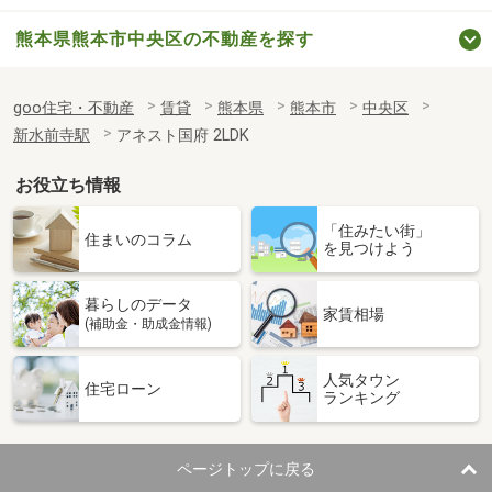
熊本県熊本市中央区の不動産を探す
goo住宅・不動産
賃貸
熊本県
熊本市
中央区
新水前寺駅
アネスト国府 2LDK
お役立ち情報
「住みたい街」
住まいのコラム
を見つけよう
暮らしのデータ
家賃相場
(補助金・助成金情報)
人気タウン
住宅ローン
ランキング
ページトップに戻る