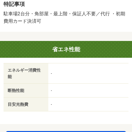
特記事項
す。／（諸費用及び、契約に要する費用は別途打合せ／
●（家賃保証システムのご利用が必須です／その他のプラ
駐車場2台分・角部屋・最上階・保証人不要／代行 ・初期
ン：別途打合せ／。（法人契約は礼金１ヶ月追加／！（２
費用カード決済可
０／バストイレ別／バルコニー／エアコン／フローリング
／シャワー付洗面台／ＴＶインターホン／室内洗濯置／追
焚機能浴室／角住戸／温水洗浄便座／洗面所独立／押入／
省エネ性能
最上階／敷金不要／全居室洋室／保証人不要／駐車２台可
／２沿線利用可／ＣＳ／駐車場２台無料／２駅利用可／駅
徒歩１０分以内／自走式駐車場／ＬＤＫ１２畳以上／全居
エネルギー消費性
室６畳以上／都市ガス／ＢＳ／礼金１ヶ月／保証会社利用
-
能
可／初期費用カード決済可／マックスバリュくらし館国府
店（スーパー）まで４６８ｍ／サニー水前寺店（スーパ
断熱性能
-
ー）まで７８５ｍ／ゆめマート九品寺（スーパー）まで１
０００ｍ／セブン－イレブン熊本八王寺町店（コンビニ）
目安光熱費
-
まで１１３９ｍ／ローソン（コンビニ）まで１２７６ｍ／
ローソン熊本八王子店（コンビニ）まで１２７６ｍ