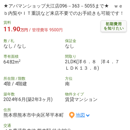
★アパマンショップ大江店096－363－5055まで★ ｗｅ
ｂ内覧やＩＴ重説など来店不要でのお手続きも可能です！
賃料
初期費用
11.90
を知りたい
/ 管理費等 9500円
万円
敷 / 礼
保証金
なし / なし
なし
専有面積
間取り
2
2LDK(洋６．８ 洋４．７
64.82m
ＬＤＫ１３．８)
所在階 / 階数
方位
4階 / 4階建
南
築年数
物件タイプ
2024年6月(築2年3ヶ月)
賃貸マンション
住所
熊本県熊本市中央区琴平本町
地図
交通