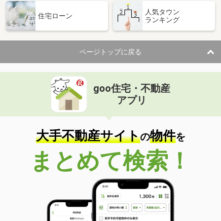
人気タウン
住宅ローン
ランキング
ページトップに戻る
goo住宅・不動産
アプリ
大手不動産サイト
物件
の
を
まとめて検索！