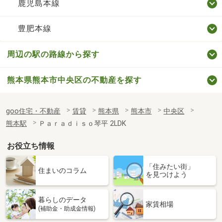
鹿児島本線
豊肥本線
周辺の駅の路線から探す
熊本県熊本市中央区の不動産を探す
goo住宅・不動産
賃貸
熊本県
熊本市
中央区
熊本駅
Ｐａｒａｄｉｓｏ琴平 2LDK
お役立ち情報
「住みたい街」
住まいのコラム
を見つけよう
暮らしのデータ
家賃相場
(補助金・助成金情報)