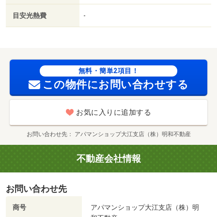
テム／２駅利用可／省エネルギー対策／敷地内ごみ置き場
目安光熱費
-
／ＬＤＫ１２畳以上／都市ガス／エコジョーズ／室内物干
機／玄関収納／敷金・礼金不要／保証会社利用可／ＬＧＢ
Ｔフレンドリー／ＴＳＵＴＡＹＡ琴平店（レンタルビデ
オ）まで４００ｍ／セブンイレブン（コンビニ）まで４７
３ｍ／ドラッグストアモリ本荘店（ドラッグストア）まで
無料・簡単2項目！
５８０ｍ／くまもと乳腺・胃腸外科病院（病院）まで８６
この物件にお問い合わせする
０ｍ／デイリーヤマザキ熊本本山店（コンビニ）まで１１
０７ｍ
お気に入りに追加する
お問い合わせ先
アパマンショップ大江支店（株）明和不動産
不動産会社情報
お問い合わせ先
商号
アパマンショップ大江支店（株）明