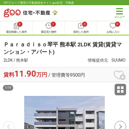
NTTグループ運営の不動産総合サイト goo住宅・不動産
0
1
0
0
最近検索した条件
最近見た物件
保存した条件
お気に入り
Ｐａｒａｄｉｓｏ琴平 熊本駅 2LDK 賃貸(賃貸マ
ンション・アパート)
2LDK / 熊本駅
情報提供元
SUUMO
11.90
賃料
万円
/ 管理費等9500円
1
/
19