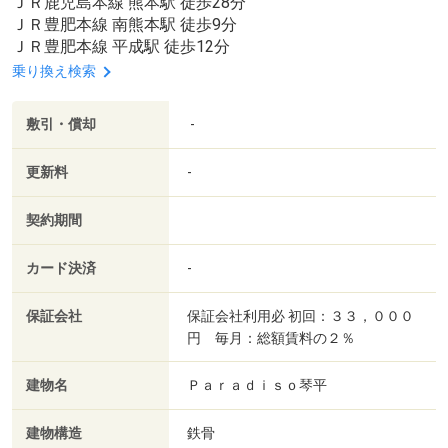
ＪＲ鹿児島本線 熊本駅 徒歩28分
ＪＲ豊肥本線 南熊本駅 徒歩9分
ＪＲ豊肥本線 平成駅 徒歩12分
乗り換え検索
敷引・償却
-
更新料
-
契約期間
カード決済
-
保証会社
保証会社利用必 初回：３３，０００
円 毎月：総額賃料の２％
建物名
Ｐａｒａｄｉｓｏ琴平
建物構造
鉄骨