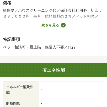
備考
損保要／ハウスクリーニング代／保証会社利用必：初回：
３３，０００円 毎月：総額賃料の２％／ペット相談／
［退去時費用 退去費用実費精算※故意・過失等別途実
続きを見る
費］／（シャーメゾンライフＳＵＰＰＯＲＴ２４（月額
１，３２０円）に加入して頂きます。／（スマートロック
特記事項
設定費用１６，５００円／！（１台必須契約です（月額１
台７，７００円）ペット共生型賃貸住宅です／♪（（小型
ペット相談可・最上階・保証人不要／代行
犬、猫、ウサギ合計２匹まで）ペット飼育時に礼金１ヶ月
分／バストイレ別／バルコニー／エアコン／クロゼット／
ＴＶインターホン／浴室乾燥機／オートロック／室内洗濯
省エネ性能
置／シューズボックス／システムキッチン／追焚機能浴室
／温水洗浄便座／エレベーター／洗面所独立／洗面化粧台
／駐輪場／宅配ボックス／即入居可／礼金不要／最上階／
エネルギー消費性
敷金不要／３口以上コンロ／防犯カメラ／ペット相談／全
-
能
居室洋室／ウォークインクロゼット／保証人不要／２沿線
利用可／ネット使用料不要／食器洗乾燥機／２４時間換気
断熱性能
-
システム／複層ガラス／ペット専用設備／太陽光発電シス