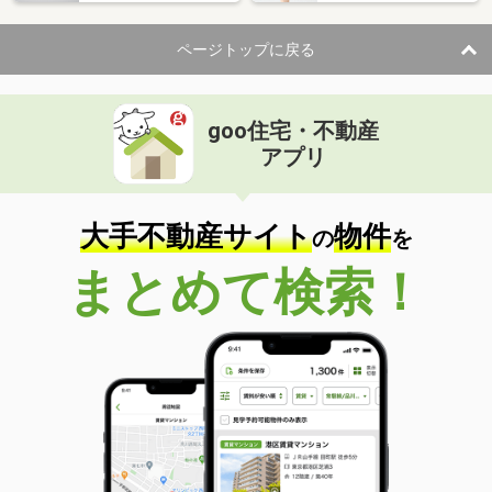
ページトップに戻る
goo住宅・不動産
アプリ
大手不動産サイト
物件
の
を
まとめて検索！