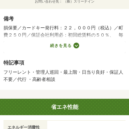
お問い合わせ先
（株）スリーナイン
備考
損保要／カードキー発行料：２２，０００円（税込）／町
費２５０円／保証会社利用必：初回総賃料の５０％、 毎
月総額賃料 １．５％の保証料／仲介手数料９．３５万円
続きを見る
／フリーレント利用時、短期解約違約金が１年未満での解
約は賃料の２ヶ月分、２年未満での解約は賃料の１ヶ月分
特記事項
の違約金に変更になりますフリーレント１ヶ月／更新事務
手数料：２２，０００円（税込） 初回設定費用：１
フリーレント・管理人巡回・最上階・日当り良好・保証人
１，０００円（税込）で月額インターネット使用料無料で
不要／代行 ・高齢者相談
す☆ ※画像は入居中の為、同室タイプのお部屋の画像に
なっております。／バストイレ別／バルコニー／エアコン
／シャワー付洗面台／ＴＶインターホン／浴室乾燥機／オ
省エネ性能
ートロック／室内洗濯置／陽当り良好／シューズボックス
／システムキッチン／南向き／追焚機能浴室／温水洗浄便
座／エレベーター／洗面所独立／駐輪場／ＣＡＴＶ／光フ
エネルギー消費性
ァイバー／礼金不要／最上階／ＢＳ・ＣＳ／３口以上コン