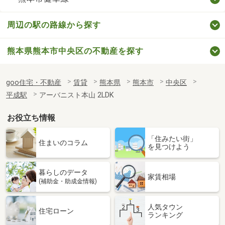
周辺の駅の路線から探す
熊本県熊本市中央区の不動産を探す
goo住宅・不動産
賃貸
熊本県
熊本市
中央区
平成駅
アーバニスト本山 2LDK
お役立ち情報
「住みたい街」
住まいのコラム
を見つけよう
暮らしのデータ
家賃相場
(補助金・助成金情報)
人気タウン
住宅ローン
ランキング