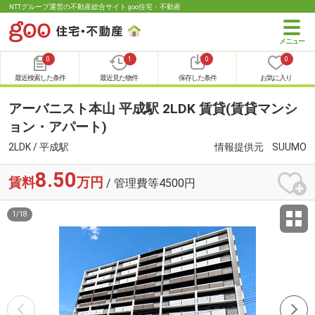
NTTグループ運営の不動産総合サイト goo住宅・不動産
0
1
0
0
最近検索した条件
最近見た物件
保存した条件
お気に入り
アーバニスト本山 平成駅 2LDK 賃貸(賃貸マンシ
ョン・アパート)
2LDK / 平成駅
情報提供元
SUUMO
8.50
賃料
万円
/ 管理費等4500円
1
/
18