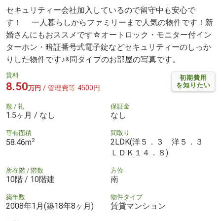
セキュリティー会社加入しているので留守中も安心で
す！ 一人暮らしからファミリーまで人気の物件です！新
婚さんにもおススメです☆オートロック・モニター付イン
ターホン・暗証番号式電子錠などセキュリティーのしっか
りした物件です♪※同タイプのお部屋の写真です。
賃料
初期費用
8.50
を知りたい
/ 管理費等 4500円
万円
敷 / 礼
保証金
1.5ヶ月 / なし
なし
専有面積
間取り
2
2LDK(洋５．３ 洋５．３
58.46m
ＬＤＫ１４．８)
所在階 / 階数
方位
10階 / 10階建
南
築年数
物件タイプ
2008年1月(築18年8ヶ月)
賃貸マンション