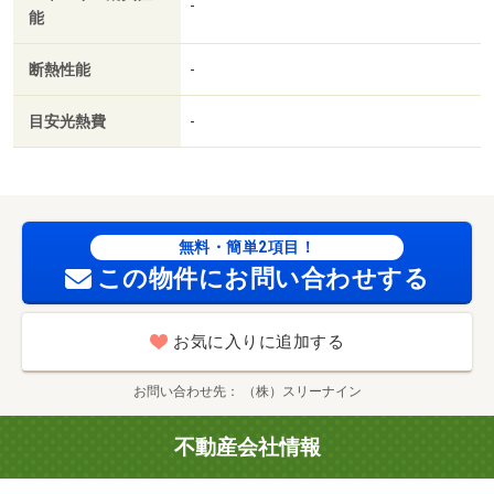
-
能
ロ／対面式キッチン／防犯カメラ／グリル付／保証人不要
／全居室フローリング／駅まで平坦／ネット使用料不要／
断熱性能
-
フリーレント／眺望良好／保証金不要／平坦地／電子ロッ
ク／南面リビング／人感照明センサー／クロゼット３ヶ所
目安光熱費
-
／前面棟無／駅徒歩５分以内／バス停徒歩３分以内／敷地
内ごみ置き場／平面駐車場／当社管理物件／セキュリティ
会社加入済／ＬＤＫ１２畳以上／プロパンガス／洗面所に
ドア／保証会社利用可／高齢者歓迎／通風良好／巡回管理
／業務スーパー平成店（スーパー）まで５６９ｍ／セブン
無料・簡単2項目！
イレブン熊本本荘町店（コンビニ）まで２８４ｍ／ドラッ
この物件にお問い合わせする
グストアモリ本荘店（ドラッグストア）まで２０１ｍ／Ｄ
ＣＭダイキ本山店（ホームセンター）まで１８１ｍ／ＴＳ
お気に入りに追加する
ＵＴＡＹＡ ＡＶクラブ琴平店（レンタルビデオ）まで３
１４ｍ／肥後銀行世安支店（銀行）まで６２３ｍ
お問い合わせ先
（株）スリーナイン
不動産会社情報