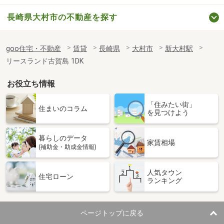
長崎県大村市の不動産を探す
goo住宅・不動産
賃貸
長崎県
大村市
新大村駅
リースランド古賀島 1DK
お役立ち情報
「住みたい街」
住まいのコラム
を見つけよう
暮らしのデータ
家賃相場
(補助金・助成金情報)
人気タウン
住宅ローン
ランキング
ページトップに戻る