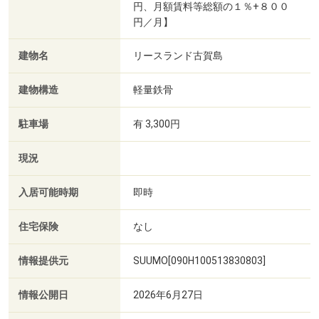
円、月額賃料等総額の１％+８００
円／月】
建物名
リースランド古賀島
建物構造
軽量鉄骨
駐車場
有 3,300円
現況
入居可能時期
即時
住宅保険
なし
情報提供元
SUUMO[090H100513830803]
情報公開日
2026年6月27日