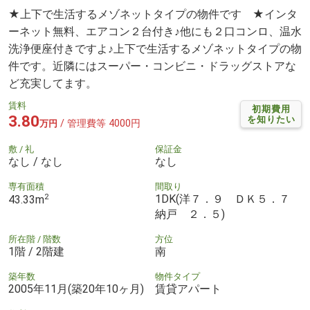
★上下で生活するメゾネットタイプの物件です ★インタ
ーネット無料、エアコン２台付き♪他にも２口コンロ、温水
洗浄便座付きですよ♪上下で生活するメゾネットタイプの物
件です。近隣にはスーパー・コンビニ・ドラッグストアな
ど充実してます。
賃料
初期費用
3.80
を知りたい
/ 管理費等 4000円
万円
敷 / 礼
保証金
なし / なし
なし
専有面積
間取り
2
1DK(洋７．９ ＤＫ５．７
43.33m
納戸 ２．５)
所在階 / 階数
方位
1階 / 2階建
南
築年数
物件タイプ
2005年11月(築20年10ヶ月)
賃貸アパート