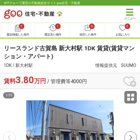
NTTグループ運営の不動産総合サイト goo住宅・不動産
0
1
0
0
最近検索した条件
最近見た物件
保存した条件
お気に入り
リースランド古賀島 新大村駅 1DK 賃貸(賃貸マン
ション・アパート)
1DK / 新大村駅
情報提供元
SUUMO
3.80
賃料
万円
/ 管理費等4000円
1
/
20