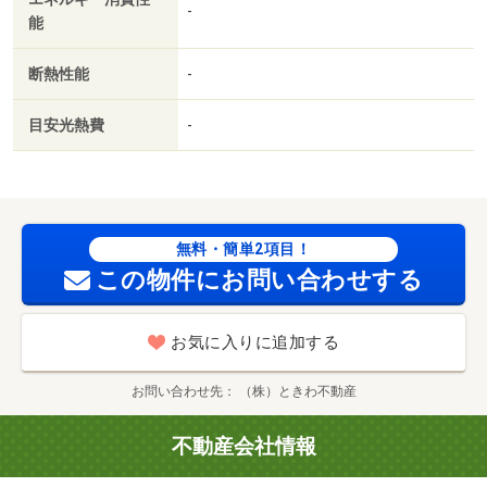
干機／家賃カード決済可／通風良好／巡回管理／市立大村
-
能
市民病院まで３３４ｍ／ローソン大村古賀島町店まで３３
９ｍ／マックスバリュ空港通り店（スーパー）まで５７８
断熱性能
-
ｍ／ローソン大村古賀島町店（コンビニ）まで３３９ｍ／
ドラッグストアモリ大村店（ドラッグストア）まで２５２
目安光熱費
-
ｍ／ベスト電器大村店（ホームセンター）まで９９ｍ／市
立大村市民病院（病院）まで３３４ｍ／ＴＳＵＴＡＹＡコ
コアドバンス大村店（レンタルビデオ）まで５７１ｍ/賃貸
戸数:4戸
無料・簡単2項目！
この物件にお問い合わせする
お気に入りに追加する
お問い合わせ先
（株）ときわ不動産
不動産会社情報