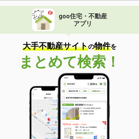
goo住宅・不動産
アプリ
大手不動産サイト
物件
の
を
まとめて検索！