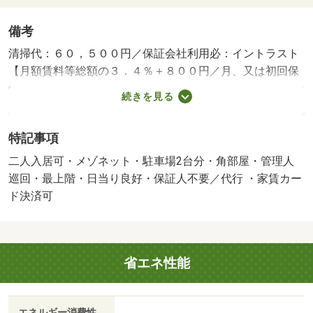
備考
清掃代：６０，５００円／保証会社利用必：イントラスト
【月額賃料等総額の３．４％＋８００円／月、又は初回保
証料３５，０００円、月額賃料等総額の１％＋８００円／
続きを見る
月】／仲介手数料１．１ヶ月／普通借家２年／単身者可／
二人入居可／駐２台可／■２台目駐車料：３，３００円■保
特記事項
証人不要■火災保険料不要■更新料：賃料の１ヶ月／２年／
バストイレ別／バルコニー／エアコン／ガスコンロ対応／
二人入居可・メゾネット・駐車場2台分・角部屋・管理人
フローリング／ＴＶインターホン／室内洗濯置／陽当り良
巡回・最上階・日当り良好・保証人不要／代行 ・家賃カー
好／シューズボックス／システムキッチン／南向き／角住
ド決済可
戸／温水洗浄便座／洗面化粧台／２口コンロ／駐輪場／最
上階／敷金不要／照明付／全居室洋室／保証人不要／駐車
２台可／二人入居相談／全居室フローリング／メゾネット
省エネ性能
／ネット専用回線／駅まで平坦／ネット使用料不要／床下
収納／内階段／平坦地／納戸／南面リビング／敷地内ごみ
置き場／平面駐車場／都市ガス／南面バルコニー／室内物
エネルギー消費性