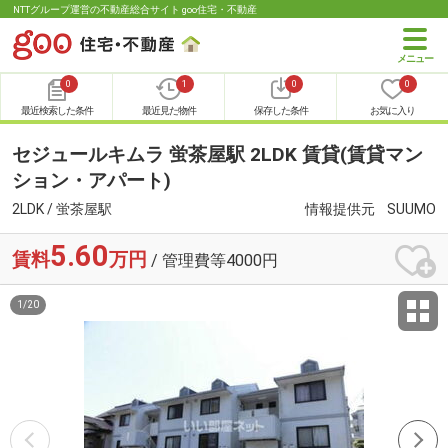
NTTグループ運営の不動産総合サイト goo住宅・不動産
0
1
0
0
最近検索した条件
最近見た物件
保存した条件
お気に入り
セジュールキムラ 蛍茶屋駅 2LDK 賃貸(賃貸マン
ション・アパート)
2LDK / 蛍茶屋駅
情報提供元
SUUMO
5.60
賃料
万円
/ 管理費等4000円
1
/
20