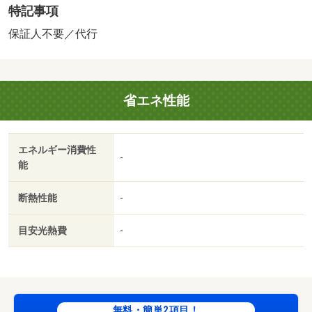
特記事項
１％＋８００円／月（その他商品あり）／事務所利用不可
／ＬＰガス料金はご契約前にＬＰガス事業者にご確認いた
保証人不要／代行
だけます。 ルームクリーニング費用にエアコンクリーニ
ング費用が含まれます。法人契約とする場合、個人負担分
の支払い方法は原則「カード決済」となります。 本貸室
省エネ性能
の電気は、貸主から配給されます。／バストイレ別／エア
コン／フローリング／ＴＶインターホン／室内洗濯置／シ
ューズボックス／温水洗浄便座／洗面所独立／洗面化粧台
エネルギー消費性
／ＣＡＴＶ／保証人不要／ネット使用料不要／一部フロー
-
能
リング／プロパンガス／ＩＴ重説 対応物件／まるたか生
鮮市場 東長崎店（スーパー）まで３７７ｍ／ララコープ
断熱性能
-
ＬａＬａ矢上（スーパー）まで５２３ｍ／ディスカウン
ト ドラッグ コスモス 矢上店（ドラッグストア）まで
目安光熱費
-
２２６ｍ／サンドラッグ矢上店（ドラッグストア）まで５
３９ｍ／セブンイレブン 長崎矢上町店（コンビニ）まで
５７５ｍ／東長崎中学校（中学校）まで１０１５ｍ/賃貸戸
数:8戸
無料・簡単2項目！