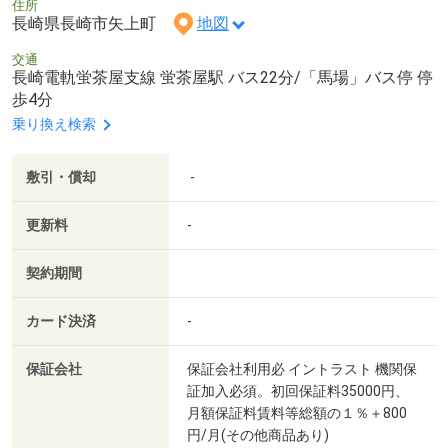
住所
長崎県長崎市矢上町
地図
交通
長崎電軌蛍茶屋支線 蛍茶屋駅 バス22分/「馬場」バス停 停
歩4分
乗り換え検索
敷引・償却
-
更新料
-
契約期間
カード決済
-
保証会社
保証会社利用必 イントラスト 機関保
証加入必須。初回保証料35000円、
月額保証料賃料等総額の１％＋800
円/月(その他商品あり)