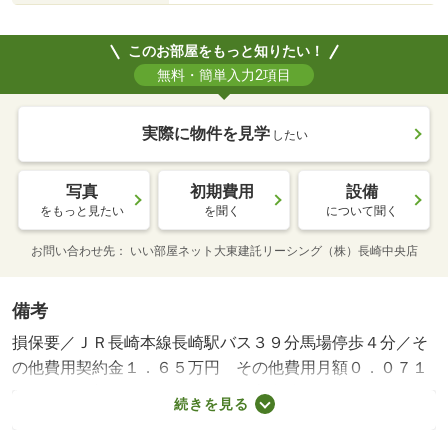
このお部屋をもっと知りたい！
無料・簡単入力2項目
実際に物件を見学
したい
写真
初期費用
設備
をもっと見たい
を聞く
について聞く
お問い合わせ先
いい部屋ネット大東建託リーシング（株）長崎中央店
備考
損保要／ＪＲ長崎本線長崎駅バス３９分馬場停歩４分／そ
の他費用契約金１．６５万円 その他費用月額０．０７１
５万円／更新料 ５６０００円 室内清掃費用 ６０５０
続きを見る
０円／保証会社利用必：イントラスト 機関保証加入必
須。初回保証料３５０００円、月額保証料賃料等総額の