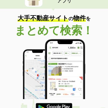
アプリ
大手不動産サイト
物件
の
を
まとめて検索！