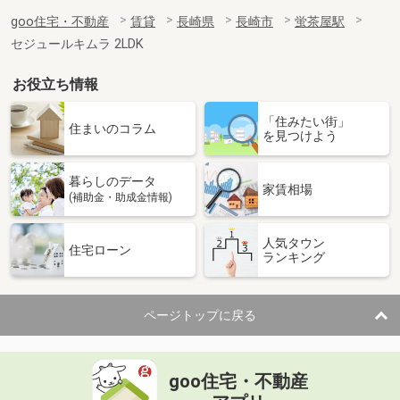
goo住宅・不動産
賃貸
長崎県
長崎市
蛍茶屋駅
セジュールキムラ 2LDK
お役立ち情報
「住みたい街」
住まいのコラム
を見つけよう
暮らしのデータ
家賃相場
(補助金・助成金情報)
人気タウン
住宅ローン
ランキング
ページトップに戻る
goo住宅・不動産