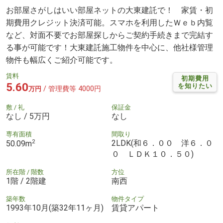
お部屋さがしはいい部屋ネットの大東建託で！ 家賃・初
期費用クレジット決済可能。スマホを利用したＷｅｂ内覧
など、対面不要でお部屋探しからご契約手続きまで完結す
る事が可能です！大東建託施工物件を中心に、他社様管理
物件も幅広くご紹介可能です。
賃料
初期費用
5.60
を知りたい
/ 管理費等 4000円
万円
敷 / 礼
保証金
なし / 5万円
なし
専有面積
間取り
2
2LDK(和６．００ 洋６．０
50.09m
０ ＬＤＫ１０．５０)
所在階 / 階数
方位
1階 / 2階建
南西
築年数
物件タイプ
1993年10月(築32年11ヶ月)
賃貸アパート