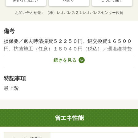
をもっと見たい
を聞く
について聞く
お問い合わせ先
（株）レオパレス２１レオパレスセンター佐賀
備考
損保要／退去時清掃費５２２５０円、鍵交換費１６５００
円、抗菌施工（任意）１８０４０円（税込）／環境維持費
５５０円／月、更新手数料１６５００円／２年（税込）／
続きを見る
保証会社利用必：保証料：８５７９０円（契約内容により
１００～１２０％で変動有）※記載金額は１２０％の場合
特記事項
／仲介手数料不要／バストイレ別／エアコン／室内洗濯置
／温水洗浄便座／宅配ボックス／ＣＡＴＶ／光ファイバー
最上階
／最上階／防犯カメラ／電気コンロ／仲介手数料不要／家
電付／家具付／駅徒歩１０分以内／マルキョウ（スーパ
ー）まで１１３９ｍ／ファミリーマート（コンビニ）まで
省エネ性能
１８１ｍ／ローソン（コンビニ）まで５３２ｍ／ドラッグ
ストアモリ（ドラッグストア）まで７８１ｍ/賃貸戸数:10
戸