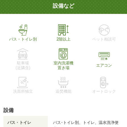
設備など
バス・トイレ別
2階以上
ペット相談可
駐車場
室内洗濯機
エアコン
(近隣含)
置き場
洗面所独立
追焚機能
オートロック
設備
バス・トイレ
バス･トイレ別、トイレ、温水洗浄便