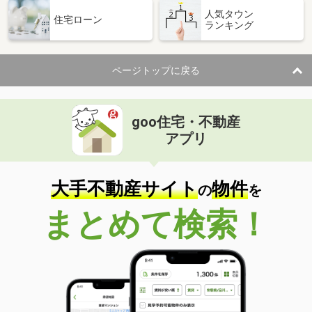
人気タウン
住宅ローン
ランキング
ページトップに戻る
goo住宅・不動産
アプリ
大手不動産サイト
物件
の
を
まとめて検索！