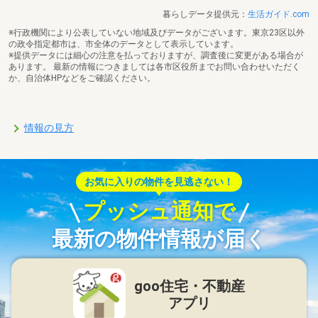
暮らしデータ提供元：
生活ガイド.com
※行政機関により公表していない地域及びデータがございます。東京23区以外
の政令指定都市は、市全体のデータとして表示しています。
※提供データには細心の注意を払っておりますが、調査後に変更がある場合が
あります。 最新の情報につきましては各市区役所までお問い合わせいただく
か、自治体HPなどをご確認ください。
情報の見方
お気に入りの物件を見逃さない！
プッシュ通知で
最新の物件情報が届く
goo住宅・不動産
アプリ