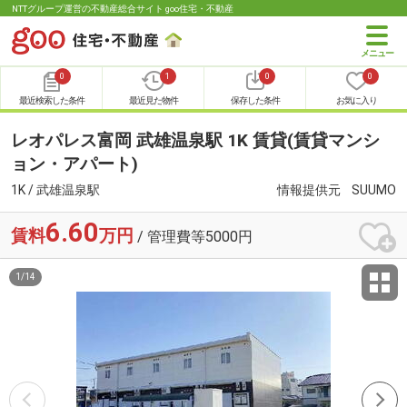
NTTグループ運営の不動産総合サイト goo住宅・不動産
0
1
0
0
最近検索した条件
最近見た物件
保存した条件
お気に入り
レオパレス富岡 武雄温泉駅 1K 賃貸(賃貸マンシ
ョン・アパート)
1K / 武雄温泉駅
情報提供元
SUUMO
6.60
賃料
万円
/ 管理費等5000円
1
/
14