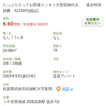
たっぷり入ってお部屋スッキリ大型収納付き。 退去時清
掃費：52250円(税込)
賃料
初期費用
6.60
を知りたい
/ 管理費等 5000円
万円
敷 / 礼
保証金
なし / 1ヶ月
なし
専有面積
間取り
2
1K
26.08m
所在階 / 階数
方位
2階 / 2階建
築年数
物件タイプ
2003年9月(築23年)
賃貸アパート
住所
佐賀県武雄市武雄町大字富岡
地図
交通
ＪＲ佐世保線 武雄温泉駅 徒歩7分