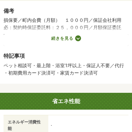
備考
損保要／町内会費（月額） １０００円／保証会社利用
必：契約時保証委託料：２５，０００円／月額保証委託
料：賃料総額の２．５％／ペット相談／退去時クリーニン
続きを見る
グ費用￥９００００が契約時必要。駐車場貸主インボイス
登録なし／更新事務手数料２２０００円／ｒｕｕｍサポー
特記事項
ト費用（月額）１９８０円／鍵セット費３３００円／バス
トイレ別／バルコニー／エアコン／クロゼット／フローリ
ペット相談可・最上階・浴室1坪以上・保証人不要／代行
ング／シャワー付洗面台／ＴＶインターホン／浴室乾燥機
・初期費用カード決済可・家賃カード決済可
／室内洗濯置／シューズボックス／システムキッチン／追
焚機能浴室／温水洗浄便座／洗面所独立／洗面化粧台／駐
輪場／宅配ボックス／ＣＡＴＶ／対面式キッチン／防犯カ
省エネ性能
メラ／ペット相談／ＩＨクッキングヒーター／照明付／グ
リル付／ウォークインクロゼット／保証人不要／エアコン
２台／ＣＳ／ネット使用料不要／浄水器／２４時間換気シ
エネルギー消費性
ステム／複層ガラス／人感照明センサー／浴室１坪以上／
-
能
セキュリティ会社加入済／プロパンガス／室内物干機／Ｂ