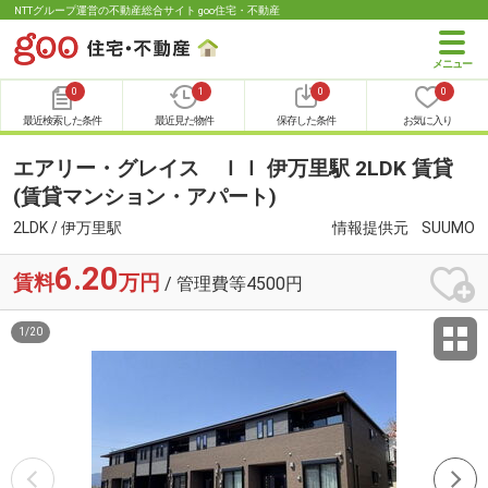
NTTグループ運営の不動産総合サイト goo住宅・不動産
0
1
0
0
最近検索した条件
最近見た物件
保存した条件
お気に入り
エアリー・グレイス ＩＩ 伊万里駅 2LDK 賃貸
(賃貸マンション・アパート)
2LDK / 伊万里駅
情報提供元
SUUMO
6.20
賃料
万円
/ 管理費等4500円
1
/
20