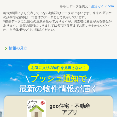
暮らしデータ提供元：
生活ガイド.com
※行政機関により公表していない地域及びデータがございます。東京23区以外
の政令指定都市は、市全体のデータとして表示しています。
※提供データには細心の注意を払っておりますが、調査後に変更がある場合が
あります。 最新の情報につきましては各市区役所までお問い合わせいただく
か、自治体HPなどをご確認ください。
情報の見方
お気に入りの物件を見逃さない！
プッシュ通知で
最新の物件情報が届く
goo住宅・不動産
アプリ