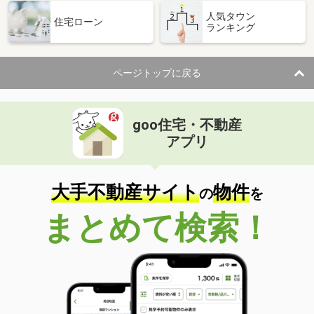
人気タウン
住宅ローン
ランキング
ページトップに戻る
goo住宅・不動産
アプリ
大手不動産サイト
物件
の
を
まとめて検索！