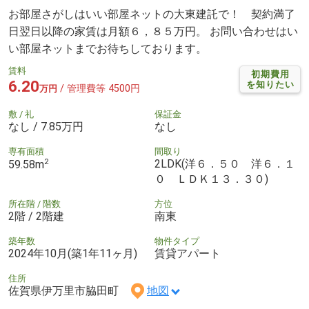
お部屋さがしはいい部屋ネットの大東建託で！ 契約満了
日翌日以降の家賃は月額６，８５万円。 お問い合わせはい
い部屋ネットまでお待ちしております。
賃料
初期費用
6.20
を知りたい
/ 管理費等 4500円
万円
敷 / 礼
保証金
なし / 7.85万円
なし
専有面積
間取り
2
2LDK(洋６．５０ 洋６．１
59.58m
０ ＬＤＫ１３．３０)
所在階 / 階数
方位
2階 / 2階建
南東
築年数
物件タイプ
2024年10月(築1年11ヶ月)
賃貸アパート
住所
佐賀県伊万里市脇田町
地図