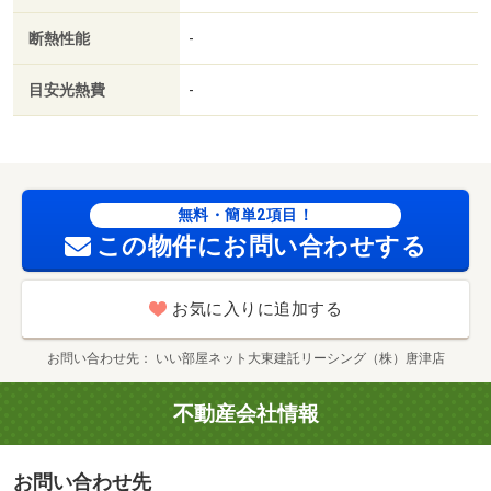
Ｓ／ＩＴ重説 対応物件／ＬＧＢＴフレンドリー／初期費
断熱性能
-
用カード決済可／家賃カード決済可／まつばや 脇田店
（スーパー）まで７００ｍ／セブン－イレブン伊万里松島
目安光熱費
-
町店（コンビニ）まで１０００ｍ／啓成郵便局（郵便局）
まで８５０ｍ／伊万里市立伊万里小学校（小学校）まで１
２００ｍ／コメリパワー伊万里店（ホームセンター）まで
１６００ｍ／伊万里駅（その他）まで１９００ｍ
無料・簡単2項目！
この物件にお問い合わせする
お気に入りに追加する
お問い合わせ先
いい部屋ネット大東建託リーシング（株）唐津店
不動産会社情報
お問い合わせ先