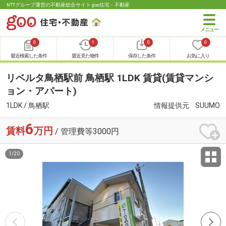
NTTグループ運営の不動産総合サイト goo住宅・不動産
0
1
0
0
最近検索した条件
最近見た物件
保存した条件
お気に入り
リベルタ鳥栖駅前 鳥栖駅 1LDK 賃貸(賃貸マンシ
ョン・アパート)
1LDK / 鳥栖駅
情報提供元
SUUMO
6
賃料
万円
/ 管理費等3000円
1
/
20