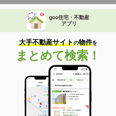
goo住宅・不動産
アプリ
大手不動産サイト
物件
の
を
まとめて検索！