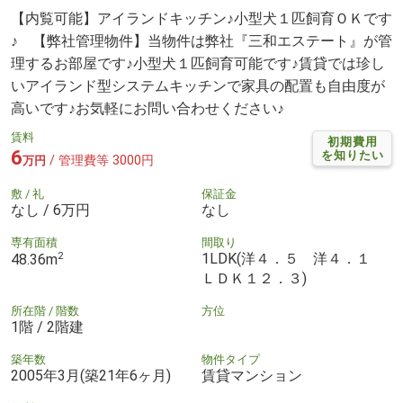
【内覧可能】アイランドキッチン♪小型犬１匹飼育ＯＫです
♪ 【弊社管理物件】当物件は弊社『三和エステート』が管
理するお部屋です♪小型犬１匹飼育可能です♪賃貸では珍し
いアイランド型システムキッチンで家具の配置も自由度が
高いです♪お気軽にお問い合わせください♪
賃料
初期費用
6
を知りたい
/ 管理費等 3000円
万円
敷 / 礼
保証金
なし / 6万円
なし
専有面積
間取り
2
1LDK(洋４．５ 洋４．１
48.36m
ＬＤＫ１２．３)
所在階 / 階数
方位
1階 / 2階建
築年数
物件タイプ
2005年3月(築21年6ヶ月)
賃貸マンション