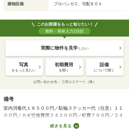
建物設備
プロパンガス、宅配ＢＯＸ
このお部屋をもっと知りたい！
無料・簡単入力2項目
実際に物件を見学
したい
写真
初期費用
設備
をもっと見たい
を聞く
について聞く
お問い合わせ先
三和エステート（株）
備考
室内消毒代１６５００円／駐輪ステッカー代（任意）１１
００円／カギ交換費用２４２００円／町費７００円／２４
Ｈコールセンター対応費５００円／室内清掃費用６６００
続きを見る