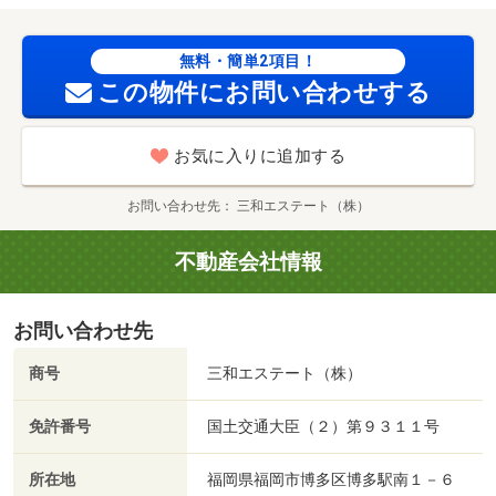
ｍ／ニトリフレスポ鳥栖店（ホームセンター）まで４１９
ｍ／スターバックスコーヒーＴＳＵＴＡＹＡ鳥栖店（飲食
店）まで６４８ｍ／鳥栖西町郵便局（郵便局）まで８７０
無料・簡単2項目！
ｍ/賃貸戸数:8戸
この物件にお問い合わせする
お気に入りに追加する
お問い合わせ先
三和エステート（株）
不動産会社情報
お問い合わせ先
商号
三和エステート（株）
免許番号
国土交通大臣（２）第９３１１号
所在地
福岡県福岡市博多区博多駅南１－６