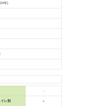
24年)
日
-
トイレ別
○