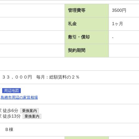
管理費等
3500円
礼金
1ヶ月
敷引・償却
-
契約期間
：３３，０００円 毎月：総額賃料の２％
町
周辺地図
鳥栖市周辺の家賃相場
 徒歩6分
乗換案内
 徒歩13分
乗換案内
栖 Ｂ棟