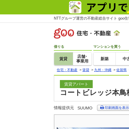
NTTグループ運営の不動産総合サイト goo
借りる
マンションを買う
店舗･
賃貸
新築
中
事業用
住宅・不動産
>
賃貸
>
九州・沖縄
>
佐賀県
賃貸アパート
コートビレッジ本鳥栖
情報提供元
SUUMO
印刷画面を表示