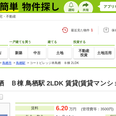
住宅・不動産
1
最近見た物件
保
一戸建てを買う
建てる
投資する
不動産
古
新築
中古
土地
土地活用
投資
>
鳥栖市
>
鳥栖駅
>
コートビレッジ本鳥栖 Ｂ棟 2LDK
 Ｂ棟 鳥栖駅 2LDK 賃貸(賃貸マン
6.20
賃料
万円 (管理費等：3500円)