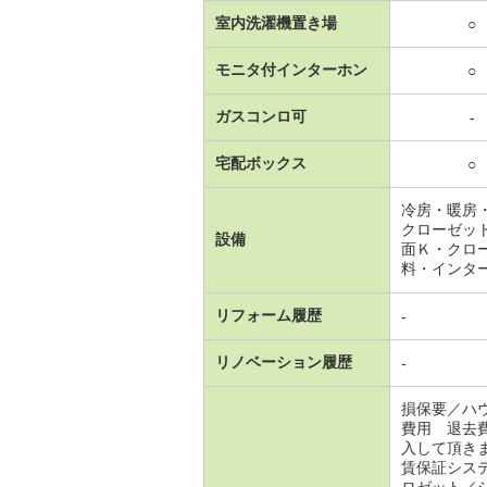
室内洗濯機置き場
○
モニタ付インターホン
○
ガスコンロ可
-
宅配ボックス
○
冷房・暖房
クローゼッ
設備
面Ｋ・クロ
料・インタ
リフォーム履歴
-
リノベーション履歴
-
損保要／ハ
費用 退去
入して頂き
賃保証シス