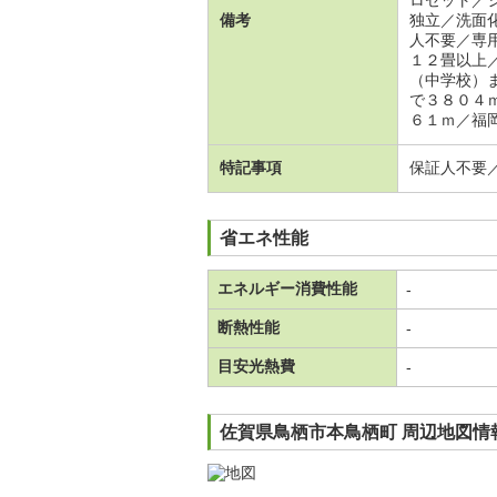
ロゼット／
備考
独立／洗面
人不要／専
１２畳以上
（中学校）
で３８０４
６１ｍ／福
特記事項
保証人不要
省エネ性能
エネルギー消費性能
-
断熱性能
-
目安光熱費
-
佐賀県鳥栖市本鳥栖町 周辺地図情