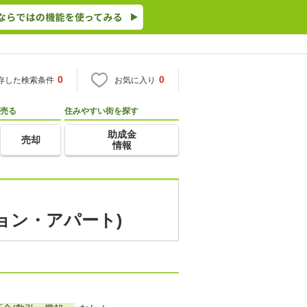
0
0
存した検索条件
お気に入り
売る
住みやすい街を探す
助成金
売却
情報
ション・アパート)