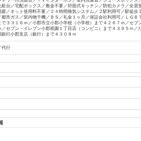
シャワー付洗面台／ＴＶインターホン／室内洗濯置／シューズボックス
化粧台／宅配ボックス／敷金不要／対面式キッチン／防犯カメラ／全居
用庭／ネット使用料不要／２４時間換気システム／２駅利用可／駅徒歩
／都市ガス／室内物干機／ＢＳ／礼金１ヶ月／保証会社利用可／ＬＧＢ
まで３３１６ｍ／小郡市立小郡小学校（小学校）まで４２６７ｍ／セブ
ｍ／セブン－イレブン小郡祇園１丁目店（コンビニ）まで４３９５ｍ／
岡銀行小郡支店（銀行）まで４３０８ｍ
／代行
報