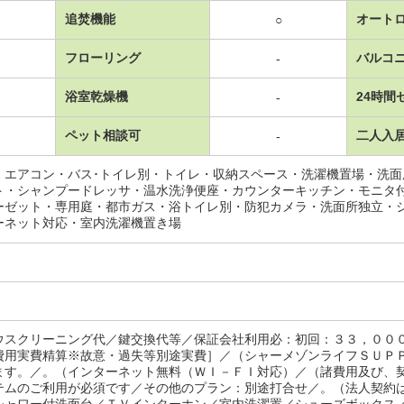
追焚機能
オート
○
フローリング
バルコ
-
浴室乾燥機
24時間
-
ペット相談可
二人入
-
・エアコン・バス･トイレ別・トイレ・収納スペース・洗濯機置場・洗
ト・シャンプードレッサ・温水洗浄便座・カウンターキッチン・モニタ
ーゼット・専用庭・都市ガス・浴トイレ別・防犯カメラ・洗面所独立・
ーネット対応・室内洗濯機置き場
ウスクリーニング代／鍵交換代等／保証会社利用必：初回：３３，００
費用実費精算※故意・過失等別途実費］／（シャーメゾンライフＳＵＰ
ます。／。（インターネット無料（ＷＩ－ＦＩ対応）／（諸費用及び、
テムのご利用が必須です／その他のプラン：別途打合せ／。（法人契約