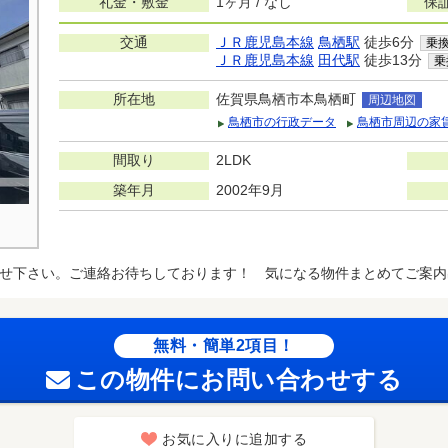
礼金・敷金
1ヶ月 / なし
保
交通
ＪＲ鹿児島本線
鳥栖駅
徒歩6分
乗
ＪＲ鹿児島本線
田代駅
徒歩13分
乗
所在地
佐賀県鳥栖市本鳥栖町
周辺地図
鳥栖市の行政データ
鳥栖市周辺の家
間取り
2LDK
築年月
2002年9月
せ下さい。ご連絡お待ちしております！ 気になる物件まとめてご案内
無料・簡単2項目！
この物件にお問い合わせする
お気に入りに追加する