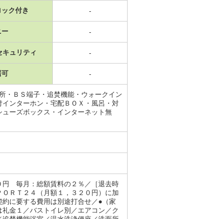
ロック付き
-
ニー
-
セキュリティ
-
居可
-
面所・ＢＳ端子・追焚機能・ウォークイン
付インターホン・宅配ＢＯＸ・風呂・対
シューズボックス・インターネット無
０円 毎月：総額賃料の２％／［退去時
ＰＯＲＴ２４（月額１，３２０円）に加
契約に要する費用は別途打合せ／●（家
は礼金１／バストイレ別／エアコン／ク