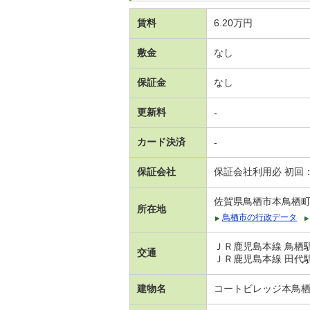
賃料
6.20万円
敷金
なし
保証金
なし
更新料
-
カード決済
-
保証会社
保証会社利用必 初回
佐賀県鳥栖市本鳥栖
所在地
鳥栖市の行政データ
ＪＲ鹿児島本線 鳥栖駅
交通
ＪＲ鹿児島本線 田代駅
建物名
コートビレッジ本鳥