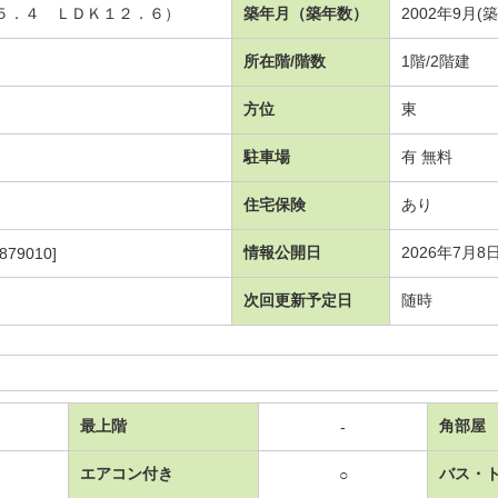
洋５．４ ＬＤＫ１２．６）
築年月（築年数）
2002年9月(築
所在階/階数
1階/2階建
方位
東
駐車場
有 無料
住宅保険
あり
情報公開日
2026年7月8
879010]
次回更新予定日
随時
最上階
角部屋
-
エアコン付き
バス・
○