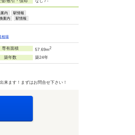
証金/敷引・償却
なし / -
換案内
駅情報
換案内
駅情報
賃相場
専有面積
2
57.69m
築年数
築24年
出来ます！まずはお問合せ下さい！