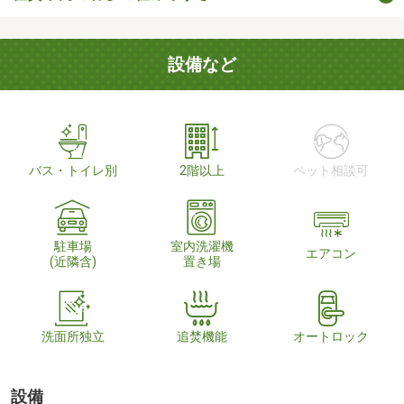
設備など
バス・トイレ別
2階以上
ペット相談可
駐車場
室内洗濯機
エアコン
(近隣含)
置き場
洗面所独立
追焚機能
オートロック
設備