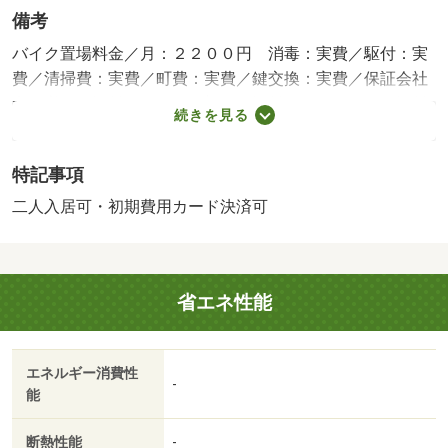
備考
バイク置場料金／月：２２００円 消毒：実費／駆付：実
費／清掃費：実費／町費：実費／鍵交換：実費／保証会社
利用必：保証料について：初回保証料４０％ 月額保証料
続きを見る
１％／仲介手数料１ヶ月／二人入居可／バストイレ別／エ
アコン／クロゼット／フローリング／シャワー付洗面台／
特記事項
ＴＶインターホン／浴室乾燥機／オートロック／室内洗濯
置／システムキッチン／南向き／追焚機能浴室／温水洗浄
二人入居可・初期費用カード決済可
便座／脱衣所／洗面所独立／２口コンロ／駐輪場／宅配ボ
ックス／敷金不要／３口以上コンロ／対面式キッチン／防
犯カメラ／二人入居相談／バイク置場／全居室フローリン
省エネ性能
グ／ネット使用料不要／食器洗乾燥機／築２年以内／未入
居／３駅以上利用可／駅徒歩１０分以内／高層階／都市ガ
ス／洗面所にドア／年内入居可／年度内入居可／ＩＴ重
エネルギー消費性
説 対応物件／ＬＧＢＴフレンドリー／初期費用カード決
-
能
済可／セブンイレブン佐賀駅前中央２丁目店（コンビニ）
まで４００ｍ／Ａ－プライス 佐賀店（スーパー）まで５
断熱性能
-