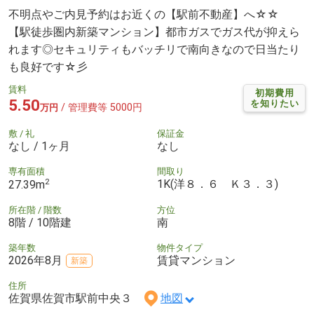
不明点やご内見予約はお近くの【駅前不動産】へ☆☆
【駅徒歩圏内新築マンション】都市ガスでガス代が抑えら
れます◎セキュリティもバッチリで南向きなので日当たり
も良好です☆彡
賃料
初期費用
5.50
を知りたい
/ 管理費等 5000円
万円
敷 / 礼
保証金
なし / 1ヶ月
なし
専有面積
間取り
2
1K(洋８．６ Ｋ３．３)
27.39m
所在階 / 階数
方位
8階 / 10階建
南
築年数
物件タイプ
2026年8月
賃貸マンション
新築
住所
佐賀県佐賀市駅前中央３
地図