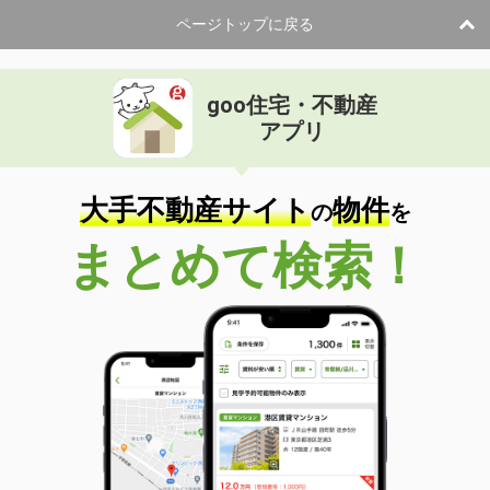
ページトップに戻る
goo住宅・不動産
アプリ
大手不動産サイト
物件
の
を
まとめて検索！