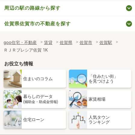
周辺の駅の路線から探す
佐賀県佐賀市の不動産を探す
goo住宅・不動産
賃貸
佐賀県
佐賀市
佐賀駅
ＲＪＲプレシア佐賀 1K
お役立ち情報
「住みたい街」
住まいのコラム
を見つけよう
暮らしのデータ
家賃相場
(補助金・助成金情報)
人気タウン
住宅ローン
ランキング