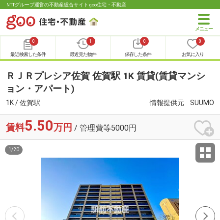
NTTグループ運営の不動産総合サイト goo住宅・不動産
0
1
0
0
最近検索した条件
最近見た物件
保存した条件
お気に入り
ＲＪＲプレシア佐賀 佐賀駅 1K 賃貸(賃貸マンシ
ョン・アパート)
1K / 佐賀駅
情報提供元
SUUMO
5.50
賃料
万円
/ 管理費等5000円
1
/
20