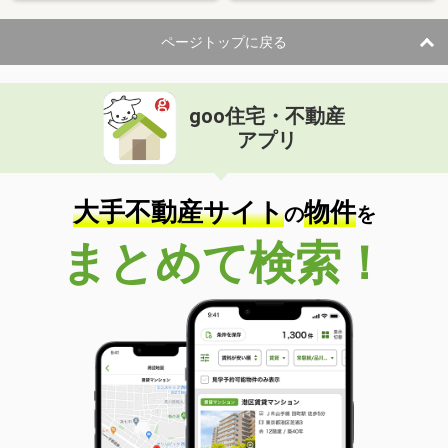
ページトップに戻る
goo住宅・不動産
アプリ
大手不動産サイト
物件
の
を
まとめて検索！