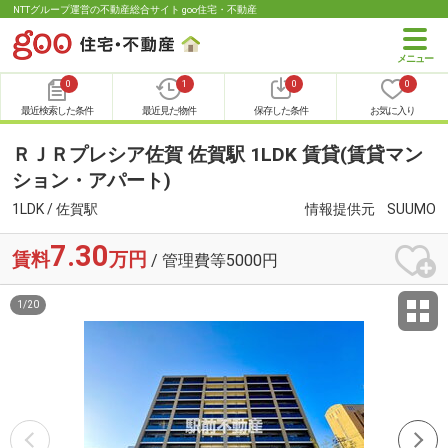
NTTグループ運営の不動産総合サイト goo住宅・不動産
0
1
0
0
最近検索した条件
最近見た物件
保存した条件
お気に入り
ＲＪＲプレシア佐賀 佐賀駅 1LDK 賃貸(賃貸マン
ション・アパート)
1LDK / 佐賀駅
情報提供元
SUUMO
7.30
賃料
万円
/ 管理費等5000円
1
/
20