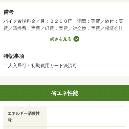
備考
バイク置場料金／月：２２００円 消毒：実費／駆付：実
費／清掃費：実費／町費：実費／鍵交換：実費／保証会社
利用必：保証料について：初回保証料４０％ 月額保証料
続きを見る
１％／仲介手数料１ヶ月／二人入居可／バストイレ別／エ
アコン／クロゼット／フローリング／シャワー付洗面台／
特記事項
ＴＶインターホン／浴室乾燥機／オートロック／室内洗濯
置／システムキッチン／南向き／追焚機能浴室／温水洗浄
二人入居可・初期費用カード決済可
便座／脱衣所／洗面所独立／２口コンロ／駐輪場／宅配ボ
ックス／敷金不要／３口以上コンロ／対面式キッチン／防
犯カメラ／二人入居相談／バイク置場／全居室フローリン
省エネ性能
グ／ネット使用料不要／食器洗乾燥機／築２年以内／未入
居／３駅以上利用可／駅徒歩１０分以内／都市ガス／洗面
所にドア／年内入居可／年度内入居可／ＩＴ重説 対応物
エネルギー消費性
件／ＬＧＢＴフレンドリー／初期費用カード決済可／セブ
-
能
ンイレブン佐賀駅前中央２丁目店（コンビニ）まで４００