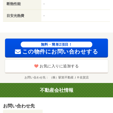
ｍ／Ａ－プライス 佐賀店（スーパー）まで５００ｍ／循
断熱性能
-
誘小学校（小学校）まで１３００ｍ／津田クリニック（病
院）まで５００ｍ／神野こども園（幼稚園・保育園）まで
目安光熱費
-
２００ｍ／成穎中学校（その他）まで３００ｍ/賃貸戸
数:87戸
無料・簡単2項目！
この物件にお問い合わせする
お気に入りに追加する
お問い合わせ先
（株）駅前不動産ＪＲ佐賀店
不動産会社情報
お問い合わせ先