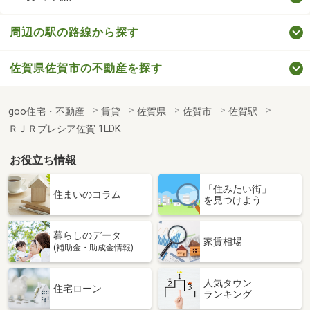
周辺の駅の路線から探す
佐賀県佐賀市の不動産を探す
goo住宅・不動産
賃貸
佐賀県
佐賀市
佐賀駅
ＲＪＲプレシア佐賀 1LDK
お役立ち情報
「住みたい街」
住まいのコラム
を見つけよう
暮らしのデータ
家賃相場
(補助金・助成金情報)
人気タウン
住宅ローン
ランキング