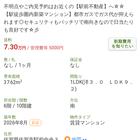
不明点やご内見予約はお近くの【駅前不動産】へ☆☆
【駅徒歩圏内新築マンション】都市ガスでガス代が抑えら
れます◎セキュリティもバッチリで南向きなので日当たり
も良好です☆彡
賃料
初期費用
7.30
を知りたい
/ 管理費等 5000円
万円
敷 / 礼
保証金
なし / 1ヶ月
なし
専有面積
間取り
2
1LDK(洋３．０ ＬＤＫ９．
37.62m
２)
所在階 / 階数
方位
6階 / 10階建
南
築年数
物件タイプ
2026年8月
賃貸マンション
新築
住所
佐賀県佐賀市駅前中央３
地図