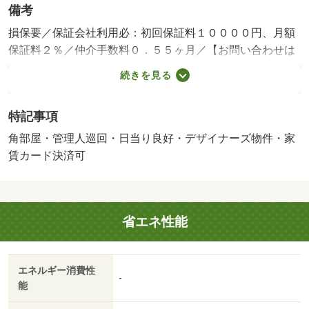
備考
損保要／保証会社利用必：初回保証料１００００円、月額
保証料２％／仲介手数料０．５５ヶ月／【お問い合わせは
メールよりもお電話のほうが迅速にご対応可能です→ＴＥ
続きを見る
Ｌ：０９３－８７３－７００１】【ご来店不要なオンライ
ン内見も対応可能ですのでお気軽にご相談ください！】北
特記事項
九州市内の賃貸物件はエイブル戸畑駅前店にお任せくださ
い！県外からの転勤でのお部屋探しから、住替・独立・同
角部屋・管理人巡回・日当り良好・デザイナーズ物件・家
棲・結婚、就職・進学に伴う新居探し、また、法人契約も
賃カード決済可
お気軽に相談ください！ ◆他社様の掲載物件を合わせ
て紹介も可能です♪／バストイレ別／バルコニー／エアコン
／フローリング／シャワー付洗面台／ＴＶインターホン／
省エネ性能
浴室乾燥機／オートロック／室内洗濯置／陽当り良好／シ
ューズボックス／システムキッチン／南向き／角住戸／温
水洗浄便座／脱衣所／エレベーター／洗面所独立／駐輪場
エネルギー消費性
／宅配ボックス／防犯カメラ／ウォークインクロゼット／
-
能
デザイナーズ／仲手０．５５ヶ月／ネット使用料不要／眺
望良好／敷地内ごみ置き場／築５年以内／当社管理物件／