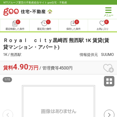
NTTグループ運営の不動産総合サイト goo住宅・不動産
0
1
0
0
最近検索した条件
最近見た物件
保存した条件
お気に入り
Ｒｏｙａｌ ｃｉｔｙ黒崎西 熊西駅 1K 賃貸(賃
貸マンション・アパート)
1K / 熊西駅
情報提供元
SUUMO
4.90
賃料
万円
/ 管理費等4500円
1
/
15