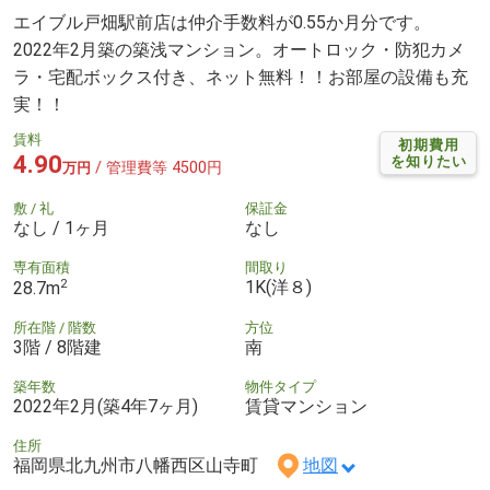
エイブル戸畑駅前店は仲介手数料が0.55か月分です。
2022年2月築の築浅マンション。オートロック・防犯カメ
ラ・宅配ボックス付き、ネット無料！！お部屋の設備も充
実！！
賃料
初期費用
4.90
を知りたい
/ 管理費等 4500円
万円
敷 / 礼
保証金
なし / 1ヶ月
なし
専有面積
間取り
2
1K(洋８)
28.7m
所在階 / 階数
方位
3階 / 8階建
南
築年数
物件タイプ
2022年2月(築4年7ヶ月)
賃貸マンション
住所
福岡県北九州市八幡西区山寺町
地図