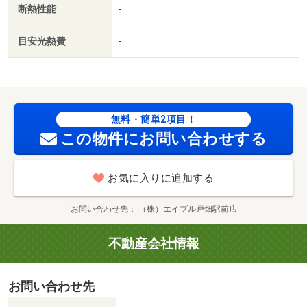
断熱性能
-
プロパンガス／礼金１ヶ月／ＩＴ重説 対応物件／家賃カ
ード決済可／通風良好／巡回管理／イオンタウン黒崎（シ
目安光熱費
-
ョッピングセンター）まで４５１ｍ／マックスバリュ黒崎
店（スーパー）まで４５６ｍ／ハローデイ黒崎店（スーパ
ー）まで６８８ｍ／ローソン八幡筒井町店（コンビニ）ま
で３２１ｍ／サンキュードラッグ筒井町店（ドラッグスト
ア）まで２３７ｍ／エディオン八幡黒崎店（ホームセンタ
無料・簡単2項目！
ー）まで９０３ｍ
この物件にお問い合わせする
お気に入りに追加する
お問い合わせ先
（株）エイブル戸畑駅前店
不動産会社情報
お問い合わせ先