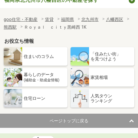
福岡県北九州市八幡西区の不動産を探す
goo住宅・不動産
賃貸
福岡県
北九州市
八幡西区
熊西駅
Ｒｏｙａｌ ｃｉｔｙ黒崎西 1K
お役立ち情報
「住みたい街」
住まいのコラム
を見つけよう
暮らしのデータ
家賃相場
(補助金・助成金情報)
人気タウン
住宅ローン
ランキング
ページトップに戻る