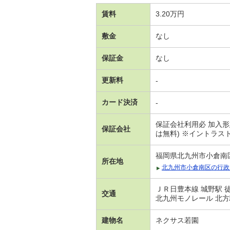
賃料
3.20万円
敷金
なし
保証金
なし
更新料
-
カード決済
-
保証会社利用必 加入形
保証会社
は無料) ※イントラス
福岡県北九州市小倉南
所在地
北九州市小倉南区の行政
ＪＲ日豊本線 城野駅 徒
交通
北九州モノレール 北方
建物名
ネクサス若園