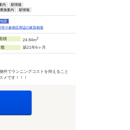
案内
駅情報
乗換案内
駅情報
地図
州市小倉南区周辺の家賃相場
面積
2
24.84m
年数
築21年6ヶ月
都市ガス物件でランニングコストを抑えること
スメです！！！