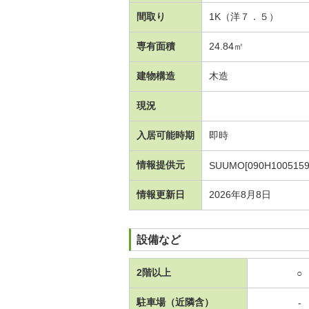
間取り
1K（洋７．５）
専有面積
24.84㎡
建物構造
木造
現況
入居可能時期
即時
情報提供元
SUUMO[090H1005159
情報更新日
2026年8月8日
設備など
2階以上
○
駐車場（近隣含）
-