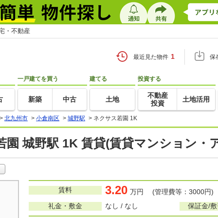
住宅・不動産
1
最近見た物件
保
一戸建てを買う
建てる
投資する
不動産
古
新築
中古
土地
土地活用
投資
>
北九州市
>
小倉南区
>
城野駅
>
ネクサス若園 1K
園 城野駅 1K 賃貸(賃貸マンション・
3.20
賃料
万円 (管理費等：3000円)
礼金・敷金
なし / なし
保証金/