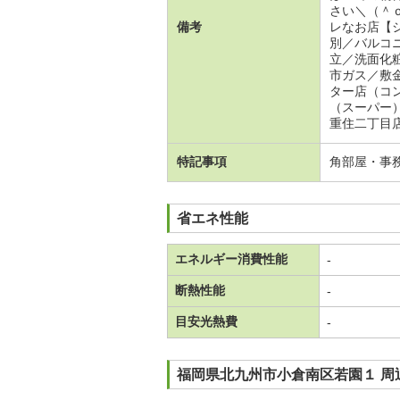
さい＼（＾
備考
レなお店【
別／バルコ
立／洗面化
市ガス／敷
ター店（コ
（スーパー
重住二丁目
特記事項
角部屋・事
省エネ性能
エネルギー消費性能
-
断熱性能
-
目安光熱費
-
福岡県北九州市小倉南区若園１ 周