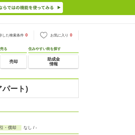
0
0
存した検索条件
お気に入り
売る
住みやすい街を探す
助成金
売却
情報
アパート)
敷引・償却
なし / -