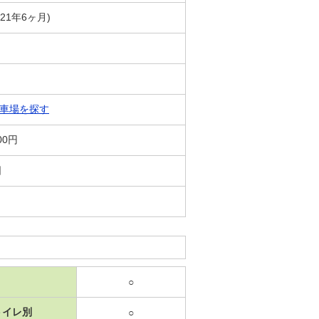
築21年6ヶ月)
車場を探す
00円
日
○
トイレ別
○