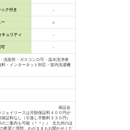
ロック付き
-
ニー
○
セキュリティ
-
居可
-
場・洗面所・ガスコンロ可・温水洗浄便
無料・インターネット対応・室内洗濯機
形態：必加入 保証会
月額保証料４００円が
額保証料なし（引落し手数料３３０円）
等のご案内も可能（＾＾）♪ 北九州のほ
様の希望と理想、わがままもお聞かせくだ