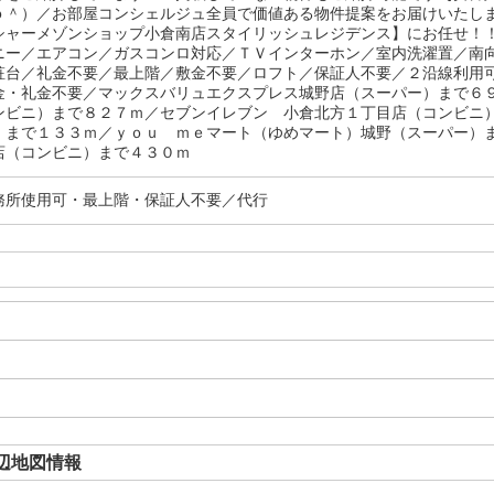
ｏ＾）／お部屋コンシェルジュ全員で価値ある物件提案をお届けいたし
シャーメゾンショップ小倉南店スタイリッシュレジデンス】にお任せ！
ニー／エアコン／ガスコンロ対応／ＴＶインターホン／室内洗濯置／南
粧台／礼金不要／最上階／敷金不要／ロフト／保証人不要／２沿線利用
金・礼金不要／マックスバリュエクスプレス城野店（スーパー）まで６
ンビニ）まで８２７ｍ／セブンイレブン 小倉北方１丁目店（コンビニ
）まで１３３ｍ／ｙｏｕ ｍｅマート（ゆめマート）城野（スーパー）
店（コンビニ）まで４３０ｍ
務所使用可・最上階・保証人不要／代行
辺地図情報