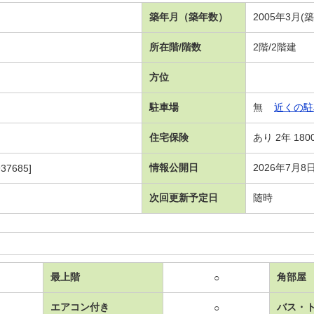
築年月（築年数）
2005年3月(
所在階/階数
2階/2階建
方位
駐車場
無
近くの駐
住宅保険
あり 2年 180
情報公開日
2026年7月8
37685]
次回更新予定日
随時
最上階
角部屋
○
エアコン付き
バス・
○