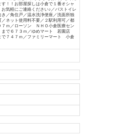
ます！！お部屋探しは小倉で１番オシャ
！お気軽にご連絡ください♪／バストイレ
向き／角住戸／温水洗浄便座／洗面所独
可／ネット使用料不要／２駅利用可／都
９７ｍ／ローソン ＮＨＯ小倉医療セン
）まで６７３ｍ／ゆめマート 若園店
まで７４７ｍ／ファミリーマート 小倉