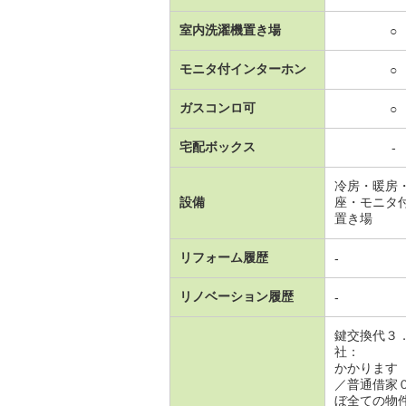
室内洗濯機置き場
○
モニタ付インターホン
○
ガスコンロ可
○
宅配ボックス
-
冷房・暖房
設備
座・モニタ
置き場
リフォーム履歴
-
リノベーション履歴
-
鍵交換
社： 
かかります
／普通借家
ぼ全ての物