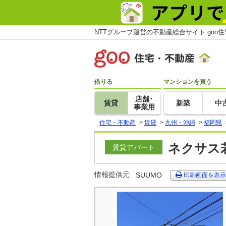
NTTグループ運営の不動産総合サイト goo
借りる
マンションを買う
店舗･
賃貸
新築
中
事業用
住宅・不動産
>
賃貸
>
九州・沖縄
>
福岡県
ネクサス若
賃貸アパート
情報提供元
SUUMO
印刷画面を表示