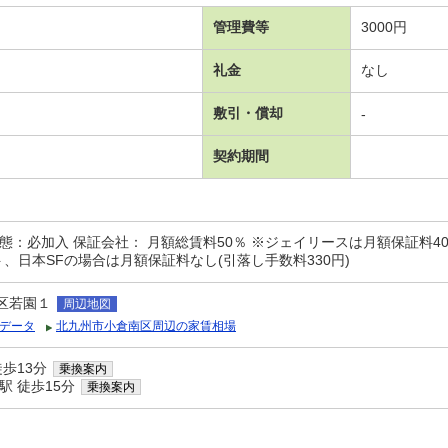
管理費等
3000円
礼金
なし
敷引・償却
-
契約期間
態：必加入 保証会社： 月額総賃料50％ ※ジェイリースは月額保証料4
ト、日本SFの場合は月額保証料なし(引落し手数料330円)
区若園１
周辺地図
データ
北九州市小倉南区周辺の家賃相場
歩13分
乗換案内
駅 徒歩15分
乗換案内