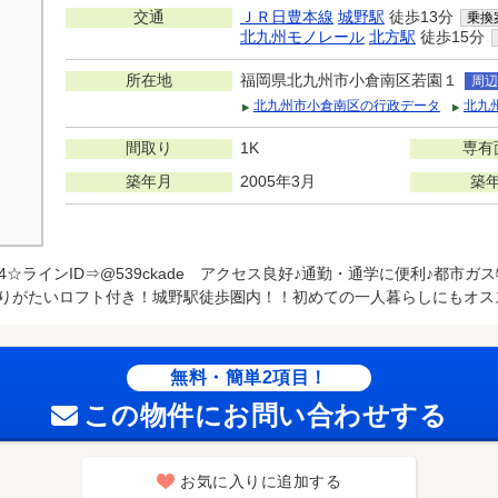
交通
ＪＲ日豊本線
城野駅
徒歩13分
乗換
北九州モノレール
北方駅
徒歩15分
所在地
福岡県北九州市小倉南区若園１
周辺
北九州市小倉南区の行政データ
北九
間取り
1K
専有
築年月
2005年3月
築
-3224☆ラインID⇒@539ckade アクセス良好♪通勤・通学に便利♪
ありがたいロフト付き！城野駅徒歩圏内！！初めての一人暮らしにもオス
無料・簡単2項目！
この物件にお問い合わせする
お気に入りに追加する