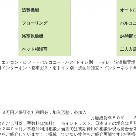
追焚機能
オート
-
フローリング
バルコ
-
浴室乾燥機
24時間
-
ペット相談可
二人入
-
・エアコン・ロフト・バルコニー・バス･トイレ別・トイレ・洗濯機置
付インターホン・都市ガス・浴トイレ別・洗面所独立・インターネット
代３．３万円／保証会社利用必：加入
月額総賃料５０％ ※ジェイリースは
（ただし引落し手数料は無料） ※イントラスト、日本ＳＦの場合は月
０２年０ヶ月／事務所利用相談／当店では初期費用の相談や現地待合せ
件をご紹介しています！！掲載していない物件もご紹介可能です♪お客