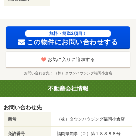
グセンター）まで８１０ｍ／業務スーパー 三萩野店（ス
ーパー）まで６００ｍ／スーパーセンタートライアル東篠
崎店（スーパー）まで９１０ｍ／セブン－イレブン 小倉
片野３丁目店（コンビニ）まで３８０ｍ／ツルハドラッ
グ 小倉片野店（ドラッグストア）まで２５０ｍ／ドラッ
無料・簡単2項目！
グストアコスモス 白銀店（ドラッグストア）まで６４０
この物件にお問い合わせする
ｍ/賃貸戸数:60戸
お気に入りに追加する
お問い合わせ先
（株）タウンハウジング福岡小倉店
不動産会社情報
お問い合わせ先
商号
（株）タウンハウジング福岡小倉店
免許番号
福岡県知事（２）第１８８８８号