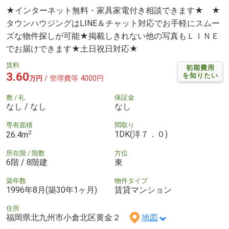
★インターネット無料・家具家電付き相談できます★ ★
タウンハウジングはLINE＆チャット対応でお手軽にスムー
ズな物件探しが可能★掲載しきれない他の写真もＬＩＮＥ
でお届けできます★土日祝日対応★
賃料
初期費用
3.60
を知りたい
/ 管理費等 4000円
万円
敷 / 礼
保証金
なし / なし
なし
専有面積
間取り
2
1DK(洋７．０)
26.4m
所在階 / 階数
方位
6階 / 8階建
東
築年数
物件タイプ
1996年8月(築30年1ヶ月)
賃貸マンション
住所
福岡県北九州市小倉北区黄金２
地図