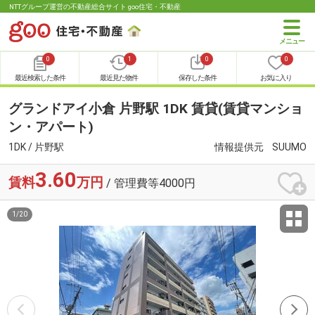
NTTグループ運営の不動産総合サイト goo住宅・不動産
0
1
0
0
最近検索した条件
最近見た物件
保存した条件
お気に入り
グランドアイ小倉 片野駅 1DK 賃貸(賃貸マンショ
ン・アパート)
1DK / 片野駅
情報提供元
SUUMO
3.60
賃料
万円
/ 管理費等4000円
1
/
20