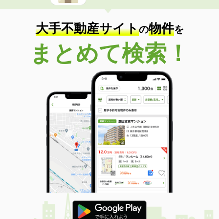
大手不動産サイト
物件
の
を
まとめて検索！