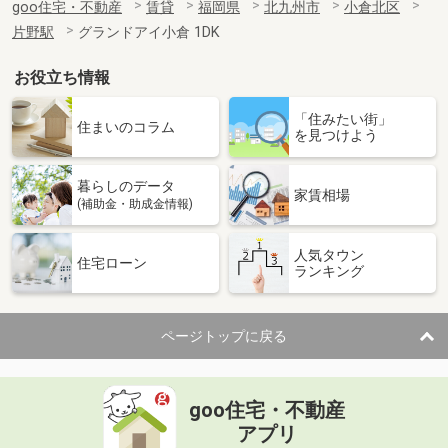
goo住宅・不動産
賃貸
福岡県
北九州市
小倉北区
片野駅
グランドアイ小倉 1DK
お役立ち情報
「住みたい街」
住まいのコラム
を見つけよう
暮らしのデータ
家賃相場
(補助金・助成金情報)
人気タウン
住宅ローン
ランキング
ページトップに戻る
goo住宅・不動産
アプリ