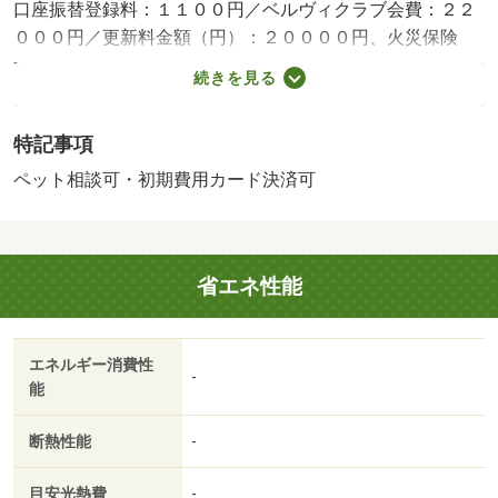
口座振替登録料：１１００円／ベルヴィクラブ会費：２２
０００円／更新料金額（円）：２００００円、火災保険
料：４５０円／月、口座振替料：３３０円／月／保証会社
続きを見る
利用必：必須 グリーン保証【月額総額５０％】連帯保証
人１名必須／普通借家０２年００ヶ月／ペット相談／★２
特記事項
０２５年１１月から福岡県内３店舗目としてオープンしま
した。全国で直営約１４０店舗あり地域に密着したお部屋
ペット相談可・初期費用カード決済可
探しをサポートしています。お部屋探しはグループ創業４
６年の実績と安心のタウンハウジングにお任せください。
年間には７万件以上の仲介実績を持つなど幅広い不動産ニ
省エネ性能
ーズに対応しています★／バストイレ別／エアコン／ガス
コンロ対応／クロゼット／フローリング／ＴＶインターホ
ン／オートロック／室内洗濯置／温水洗浄便座／エレベー
エネルギー消費性
ター／駐輪場／宅配ボックス／光ファイバー／礼金不要／
-
能
敷金不要／防犯カメラ／ペット相談／駅まで平坦／ネット
使用料不要／保証金不要／駅徒歩１０分以内／敷地内ごみ
断熱性能
-
置き場／プロパンガス／高速ネット対応／敷金・礼金不要
／初期費用カード決済可／ニトリ 小倉北店（ショッピン
目安光熱費
-