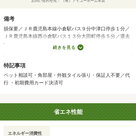
お問い合わせ先
（有）アイユーホーム本店
備考
損保要／ＪＲ鹿児島本線小倉駅バス９分中津口停歩１分／
ＪＲ鹿児島本線西小倉駅バス１３分大田町停歩５分／退去
時クリーニング費用 ４６２００円／鍵交換料 １６５０
続きを見る
０円／シャーメゾンライフＳＵＰＰＯＲＴ２４ １３２０
円／月、町費 ２００円／月／保証会社利用必：【らくら
特記事項
くパートナー】保証料は毎月月額賃料等の２％、初回手数
料３３，０００円／普通借家０２年／ペット相談／・全物
ペット相談可・角部屋・外観タイル張り・保証人不要／代
件初期費用のクレジットカード払いＯＫ。（初期費用分割
行 ・初期費用カード決済可
可）・他社様の掲載物件を合わせて紹介も可能。併せてご
相談ください。・お客様専用無料駐車場完備。・公共交通
機関をご利用して来られる方は、小倉駅など最寄り駅まで
省エネ性能
の送迎サービスを行っています。お気軽にお問い合わせく
ださい。・お困りごと、些細なことでも気になることは全
て解消いたしますのでお気軽にご相談ください。／バスト
エネルギー消費性
イレ別／バルコニー／エアコン／ガスコンロ対応／フロー