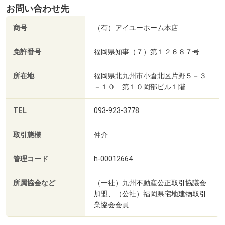
お問い合わせ先
センター）まで１００ｍ／☆三萩野公園（メディアドー
ム）（公園）まで７１０ｍ／☆北九州市立医療センター
商号
（有）アイユーホーム本店
（病院）まで１０４０ｍ／☆小倉駅前交番＆小倉行政サー
ビス（警察署・交番）まで１３５０ｍ/賃貸戸数:14戸
免許番号
福岡県知事（７）第１２６８７号
所在地
福岡県北九州市小倉北区片野５－３
－１０ 第１０岡部ビル１階
TEL
093-923-3778
取引態様
仲介
管理コード
h-00012664
所属協会など
（一社）九州不動産公正取引協議会
加盟、（公社）福岡県宅地建物取引
業協会会員