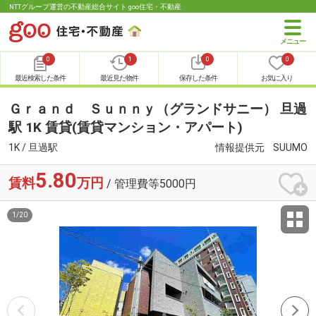
NTTグループ運営の不動産総合サイト goo住宅・不動産
0
1
0
0
最近検索した条件
最近見た物件
保存した条件
お気に入り
Ｇｒａｎｄ Ｓｕｎｎｙ（グランドサニー） 旦過
駅 1K 賃貸(賃貸マンション・アパート)
1K / 旦過駅
情報提供元
SUUMO
5.80
賃料
万円
/ 管理費等5000円
1
/
20