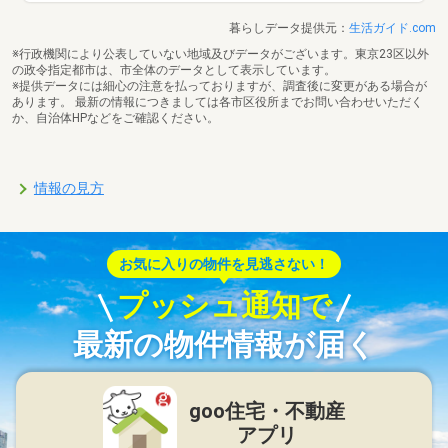
暮らしデータ提供元：
生活ガイド.com
※行政機関により公表していない地域及びデータがございます。東京23区以外
の政令指定都市は、市全体のデータとして表示しています。
※提供データには細心の注意を払っておりますが、調査後に変更がある場合が
あります。 最新の情報につきましては各市区役所までお問い合わせいただく
か、自治体HPなどをご確認ください。
情報の見方
お気に入りの物件を見逃さない！
プッシュ通知で
最新の物件情報が届く
goo住宅・不動産
アプリ