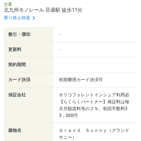
交通
北九州モノレール 旦過駅 徒歩11分
乗り換え検索
敷引・償却
-
更新料
-
契約期間
カード決済
初期費用カード決済可
保証会社
オリコフォレントインシュア利用必
【らくらくパートナー】保証料は毎
月月額賃料等の２％、初回手数料3
3，000円
建物名
Ｇｒａｎｄ Ｓｕｎｎｙ（グランド
サニー）