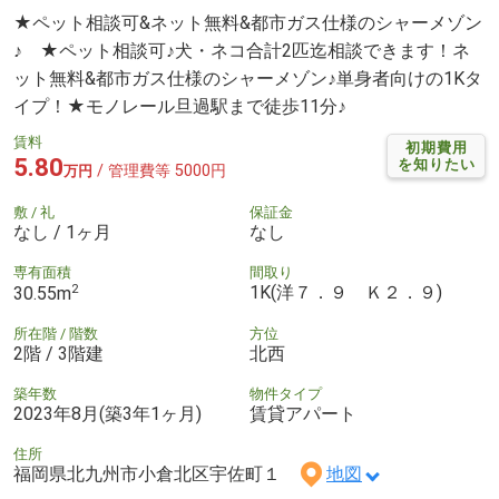
★ペット相談可&ネット無料&都市ガス仕様のシャーメゾン
♪ ★ペット相談可♪犬・ネコ合計2匹迄相談できます！ネ
ット無料&都市ガス仕様のシャーメゾン♪単身者向けの1Kタ
イプ！★モノレール旦過駅まで徒歩11分♪
賃料
初期費用
5.80
を知りたい
/ 管理費等 5000円
万円
敷 / 礼
保証金
なし / 1ヶ月
なし
専有面積
間取り
2
1K(洋７．９ Ｋ２．９)
30.55m
所在階 / 階数
方位
2階 / 3階建
北西
築年数
物件タイプ
2023年8月(築3年1ヶ月)
賃貸アパート
住所
福岡県北九州市小倉北区宇佐町１
地図