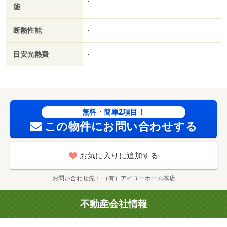
-
能
リング／シャワー付洗面台／ＴＶインターホン／オートロ
ック／室内洗濯置／シューズボックス／システムキッチン
断熱性能
-
／追焚機能浴室／角住戸／温水洗浄便座／エレベーター／
洗面所独立／洗面化粧台／２口コンロ／駐輪場／宅配ボッ
目安光熱費
-
クス／光ファイバー／外壁タイル張り／即入居可／２面採
光／防犯カメラ／独立型キッチン／ペット相談／オートバ
ス／グリル付／ウォークインクロゼット／保証人不要／東
南角住戸／バイク置場／カードキー／全居室フローリング
／ガスレンジ付／２沿線利用可／ネット専用回線／駅まで
無料・簡単2項目！
平坦／ネット使用料不要／浄水器／平坦地／電子キー／電
この物件にお問い合わせする
子ロック／築３年以内／防犯ガラス／３駅以上利用可／バ
ス２路線／バス停徒歩３分以内／敷地内ごみ置き場／ドア
お気に入りに追加する
タッチキー／オープンキッチン／都市ガス／洗面所にドア
／三面鏡付洗面化粧台／ＢＳ／高速ネット対応／ＬＡＮ／
お問い合わせ先
（有）アイユーホーム本店
ＩＴ重説 対応物件／初期費用カード決済可／☆セブンイ
レブン小倉中津口店（コンビニ）まで１２０ｍ／☆ザ・ビ
不動産会社情報
ッグエクスプレス小倉足立店（２４時間営業）（スーパ
ー）まで９０ｍ／☆ドン・キホーテ小倉店（ショッピング