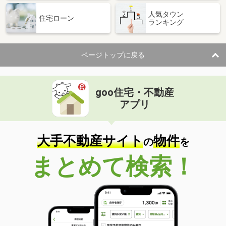
人気タウン
住宅ローン
ランキング
ページトップに戻る
goo住宅・不動産
アプリ
大手不動産サイト
物件
の
を
まとめて検索！