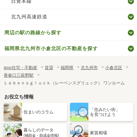
日豊本線
北九州高速鉄道
周辺の駅の路線から探す
福岡県北九州市小倉北区の不動産を探す
goo住宅・不動産
賃貸
福岡県
北九州市
小倉北区
香春口三萩野駅
Ｌｅｂｅｎｓｇｌｕｃｋ（レーベンスグリュック） ワンルーム
お役立ち情報
「住みたい街」
住まいのコラム
を見つけよう
暮らしのデータ
家賃相場
(補助金・助成金情報)