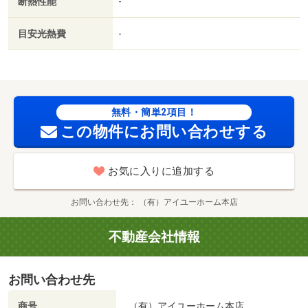
断熱性能
-
線利用可／ネット専用回線／駅まで平坦／ネット使用料不
要／浄水器／保証金不要／平坦地／電子キー／電子ロック
目安光熱費
-
／人感照明センサー／２駅利用可／バス２路線／駅徒歩１
０分以内／敷地内ごみ置き場／洗面所にドア／南面バルコ
ニー／玄関収納／ＢＳ／高速ネット対応／ＣＡＴＶ使用料
不要／敷金・礼金不要／ＩＴ重説 対応物件／初期費用カ
ード決済可／☆ファミリーマート小倉三萩野店（コンビ
無料・簡単2項目！
ニ）まで４６０ｍ／ＳｕｎＬｉｖｅ（サンリブ）きふね
この物件にお問い合わせする
（ショッピングセンター）まで４５０ｍ／北九州中央病院
（病院）まで６９０ｍ／☆三萩野公園（メディアドーム）
お気に入りに追加する
（公園）まで１２３０ｍ／☆小倉北警察署 木町交番（警
察署・交番）まで８９０ｍ／ロイヤルホスト三萩野店（そ
お問い合わせ先
（有）アイユーホーム本店
の他）まで３００ｍ
不動産会社情報
お問い合わせ先
商号
（有）アイユーホーム本店