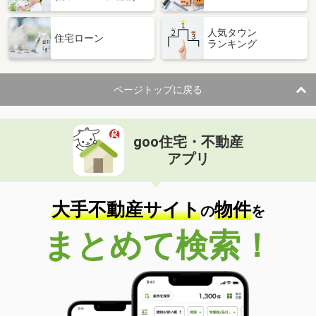
人気タウン
住宅ローン
ランキング
ページトップに戻る
goo住宅・不動産
アプリ
大手不動産サイト
物件
の
を
まとめて検索！