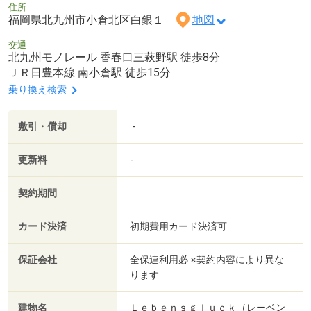
住所
福岡県北九州市小倉北区白銀１
地図
交通
北九州モノレール 香春口三萩野駅 徒歩8分
ＪＲ日豊本線 南小倉駅 徒歩15分
乗り換え検索
敷引・償却
-
更新料
-
契約期間
カード決済
初期費用カード決済可
保証会社
全保連利用必 ※契約内容により異な
ります
建物名
Ｌｅｂｅｎｓｇｌｕｃｋ（レーベン