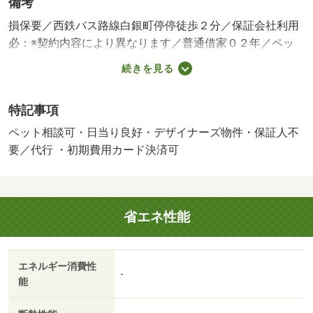
備考
損保要／西鉄バス路線白銀町停停徒歩２分／保証会社利用
必：※契約内容により異なります／普通借家０２年／ペッ
ト相談／・全物件初期費用のクレジットカード払いＯＫ。
続きを見る
（初期費用分割可）・他社様の掲載物件を合わせて紹介も
可能。併せてご相談ください。・お客様専用無料駐車場完
特記事項
備。・公共交通機関をご利用して来られる方は、小倉駅な
ど最寄り駅までの送迎サービスを行っています。お気軽に
ペット相談可・日当り良好・デザイナーズ物件・保証人不
お問い合わせください。・お困りごと、些細なことでも気
要／代行 ・初期費用カード決済可
になることは全て解消いたしますのでお気軽にご相談くだ
さい。／バストイレ別／バルコニー／エアコン／ガスコン
ロ対応／クロゼット／フローリング／ＴＶインターホン／
省エネ性能
オートロック／室内洗濯置／陽当り良好／シューズボック
ス／南向き／脱衣所／エレベーター／洗面所独立／洗面化
粧台／２口コンロ／駐輪場／宅配ボックス／ＣＡＴＶ／光
エネルギー消費性
ファイバー／即入居可／防犯カメラ／ペット相談／全居室
-
能
収納／保証人不要／ＣＡＴＶインターネット／バイク置場
／全居室フローリング／デザイナーズ／玄関ホール／２沿