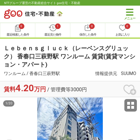
NTTグループ運営の不動産総合サイト goo住宅・不動産
0
1
0
0
最近検索した条件
最近見た物件
保存した条件
お気に入り
Ｌｅｂｅｎｓｇｌｕｃｋ（レーベンスグリュッ
ク） 香春口三萩野駅 ワンルーム 賃貸(賃貸マンシ
ョン・アパート)
ワンルーム / 香春口三萩野駅
情報提供元
SUUMO
4.20
賃料
万円
/ 管理費等3000円
1
/
20