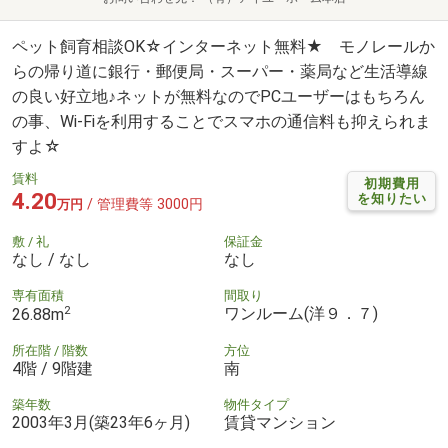
ペット飼育相談OK☆インターネット無料★ モノレールか
らの帰り道に銀行・郵便局・スーパー・薬局など生活導線
の良い好立地♪ネットが無料なのでPCユーザーはもちろん
の事、Wi-Fiを利用することでスマホの通信料も抑えられま
すよ☆
賃料
初期費用
4.20
を知りたい
/ 管理費等 3000円
万円
敷 / 礼
保証金
なし / なし
なし
専有面積
間取り
2
ワンルーム(洋９．７)
26.88m
所在階 / 階数
方位
4階 / 9階建
南
築年数
物件タイプ
2003年3月(築23年6ヶ月)
賃貸マンション