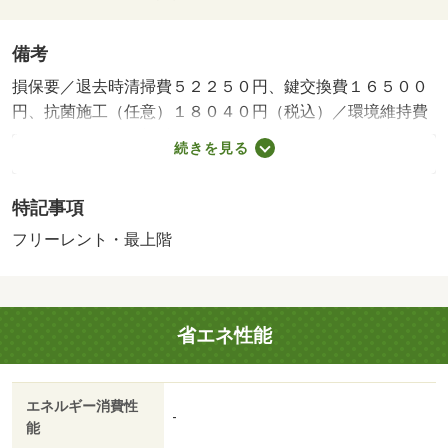
備考
損保要／退去時清掃費５２２５０円、鍵交換費１６５００
円、抗菌施工（任意）１８０４０円（税込）／環境維持費
５５０円／月、更新手数料１６５００円／２年（税込）／
続きを見る
保証会社利用必：保証料：５３３９０円（契約内容により
１００～１２０％で変動有）※記載金額は１２０％の場合
特記事項
／仲介手数料不要／フリーレント１ヶ月／個人契約限定／
バストイレ別／エアコン／ＴＶインターホン／室内洗濯置
フリーレント・最上階
／温水洗浄便座／光ファイバー／即入居可／最上階／防犯
カメラ／電気コンロ／仲介手数料不要／家電付／家具付／
バス停徒歩３分以内/賃貸戸数:24戸
省エネ性能
エネルギー消費性
-
能