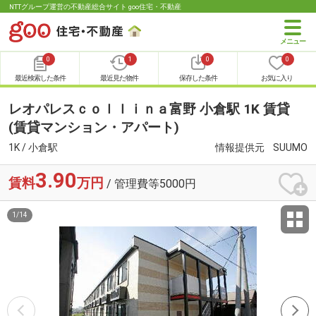
NTTグループ運営の不動産総合サイト goo住宅・不動産
0
1
0
0
最近検索した条件
最近見た物件
保存した条件
お気に入り
レオパレスｃｏｌｌｉｎａ富野 小倉駅 1K 賃貸
(賃貸マンション・アパート)
1K / 小倉駅
情報提供元
SUUMO
3.90
賃料
万円
/ 管理費等5000円
1
/
14