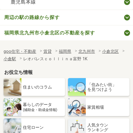
鹿児島本線
周辺の駅の路線から探す
福岡県北九州市小倉北区の不動産を探す
goo住宅・不動産
賃貸
福岡県
北九州市
小倉北区
小倉駅
レオパレスｃｏｌｌｉｎａ富野 1K
お役立ち情報
「住みたい街」
住まいのコラム
を見つけよう
暮らしのデータ
家賃相場
(補助金・助成金情報)
人気タウン
住宅ローン
ランキング