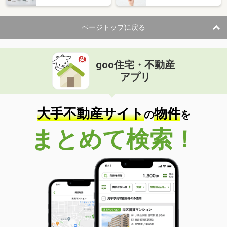
ページトップに戻る
goo住宅・不動産
アプリ
大手不動産サイト
物件
の
を
まとめて検索！