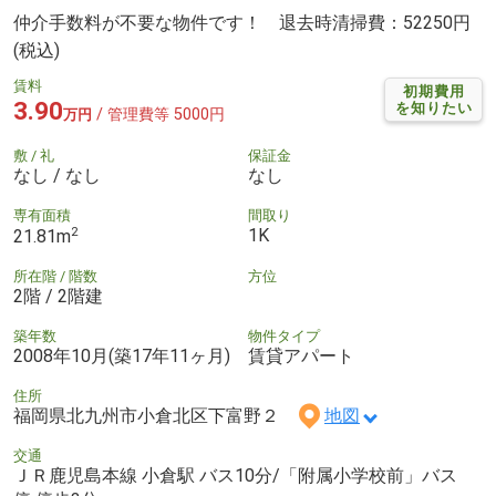
仲介手数料が不要な物件です！ 退去時清掃費：52250円
(税込)
賃料
初期費用
3.90
を知りたい
/ 管理費等 5000円
万円
敷 / 礼
保証金
なし / なし
なし
専有面積
間取り
2
1K
21.81m
所在階 / 階数
方位
2階 / 2階建
築年数
物件タイプ
2008年10月(築17年11ヶ月)
賃貸アパート
住所
福岡県北九州市小倉北区下富野２
地図
交通
ＪＲ鹿児島本線 小倉駅 バス10分/「附属小学校前」バス