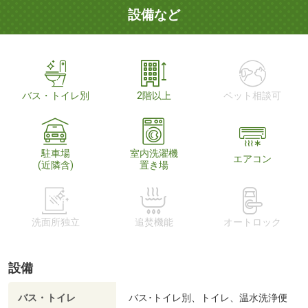
設備など
バス・トイレ別
2階以上
ペット相談可
駐車場
室内洗濯機
エアコン
(近隣含)
置き場
洗面所独立
追焚機能
オートロック
設備
バス・トイレ
バス･トイレ別、トイレ、温水洗浄便