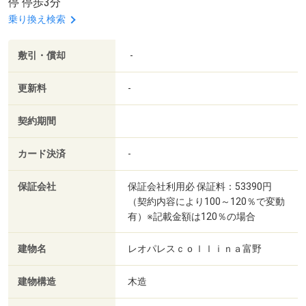
停 停歩3分
乗り換え検索
敷引・償却
-
更新料
-
契約期間
カード決済
-
保証会社
保証会社利用必 保証料：53390円
（契約内容により100～120％で変動
有）※記載金額は120％の場合
建物名
レオパレスｃｏｌｌｉｎａ富野
建物構造
木造