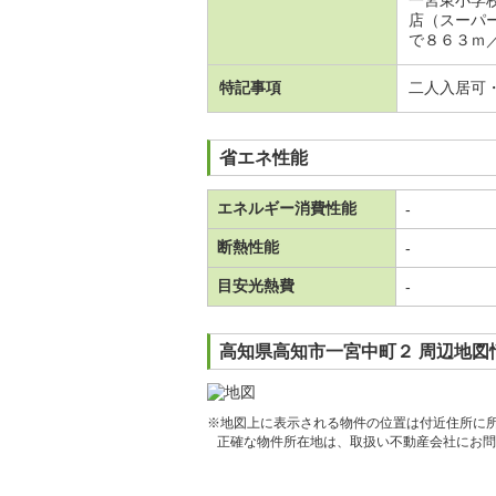
一宮東小学
店（スーパ
で８６３ｍ
特記事項
二人入居可
省エネ性能
エネルギー消費性能
-
断熱性能
-
目安光熱費
-
高知県高知市一宮中町２ 周辺地図
※地図上に表示される物件の位置は付近住所に
正確な物件所在地は、取扱い不動産会社にお問