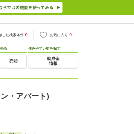
0
0
存した検索条件
お気に入り
売る
住みやすい街を探す
助成金
売却
情報
ョン・アパート)