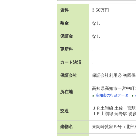
賃料
3.50万円
敷金
なし
保証金
なし
更新料
-
カード決済
-
保証会社
保証会社利用必 初回
高知県高知市一宮中町
所在地
高知市の行政データ
ＪＲ土讃線 土佐一宮駅
交通
ＪＲ土讃線 薊野駅 徒歩
建物名
東岡崎貸家５号（北部