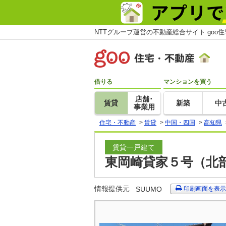
NTTグループ運営の不動産総合サイト goo
借りる
マンションを買う
店舗･
賃貸
新築
中
事業用
住宅・不動産
>
賃貸
>
中国・四国
>
高知県
賃貸一戸建て
東岡崎貸家５号（北部
情報提供元
SUUMO
印刷画面を表示