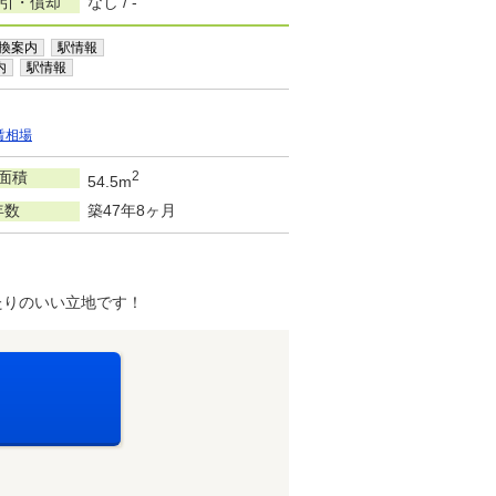
敷引・償却
なし / -
換案内
駅情報
内
駅情報
賃相場
面積
2
54.5m
年数
築47年8ヶ月
たりのいい立地です！