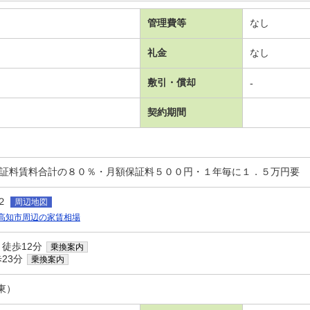
管理費等
なし
礼金
なし
敷引・償却
-
契約期間
保証料賃料合計の８０％・月額保証料５００円・１年毎に１．５万円要
２
周辺地図
高知市周辺の家賃相場
 徒歩12分
乗換案内
23分
乗換案内
東）