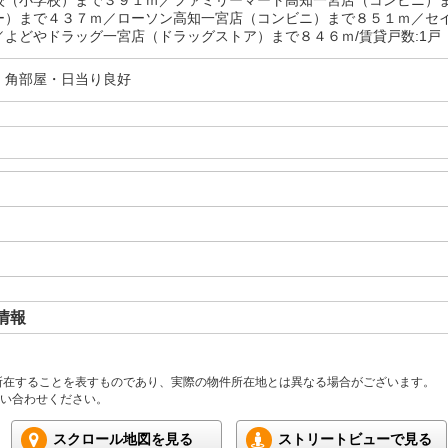
校（小学校）まで３９１ｍ／ファミリーマート高知一宮店（コンビニ）
ー）まで４３７ｍ／ローソン高知一宮店（コンビニ）まで８５１ｍ／セ
／よどやドラッグ一宮店（ドラッグストア）まで８４６ｍ/賃貸戸数:1戸
・角部屋・日当り良好
情報
所在することを表すものであり、実際の物件所在地とは異なる場合がございます。
い合わせください。
スクロール地図を見る
ストリートビューで見る