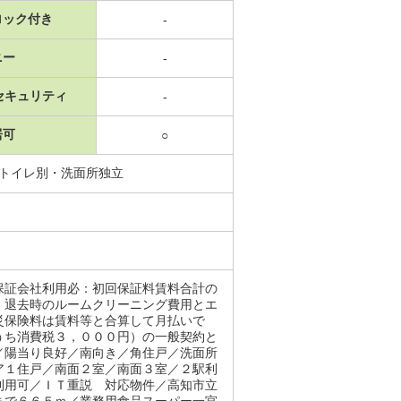
ロック付き
-
ニー
-
セキュリティ
-
居可
○
浴トイレ別・洗面所独立
保証会社利用必：初回保証料賃料合計の
 退去時のルームクリーニング費用とエ
災保険料は賃料等と合算して月払いで
うち消費税３，０００円）の一般契約と
／陽当り良好／南向き／角住戸／洗面所
ア１住戸／南面２室／南面３室／２駅利
利用可／ＩＴ重説 対応物件／高知市立