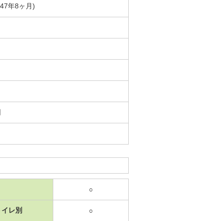
築47年8ヶ月)
日
○
トイレ別
○