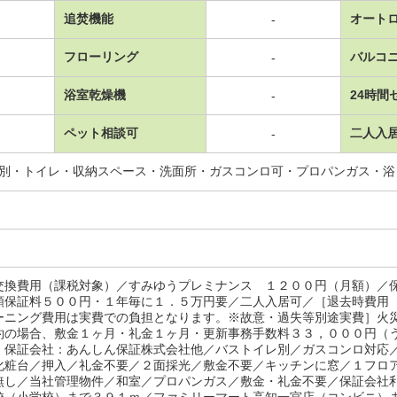
追焚機能
オート
-
フローリング
バルコ
-
浴室乾燥機
24時間
-
ペット相談可
二人入
-
レ別・トイレ・収納スペース・洗面所・ガスコンロ可・プロパンガス・
交換費用（課税対象）／すみゆうプレミナンス １２００円（月額）／
額保証料５００円・１年毎に１．５万円要／二人入居可／［退去時費用
ーニング費用は実費での負担となります。※故意・過失等別途実費］火
約の場合、敷金１ヶ月・礼金１ヶ月・更新事務手数料３３，０００円（
 保証会社：あんしん保証株式会社他／バストイレ別／ガスコンロ対応
化粧台／押入／礼金不要／２面採光／敷金不要／キッチンに窓／１フロ
無し／当社管理物件／和室／プロパンガス／敷金・礼金不要／保証会社