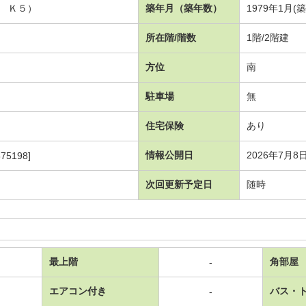
４ Ｋ５）
築年月（築年数）
1979年1月(
所在階/階数
1階/2階建
方位
南
駐車場
無
住宅保険
あり
情報公開日
2026年7月8
75198]
次回更新予定日
随時
最上階
角部屋
-
エアコン付き
バス・
-