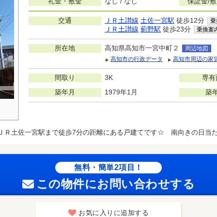
礼金・敷金
なし / なし
保証金/
交通
ＪＲ土讃線
土佐一宮駅
徒歩12分
乗
ＪＲ土讃線
薊野駅
徒歩23分
乗換案
所在地
高知県高知市一宮中町２
周辺地図
高知市の行政データ
高知市周辺の家
間取り
3K
専有
築年月
1979年1月
築
ＪＲ土佐一宮駅まで徒歩7分の距離にある戸建てです☆ 南向きの日当
無料・簡単2項目！
この物件にお問い合わせする
お気に入りに追加する