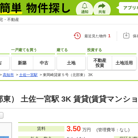
住宅・不動産
1
最近見た物件
保
一戸建てを買う
建てる
投資する
不動産
古
新築
中古
土地
土地活用
投資
>
高知市
>
土佐一宮駅
>
東岡崎貸家５号（北部東） 3K
東） 土佐一宮駅 3K 賃貸(賃貸マンシ
3.50
賃料
万円 (管理費等：なし)