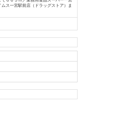
まで６６５ｍ／業務用食品スーパー一宮
イムス一宮駅前店（ドラッグストア）ま