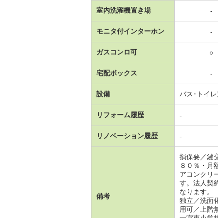
室内洗濯機置き場
-
モニタ付インターホン
-
ガスコンロ可
○
宅配ボックス
-
設備
バス･トイ
リフォーム履歴
-
リノベーション履歴
-
損保要／鍵
８０％・月
アコンクリ
す。法人契
なります。
備考
独立／洗面
用可／上階