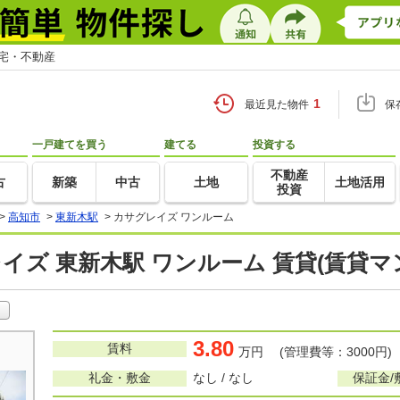
住宅・不動産
1
最近見た物件
保
一戸建てを買う
建てる
投資する
不動産
古
新築
中古
土地
土地活用
投資
>
高知市
>
東新木駅
>
カサグレイズ ワンルーム
イズ 東新木駅 ワンルーム 賃貸(賃貸
3.80
賃料
万円 (管理費等：3000円)
礼金・敷金
なし / なし
保証金/