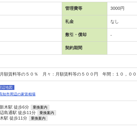
管理費等
3000円
礼金
なし
敷引・償却
-
契約期間
：月額賃料等の５０％ 月々：月額賃料等の５００円 年間：１０，００
周辺地図
高知市周辺の家賃相場
新木駅 徒歩6分
乗換案内
辺島通駅 徒歩11分
乗換案内
木駅 徒歩11分
乗換案内