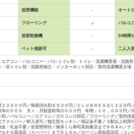
追焚機能
オート
-
フローリング
バルコ
○
浴室乾燥機
24時間
-
ペット相談可
二人入
-
・エアコン・バルコニー・バス･トイレ別・トイレ・洗濯機置場・洗面
ス・浴トイレ別・洗面所独立・インターネット対応・室内洗濯機置き場
用２２０００円／簡易消火剤６９３０円／ＣＬＵＢＲＥＳＱ１３２０円
料等の５０％ 月々：月額賃料等の５００円 年間：１０，０００円／
レ別／バルコニー／エアコン／ガスコンロ対応／フローリング／室内洗
光ファイバー／即入居可／独立型キッチン／保証金不要／３駅以上利用
敷金・礼金不要／全室照明付／無添くら寿司高知東店まで６６８ｍ／ナ
マルナカ高須店（スーパー）まで６１６ｍ／ローソン高知高須店（コン