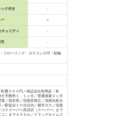
ロック付き
-
ニー
○
セキュリティ
-
居可
-
所・フローリング・ガスコンロ可・駐輪
／町費２００円／保証会社利用必：初
仲介手数料１．１ヶ月／普通借家２ヶ月
濯置／脱衣所／洗面所独立／洗面化粧台
可／駅徒歩１０分以内／都市ガス／洗面
ンコクスーパー高須店（スーパー）まで
ビニ）まで４５０ｍ／ドラッグセイムス