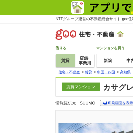
NTTグループ運営の不動産総合サイト goo
借りる
マンションを買う
店舗･
賃貸
新築
中
事業用
住宅・不動産
>
賃貸
>
中国・四国
>
高知県
カサグレ
賃貸マンション
情報提供元
SUUMO
印刷画面を表示