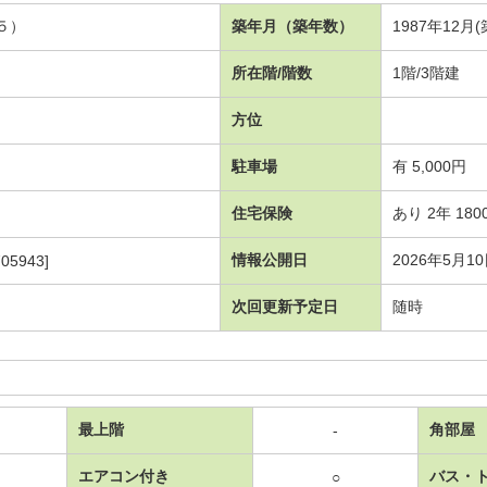
５）
築年月（築年数）
1987年12月
所在階/階数
1階/3階建
方位
駐車場
有 5,000円
住宅保険
あり 2年 180
情報公開日
2026年5月1
05943]
次回更新予定日
随時
最上階
角部屋
-
エアコン付き
バス・
○