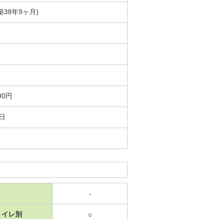
(築38年9ヶ月)
00円
0日
-
トイレ別
○