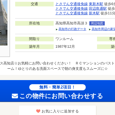
交通
とさでん交通後免線
東新木駅
徒歩6
とさでん交通後免線
田辺島通駅
徒歩
とさでん交通後免線
新木駅
徒歩11
所在地
高知県高知市高須３
周辺地図
高知市の行政データ
高知市周辺の家
間取り
ワンルーム
専
築年月
1987年12月
築
ス高知店☆お気軽にお問い合わせください！ ＲＣマンションのバスト
ーム！ゆとりのある洗面スペースで朝の身支度もスムーズに☆
無料・簡単2項目！
この物件にお問い合わせする
お気に入りに追加する