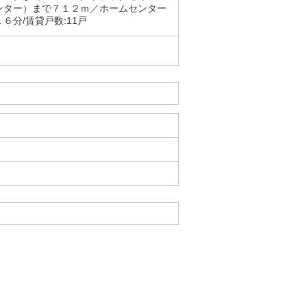
ンター）まで７１２ｍ／ホームセンター
分/賃貸戸数:11戸