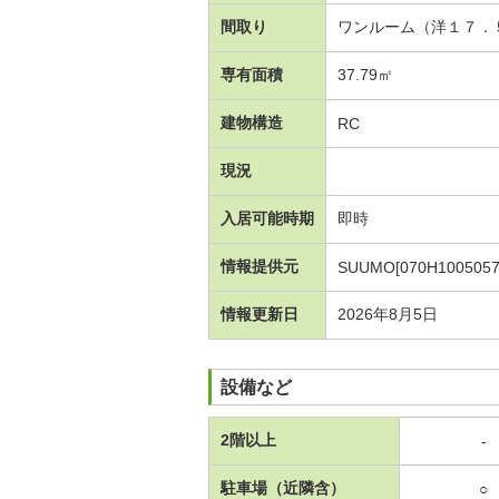
間取り
ワンルーム（洋１７．
専有面積
37.79㎡
建物構造
RC
現況
入居可能時期
即時
情報提供元
SUUMO[070H1005057
情報更新日
2026年8月5日
設備など
2階以上
-
駐車場（近隣含）
○