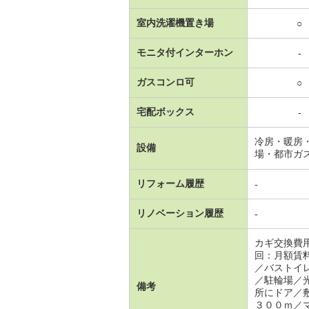
室内洗濯機置き場
○
モニタ付インターホン
-
ガスコンロ可
○
宅配ボックス
-
冷房・暖房
設備
場・都市ガ
リフォーム履歴
-
リノベーション履歴
-
カギ交換費
回：月額賃
／バストイ
／駐輪場／
備考
所にドア／
３００ｍ／