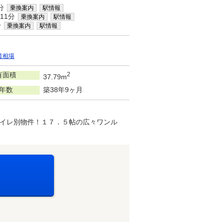
分
乗換案内
駅情報
11分
乗換案内
駅情報
分
乗換案内
駅情報
賃相場
有面積
2
37.79m
年数
築38年9ヶ月
イレ別物件！１７．５帖の広々ワンル