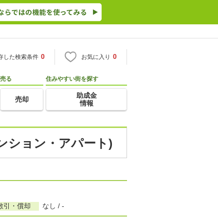
0
0
存した検索条件
お気に入り
売る
住みやすい街を探す
助成金
売却
情報
マンション・アパート)
敷引・償却
なし / -