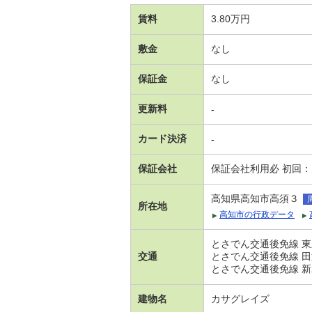
賃料
3.80万円
敷金
なし
保証金
なし
更新料
-
カード決済
-
保証会社
保証会社利用必 初回
高知県高知市高須３
所在地
高知市の行政データ
とさでん交通後免線 東
交通
とさでん交通後免線 田
とさでん交通後免線 新
建物名
カサグレイズ