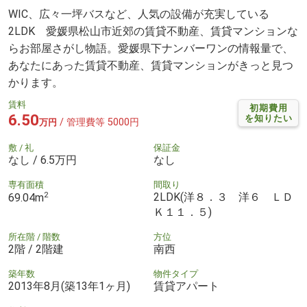
WIC、広々一坪バスなど、人気の設備が充実している
2LDK 愛媛県松山市近郊の賃貸不動産、賃貸マンションな
らお部屋さがし物語。愛媛県下ナンバーワンの情報量で、
あなたにあった賃貸不動産、賃貸マンションがきっと見つ
かります。
賃料
初期費用
6.50
を知りたい
/ 管理費等 5000円
万円
敷 / 礼
保証金
なし / 6.5万円
なし
専有面積
間取り
2
2LDK(洋８．３ 洋６ ＬＤ
69.04m
Ｋ１１．５)
所在階 / 階数
方位
2階 / 2階建
南西
築年数
物件タイプ
2013年8月(築13年1ヶ月)
賃貸アパート