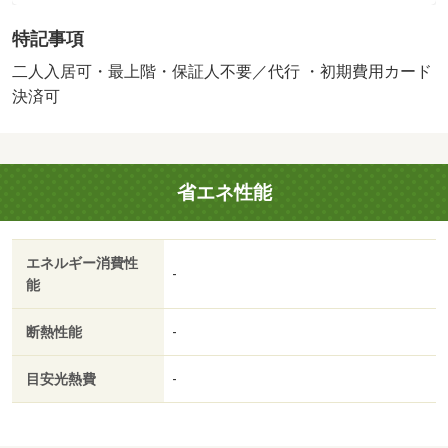
クス／南向き／追焚機能浴室／温水洗浄便座／洗面所独立
特記事項
／洗面化粧台／駐輪場／ＣＡＴＶ／最上階／対面式キッチ
ン／ウォークインクロゼット／保証人不要／二人入居相談
二人入居可・最上階・保証人不要／代行 ・初期費用カード
／カードキー／保証金不要／敷地内ごみ置き場／セキュリ
決済可
ティ会社加入済／プロパンガス／室内物干機／ＩＴ重説
対応物件／初期費用カード決済可／麻生小学校（小学校）
まで１７６０ｍ/賃貸戸数:6戸
省エネ性能
エネルギー消費性
-
能
断熱性能
-
目安光熱費
-