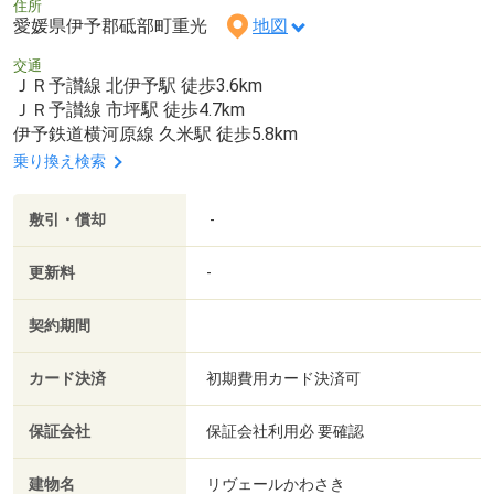
住所
愛媛県伊予郡砥部町重光
地図
交通
ＪＲ予讃線 北伊予駅 徒歩3.6km
ＪＲ予讃線 市坪駅 徒歩4.7km
伊予鉄道横河原線 久米駅 徒歩5.8km
乗り換え検索
敷引・償却
-
更新料
-
契約期間
カード決済
初期費用カード決済可
保証会社
保証会社利用必 要確認
建物名
リヴェールかわさき