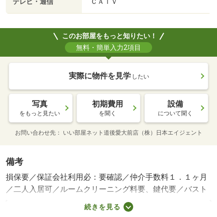
テレビ・通信
ＣＡＴＶ
このお部屋をもっと知りたい！
無料・簡単入力2項目
実際に物件を見学
したい
写真
初期費用
設備
をもっと見たい
を聞く
について聞く
お問い合わせ先
いい部屋ネット道後愛大前店（株）日本エイジェント
備考
損保要／保証会社利用必：要確認／仲介手数料１．１ヶ月
／二人入居可／ルームクリーニング料要、鍵代要／バスト
イレ別／バルコニー／エアコン／フローリング／シャワー
続きを見る
付洗面台／ＴＶインターホン／室内洗濯置／シューズボッ