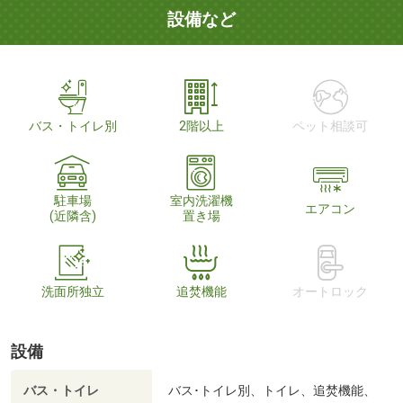
設備など
バス・トイレ別
2階以上
ペット相談可
駐車場
室内洗濯機
エアコン
(近隣含)
置き場
洗面所独立
追焚機能
オートロック
設備
バス・トイレ
バス･トイレ別、トイレ、追焚機能、