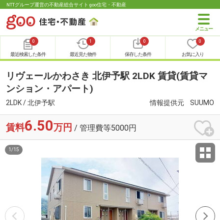
NTTグループ運営の不動産総合サイト goo住宅・不動産
0
1
0
0
最近検索した条件
最近見た物件
保存した条件
お気に入り
リヴェールかわさき 北伊予駅 2LDK 賃貸(賃貸マ
ンション・アパート)
2LDK / 北伊予駅
情報提供元
SUUMO
6.50
賃料
万円
/ 管理費等5000円
1
/
15