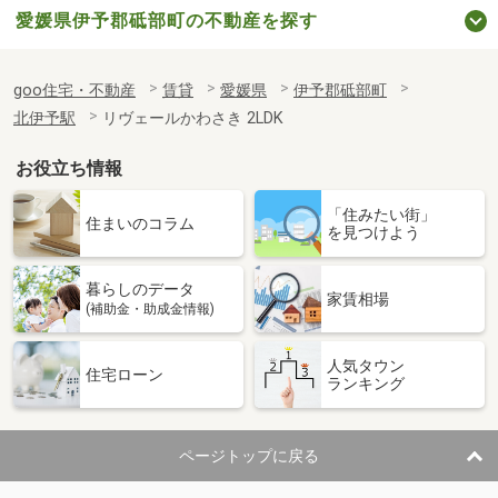
愛媛県伊予郡砥部町の不動産を探す
goo住宅・不動産
賃貸
愛媛県
伊予郡砥部町
北伊予駅
リヴェールかわさき 2LDK
お役立ち情報
「住みたい街」
住まいのコラム
を見つけよう
暮らしのデータ
家賃相場
(補助金・助成金情報)
人気タウン
住宅ローン
ランキング
ページトップに戻る