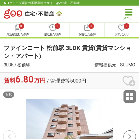
NTTグループ運営の不動産総合サイト goo住宅・不動産
0
1
0
0
最近検索した条件
最近見た物件
保存した条件
お気に入り
ファインコート 松前駅 3LDK 賃貸(賃貸マンショ
ン・アパート)
3LDK / 松前駅
情報提供元
SUUMO
6.80
賃料
万円
/ 管理費等5000円
1
/
10