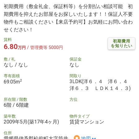
初期費用（敷金礼金、保証料等）を分割払い相談可能 初
期費用を抑えたお部屋をお探しいたします！！保証人不要
物件もご相談ください【来店予約可】お気軽にお問い合わ
せください！
賃料
初期費用
6.80
を知りたい
/ 管理費等 5000円
万円
敷 / 礼
保証金
なし / なし
なし
専有面積
間取り
2
3LDK(洋６．４ 洋６．４
69.05m
洋６．３ ＬＤＫ１４．３)
所在階 / 階数
方位
6階 / 6階建
築年数
物件タイプ
2009年5月(築17年4ヶ月)
賃貸マンション
住所
愛媛県伊予郡松前町大字筒井
地図