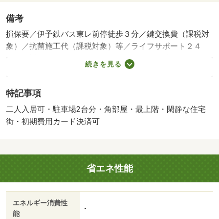
備考
損保要／伊予鉄バス東レ前停徒歩３分／鍵交換費（課税対
象）／抗菌施工代（課税対象）等／ライフサポート２４
（課税対象） １１００円（月額）／保証会社利用必：初
続きを見る
回保証委託料は総家賃の１００％／二人入居可／子供可／
保証会社：全保連株式会社／バストイレ別／バルコニー／
特記事項
エアコン／クロゼット／フローリング／ＴＶインターホン
／オートロック／室内洗濯置／シューズボックス／システ
二人入居可・駐車場2台分・角部屋・最上階・閑静な住宅
ムキッチン／角住戸／温水洗浄便座／脱衣所／エレベータ
街・初期費用カード決済可
ー／洗面所独立／洗面化粧台／駐輪場／宅配ボックス／礼
金不要／閑静な住宅地／最上階／敷金不要／対面式キッチ
ン／照明付／全居室洋室／駐車２台可／二人入居相談／バ
省エネ性能
イク置場／２面バルコニー／駅まで平坦／ネット使用料不
要／平坦地／２駅利用可／平面駐車場／ＬＤＫ１２畳以上
／全居室６畳以上／プロパンガス／玄関収納／敷金・礼金
エネルギー消費性
不要／保証会社利用可／ＩＴ重説 対応物件／初期費用カ
-
能
ード決済可／通風良好／松前郵便局（郵便局）まで５４５