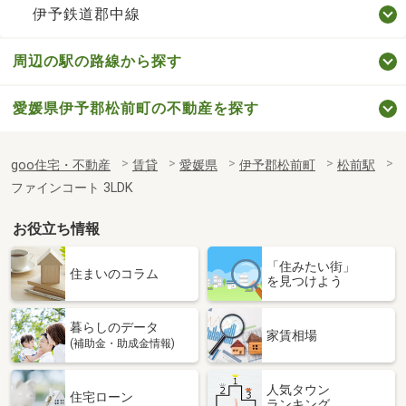
伊予鉄道郡中線
周辺の駅の路線から探す
愛媛県伊予郡松前町の不動産を探す
goo住宅・不動産
賃貸
愛媛県
伊予郡松前町
松前駅
ファインコート 3LDK
お役立ち情報
「住みたい街」
住まいのコラム
を見つけよう
暮らしのデータ
家賃相場
(補助金・助成金情報)
人気タウン
住宅ローン
ランキング