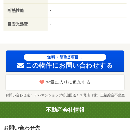
ｍ／フジ 松前店（スーパー）まで５７６ｍ／ドラッグセ
断熱性能
-
イムス 松前筒井店（ドラッグストア）まで５４５ｍ／ロ
ーソン（コンビニ）まで６０８ｍ／伊予銀行松前支店（銀
目安光熱費
-
行）まで６９７ｍ／くすりのレディ 松前筒井店（ドラッ
グストア）まで７０８ｍ/賃貸戸数:24戸
無料・簡単2項目！
この物件にお問い合わせする
お気に入りに追加する
お問い合わせ先
アパマンショップ松山国道１１号店（株）三福綜合不動産
不動産会社情報
お問い合わせ先