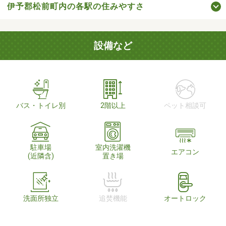
伊予郡松前町内の各駅の住みやすさ
設備など
バス・トイレ別
2階以上
ペット相談可
駐車場
室内洗濯機
エアコン
(近隣含)
置き場
洗面所独立
追焚機能
オートロック