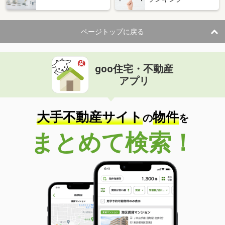
ページトップに戻る
goo住宅・不動産
アプリ
大手不動産サイト
物件
の
を
まとめて検索！