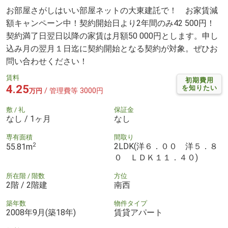
お部屋さがしはいい部屋ネットの大東建託で！ お家賃減
額キャンペーン中！契約開始日より2年間のみ42 500円！
契約満了日翌日以降の家賃は月額50 000円とします。申し
込み月の翌月１日迄に契約開始となる契約が対象。ぜひお
問い合わせください！
賃料
初期費用
4.25
を知りたい
/ 管理費等 3000円
万円
敷 / 礼
保証金
なし / 1ヶ月
なし
専有面積
間取り
2
2LDK(洋６．００ 洋５．８
55.81m
０ ＬＤＫ１１．４０)
所在階 / 階数
方位
2階 / 2階建
南西
築年数
物件タイプ
2008年9月(築18年)
賃貸アパート