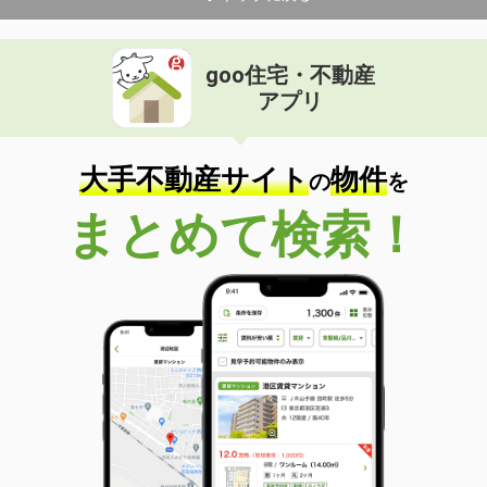
goo住宅・不動産
アプリ
大手不動産サイト
物件
の
を
まとめて検索！