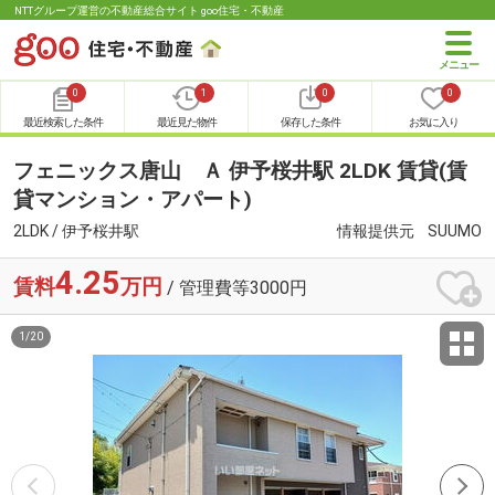
NTTグループ運営の不動産総合サイト goo住宅・不動産
0
1
0
0
最近検索した条件
最近見た物件
保存した条件
お気に入り
フェニックス唐山 Ａ 伊予桜井駅 2LDK 賃貸(賃
貸マンション・アパート)
2LDK / 伊予桜井駅
情報提供元
SUUMO
4.25
賃料
万円
/ 管理費等3000円
1
/
20