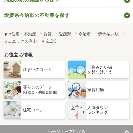
愛媛県今治市の不動産を探す
goo住宅・不動産
賃貸
愛媛県
今治市
伊予桜井駅
フェニックス唐山 Ａ 2LDK
お役立ち情報
「住みたい街」
住まいのコラム
を見つけよう
暮らしのデータ
家賃相場
(補助金・助成金情報)
人気タウン
住宅ローン
ランキング
ページトップに戻る