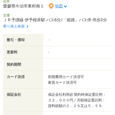
住所
愛媛県今治市東村南１
地図
交通
ＪＲ予讃線 伊予桜井駅 バス6分/「姫路」バス停 停歩3分
乗り換え検索
敷引・償却
-
更新料
-
契約期間
カード決済
初期費用カード決済可
家賃カード決済可
保証会社
保証会社利用必 契約時保証委託料：
２２，０００円／月額保証委託料：
賃料総額の２．２％又は５．５％