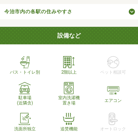
今治市内の各駅の住みやすさ
設備など
バス・トイレ別
2階以上
ペット相談可
駐車場
室内洗濯機
エアコン
(近隣含)
置き場
洗面所独立
追焚機能
オートロック