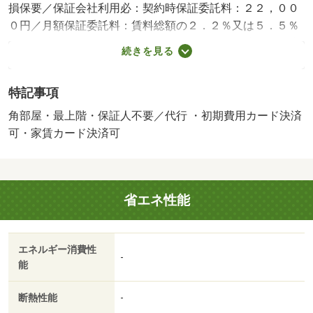
損保要／保証会社利用必：契約時保証委託料：２２，００
０円／月額保証委託料：賃料総額の２．２％又は５．５％
／退去時クリーニング費用￥７００００が契約時必要。貸
続きを見る
主インボイス登録あり／更新事務手数料２２０００円／ｒ
ｕｕｍサポート費用（月額）１９８０円／鍵セット費３３
特記事項
００円／バストイレ別／バルコニー／エアコン／クロゼッ
ト／フローリング／シャワー付洗面台／ＴＶインターホン
角部屋・最上階・保証人不要／代行 ・初期費用カード決済
／浴室乾燥機／室内洗濯置／シューズボックス／追焚機能
可・家賃カード決済可
浴室／角住戸／温水洗浄便座／洗面所独立／洗面化粧台／
駐輪場／保証人不要／浄水器／浴室に窓／２４時間換気シ
ステム／プロパンガス／ＢＳ／ＩＴ重説 対応物件／ＬＧ
省エネ性能
ＢＴフレンドリー／初期費用カード決済可／家賃カード決
済可／マルナカ今治桜井店（スーパー）まで３５０ｍ／コ
スモス桜井店（ドラッグストア）まで３５０ｍ／セブンイ
エネルギー消費性
レブン今治東村４丁目店（コンビニ）まで９５０ｍ／ド
-
能
ン・キホーテワールドプラザ店（その他）まで１２００ｍ
／ニトリ今治店（その他）まで４５０ｍ／済生会今治病院
断熱性能
-
（病院）まで１８００ｍ