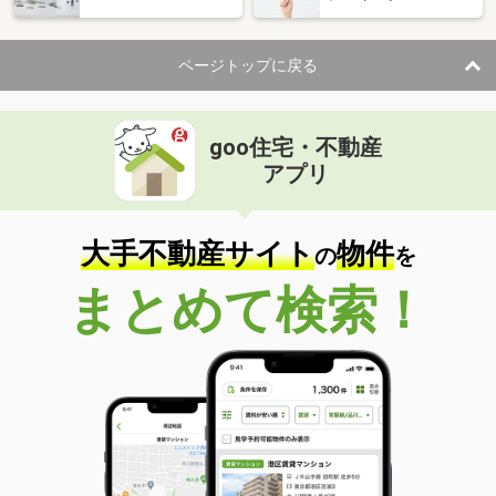
ページトップに戻る
goo住宅・不動産
アプリ
大手不動産サイト
物件
の
を
まとめて検索！