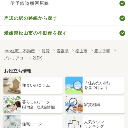
伊予鉄道横河原線
周辺の駅の路線から探す
愛媛県松山市の不動産を探す
goo住宅・不動産
賃貸
愛媛県
松山市
鷹ノ子駅
プレミアコート 2LDK
お役立ち情報
「住みたい街」
住まいのコラム
を見つけよう
暮らしのデータ
家賃相場
(補助金・助成金情報)
人気タウン
住宅ローン
ランキング