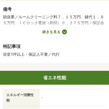
備考
損保要／ルームクリーニング料７．１５万円、鍵代１．６
５万円、ＩＣロック電池（初回）０．２７５万円／保証会
社利用必：保証料：初回保証料３５，０００円・月額賃料
続きを見る
等（変動費等含む）の１％＋８００円／月 ※初回保証料
は初回／仲介手数料１．１ヶ月／普通借家２年／保証会社
特記事項
利用必須、※電気は貸主指定／バストイレ別／バルコニー
／シャワー付洗面台／ＴＶインターホン／浴室乾燥機／室
浴室1坪以上・保証人不要／代行
内洗濯置／シューズボックス／システムキッチン／南向き
／追焚機能浴室／温水洗浄便座／洗面所独立／駐輪場／宅
配ボックス／ＢＳ・ＣＳ／敷金不要／対面式キッチン／照
省エネ性能
明付／全居室洋室／ウォークインクロゼット／保証人不要
／エアコン２台／ネット使用料不要／築２年以内／複層ガ
ラス／浴室１坪以上／太陽光発電システム／プロパンガス
エネルギー消費性
／室内物干機／コープ久米（スーパー）まで９９３ｍ／松
-
能
山生協久米店（スーパー）まで１６０６ｍ／ファミリーマ
ート 松山久米窪田町店（コンビニ）まで７０７ｍ／伊予