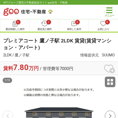
NTTグループ運営の不動産総合サイト goo住宅・不動産
0
1
0
0
最近検索した条件
最近見た物件
保存した条件
お気に入り
プレミアコート 鷹ノ子駅 2LDK 賃貸(賃貸マンシ
ョン・アパート)
2LDK / 鷹ノ子駅
情報提供元
SUUMO
7.80
賃料
万円
/ 管理費等7000円
1
/
13