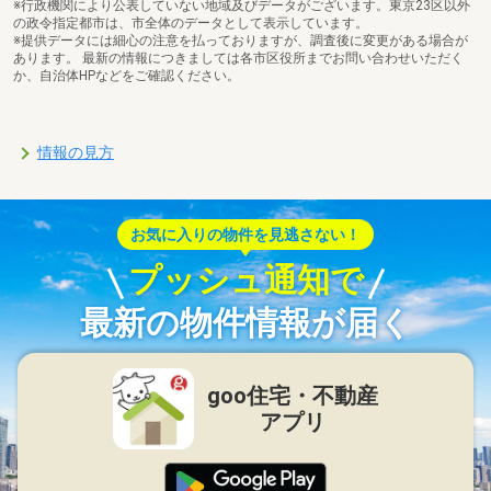
※行政機関により公表していない地域及びデータがございます。東京23区以外
の政令指定都市は、市全体のデータとして表示しています。
※提供データには細心の注意を払っておりますが、調査後に変更がある場合が
あります。 最新の情報につきましては各市区役所までお問い合わせいただく
か、自治体HPなどをご確認ください。
情報の見方
お気に入りの物件を見逃さない！
プッシュ通知で
最新の物件情報が届く
goo住宅・不動産
アプリ