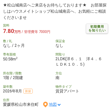
★松山城南店へご来店をお待ちしております★ お部屋探
しはハウスメイトショップ松山城南店へ、お気軽にご相談
くださいませ
賃料
初期費用
7.80
を知りたい
/ 管理費等 7000円
万円
敷 / 礼
保証金
なし / 2ヶ月
なし
専有面積
間取り
2
2LDK(洋６．１ 洋４．６
50.58m
ＬＤＫ１０．５)
所在階 / 階数
方位
1階 / 2階建
南
築年数
物件タイプ
2026年8月
賃貸アパート
新築
住所
愛媛県松山市来住町
地図