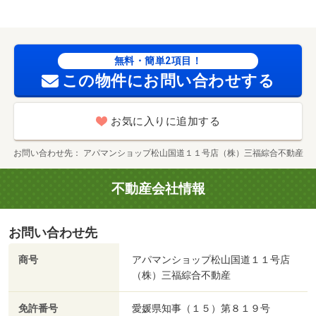
済可／セブンイレブン（コンビニ）まで２５８ｍ／古町駅
（その他）まで４１６ｍ／フジ本町店（スーパー）まで４
２５ｍ／ファミリーマート松山平和通五丁目店（コンビ
ニ）まで４９９ｍ／ローソン（コンビニ）まで５４６ｍ／
無料・簡単2項目！
マルナカ若草店（スーパー）まで５４６ｍ/賃貸戸数:13戸
この物件にお問い合わせする
お気に入りに追加する
お問い合わせ先
アパマンショップ松山国道１１号店（株）三福綜合不動産
不動産会社情報
お問い合わせ先
商号
アパマンショップ松山国道１１号店
（株）三福綜合不動産
免許番号
愛媛県知事（１５）第８１９号