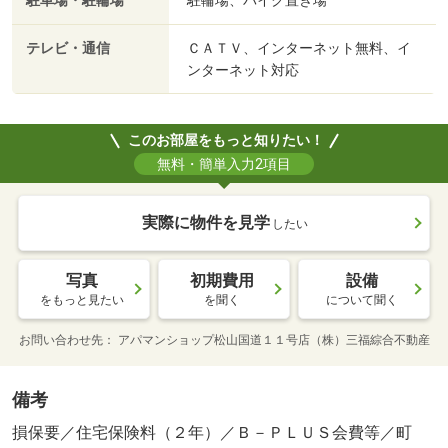
駐車場・駐輪場
駐輪場、バイク置き場
テレビ・通信
ＣＡＴＶ、インターネット無料、イ
ンターネット対応
このお部屋をもっと知りたい！
無料・簡単入力2項目
実際に物件を見学
したい
写真
初期費用
設備
をもっと見たい
を聞く
について聞く
お問い合わせ先
アパマンショップ松山国道１１号店（株）三福綜合不動産
備考
損保要／住宅保険料（２年）／Ｂ－ＰＬＵＳ会費等／町