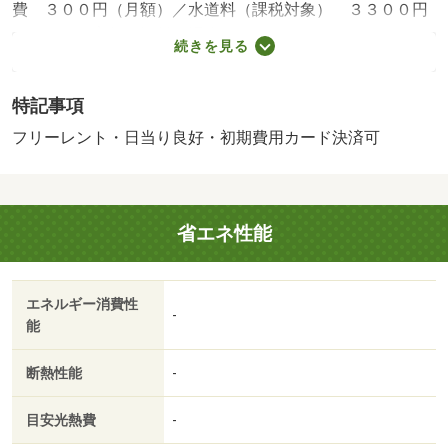
費 ３００円（月額）／水道料（課税対象） ３３００円
（月額）／家賃保証料（課税） ２２００円（月額）／保
続きを見る
証会社利用必：初回保証料不要・月額２，２００円（税
込）／フリーレント１ヶ月／［退去時費用 清掃費（課税
特記事項
対：３３，０００円※故意・過失等別途実費］家賃振替手
数料３３０円／月 保証会社：ナップ・全保連・オリコ・
フリーレント・日当り良好・初期費用カード決済可
エポス・ジェイリース・インシュア・Ｅ３より１社／バス
トイレ別／バルコニー／エアコン／クロゼット／フローリ
ング／ＴＶインターホン／オートロック／室内洗濯置／陽
省エネ性能
当り良好／シューズボックス／南向き／温水洗浄便座／脱
衣所／エレベーター／駐輪場／宅配ボックス／ＣＡＴＶ／
礼金不要／敷金不要／防犯カメラ／ＣＡＴＶインターネッ
エネルギー消費性
ト／バイク置場／２沿線利用可／駅まで平坦／ネット使用
-
能
料不要／フリーレント／２４時間換気システム／平坦地／
南面リビング／２駅利用可／駅徒歩５分以内／駅徒歩１０
断熱性能
-
分以内／プロパンガス／南面バルコニー／玄関収納／高速
ネット対応／敷金・礼金不要／保証会社利用可／ＩＴ重
目安光熱費
-
説 対応物件／ＬＧＢＴフレンドリー／初期費用カード決