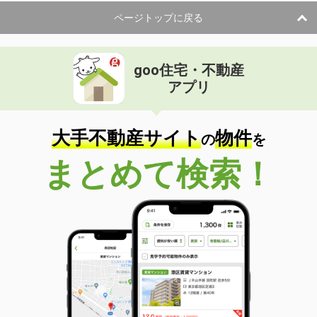
ページトップに戻る
goo住宅・不動産
アプリ
大手不動産サイト
物件
の
を
まとめて検索！