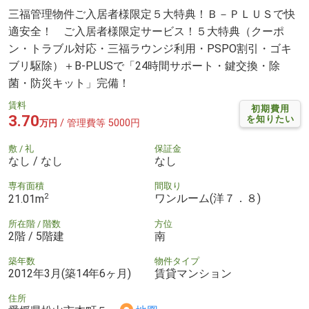
三福管理物件ご入居者様限定５大特典！Ｂ－ＰＬＵＳで快
適安全！ ご入居者様限定サービス！５大特典（クーポ
ン・トラブル対応・三福ラウンジ利用・PSPO割引・ゴキ
ブリ駆除）＋B-PLUSで「24時間サポート・鍵交換・除
菌・防災キット」完備！
賃料
初期費用
3.70
を知りたい
/ 管理費等 5000円
万円
敷 / 礼
保証金
なし / なし
なし
専有面積
間取り
2
ワンルーム(洋７．８)
21.01m
所在階 / 階数
方位
2階 / 5階建
南
築年数
物件タイプ
2012年3月(築14年6ヶ月)
賃貸マンション
住所