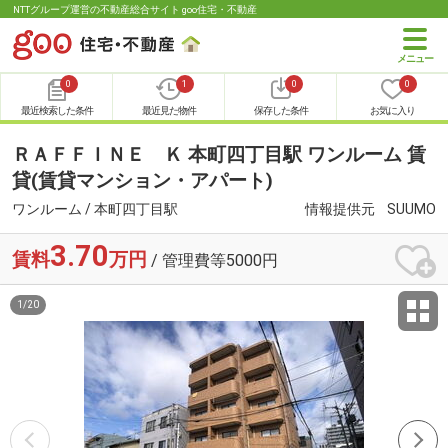
NTTグループ運営の不動産総合サイト goo住宅・不動産
0
1
0
0
最近検索した条件
最近見た物件
保存した条件
お気に入り
ＲＡＦＦＩＮＥ Ｋ 本町四丁目駅 ワンルーム 賃
貸(賃貸マンション・アパート)
ワンルーム / 本町四丁目駅
情報提供元
SUUMO
3.70
賃料
万円
/ 管理費等5000円
1
/
20