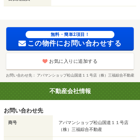
ＬＧＢＴフレンドリー／家賃カード決済可／松山生協 堀
江店（スーパー）まで１７０ｍ／堀江駅（その他）まで３
４０ｍ／ファミリーマート堀江町店（コンビニ）まで５７
８ｍ／コスモス 堀江店（その他）まで９４０ｍ／ザ・ダ
イソー 松山内宮店（その他）まで１４１６ｍ／フジ和気
無料・簡単2項目！
店（スーパー）まで１８２１ｍ/賃貸戸数:8戸
この物件にお問い合わせする
お気に入りに追加する
お問い合わせ先
アパマンショップ松山国道１１号店（株）三福綜合不動産
不動産会社情報
お問い合わせ先
商号
アパマンショップ松山国道１１号店
（株）三福綜合不動産