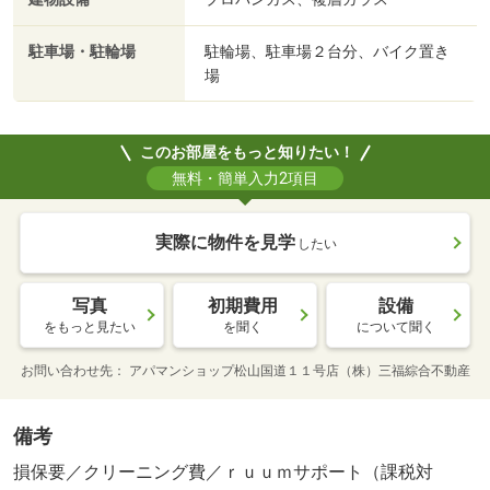
駐車場・駐輪場
駐輪場、駐車場２台分、バイク置き
場
このお部屋をもっと知りたい！
無料・簡単入力2項目
実際に物件を見学
したい
写真
初期費用
設備
をもっと見たい
を聞く
について聞く
お問い合わせ先
アパマンショップ松山国道１１号店（株）三福綜合不動産
備考
損保要／クリーニング費／ｒｕｕｍサポート（課税対