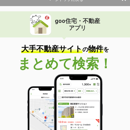
goo住宅・不動産
アプリ
大手不動産サイト
物件
の
を
まとめて検索！