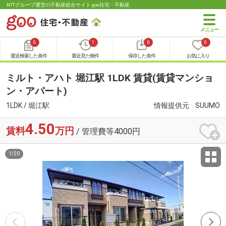
NTTグループ運営の不動産総合サイト goo住宅・不動産
0
1
0
0
最近検索した条件
最近見た物件
保存した条件
お気に入り
ミルト・アハト 堀江駅 1LDK 賃貸(賃貸マンショ
ン・アパート)
1LDK / 堀江駅
情報提供元
SUUMO
4.50
賃料
万円
/ 管理費等4000円
1
/
20