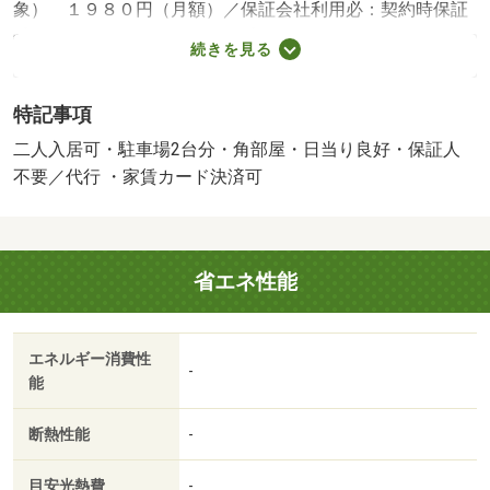
象） １９８０円（月額）／保証会社利用必：契約時保証
委託料：２．２万／月額保証委託料：賃料総額の２．２％
続きを見る
又は５．５％ ※ペット可は２．５万／２．５％／二人入
居可／子供可／駐２台可／［退去時費用 退去費用実費精
特記事項
算※故意・過失等別途実費］鍵セット費３，３００円 収
納手数料１７０円／月 保証会社：ハウスリーブ株式会社
二人入居可・駐車場2台分・角部屋・日当り良好・保証人
／バストイレ別／エアコン／フローリング／シャワー付洗
不要／代行 ・家賃カード決済可
面台／ＴＶインターホン／浴室乾燥機／室内洗濯置／陽当
り良好／シューズボックス／追焚機能浴室／角住戸／温水
洗浄便座／脱衣所／洗面所独立／洗面化粧台／駐輪場／敷
省エネ性能
金不要／対面式キッチン／全居室収納／ウォークインクロ
ゼット／保証人不要／駐車２台可／二人入居相談／バイク
置場／全居室フローリング／玄関ホール／エアコン２台／
エネルギー消費性
駅まで平坦／浄水器／エアコン全室／床下収納／２×４工
-
能
法／２４時間換気システム／複層ガラス／平坦地／サンル
ーム／玄関ポーチ／駅徒歩５分以内／駅徒歩１０分以内／
断熱性能
-
敷地内ごみ置き場／平面駐車場／プロパンガス／洗面所に
ドア／玄関収納／保証会社利用可／ＩＴ重説 対応物件／
目安光熱費
-