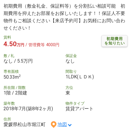
初期費用（敷金礼金、保証料等）を分割払い相談可能 初
期費用を抑えたお部屋をお探しいたします！！保証人不要
物件もご相談ください【来店予約可】お気軽にお問い合わ
せください！
賃料
初期費用
4.50
を知りたい
/ 管理費等 4000円
万円
敷 / 礼
保証金
なし / 5.5万円
なし
専有面積
間取り
2
1LDK(ＬＤＫ)
50.33m
所在階 / 階数
方位
1階 / 2階建
東
築年数
物件タイプ
2018年7月(築8年2ヶ月)
賃貸アパート
住所
愛媛県松山市堀江町
地図