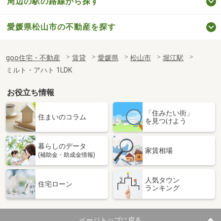
周辺の駅の路線から探す
愛媛県松山市の不動産を探す
goo住宅・不動産
賃貸
愛媛県
松山市
堀江駅
ミルト・アハト 1LDK
お役立ち情報
「住みたい街」
住まいのコラム
を見つけよう
暮らしのデータ
家賃相場
(補助金・助成金情報)
人気タウン
住宅ローン
ランキング
ページトップに戻る