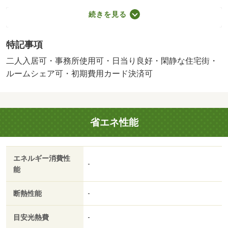
ハッピーサポート １０００円（月額）／保証会社利用
続きを見る
必：初回：月額総賃料の４０％ 月々：賃料の１％ 更新
時：１万円／二人入居可／屋内駐／Ｐ屋内６６００円、屋
特記事項
外５５００円 ケーブルテレビの多チャンネル視聴可能
保証会社：レントラエポス（株）／バストイレ別／バルコ
二人入居可・事務所使用可・日当り良好・閑静な住宅街・
ニー／エアコン／クロゼット／フローリング／シャワー付
ルームシェア可・初期費用カード決済可
洗面台／ＴＶインターホン／室内洗濯置／陽当り良好／シ
ューズボックス／南向き／温水洗浄便座／洗面所独立／２
口コンロ／駐輪場／即入居可／礼金不要／閑静な住宅地／
省エネ性能
敷金不要／防犯カメラ／二人入居相談／バイク置場／駅ま
で平坦／ネット使用料不要／キッチンに窓／事務所相談／
平坦地／ルームシェア相談／南面リビング／２駅利用可／
エネルギー消費性
駅徒歩５分以内／駅徒歩１０分以内／敷地内ごみ置き場／
-
能
平面駐車場／プロパンガス／南面バルコニー／玄関収納／
敷金・礼金不要／保証会社利用可／ＩＴ重説 対応物件／
断熱性能
-
初期費用カード決済可／松山生協 西雄郡店（スーパー）
まで２８５ｍ／ドラッグストアコスモス 土居田店（ドラ
目安光熱費
-
ッグストア）まで６２６ｍ／ファミリーマート松山土居田