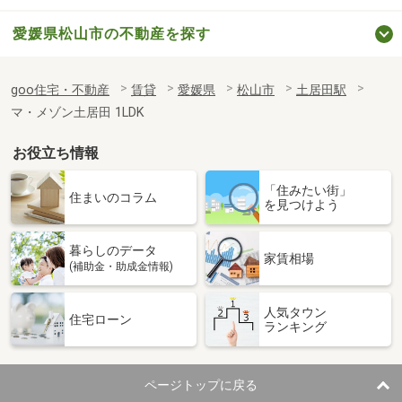
愛媛県松山市の不動産を探す
goo住宅・不動産
賃貸
愛媛県
松山市
土居田駅
マ・メゾン土居田 1LDK
お役立ち情報
「住みたい街」
住まいのコラム
を見つけよう
暮らしのデータ
家賃相場
(補助金・助成金情報)
人気タウン
住宅ローン
ランキング
ページトップに戻る