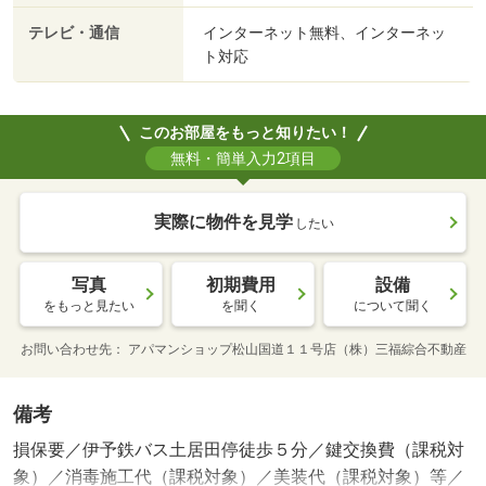
テレビ・通信
インターネット無料、インターネッ
ト対応
このお部屋をもっと知りたい！
無料・簡単入力2項目
実際に物件を見学
したい
写真
初期費用
設備
をもっと見たい
を聞く
について聞く
お問い合わせ先
アパマンショップ松山国道１１号店（株）三福綜合不動産
備考
損保要／伊予鉄バス土居田停徒歩５分／鍵交換費（課税対
象）／消毒施工代（課税対象）／美装代（課税対象）等／