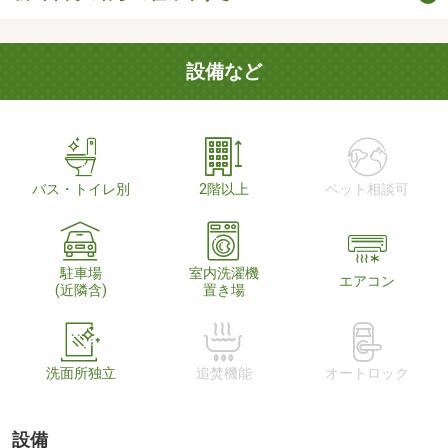
設備など
バス・トイレ別
2階以上
ペット相談可
駐車場
室内洗濯機
エアコン
(近隣含)
置き場
洗面所独立
追焚機能
オートロック
設備