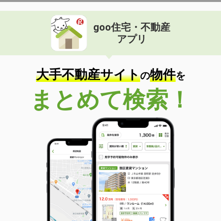
goo住宅・不動産
アプリ
大手不動産サイト
物件
の
を
まとめて検索！