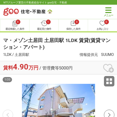
NTTグループ運営の不動産総合サイト goo住宅・不動産
0
1
0
0
最近検索した条件
最近見た物件
保存した条件
お気に入り
マ・メゾン土居田 土居田駅 1LDK 賃貸(賃貸マン
ション・アパート)
1LDK / 土居田駅
情報提供元
SUUMO
4.90
賃料
万円
/ 管理費等5000円
1
/
20