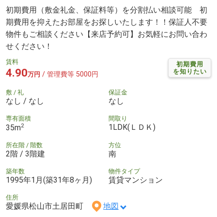
初期費用（敷金礼金、保証料等）を分割払い相談可能 初
期費用を抑えたお部屋をお探しいたします！！保証人不要
物件もご相談ください【来店予約可】お気軽にお問い合わ
せください！
賃料
初期費用
4.90
を知りたい
/ 管理費等 5000円
万円
敷 / 礼
保証金
なし / なし
なし
専有面積
間取り
2
1LDK(ＬＤＫ)
35m
所在階 / 階数
方位
2階 / 3階建
南
築年数
物件タイプ
1995年1月(築31年8ヶ月)
賃貸マンション
住所
愛媛県松山市土居田町
地図