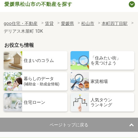
愛媛県松山市の不動産を探す
goo住宅・不動産
賃貸
愛媛県
松山市
本町四丁目駅
デリアス木屋町 1DK
お役立ち情報
「住みたい街」
住まいのコラム
を見つけよう
暮らしのデータ
家賃相場
(補助金・助成金情報)
人気タウン
住宅ローン
ランキング
ページトップに戻る