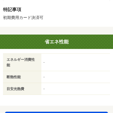
ステムキッチン／南向き／温水洗浄便座／エレベーター／
特記事項
洗面所独立／洗面化粧台／駐輪場／宅配ボックス／照明付
／ネット専用回線／ネット使用料不要／保証金不要／プロ
初期費用カード決済可
パンガス／ＩＴ重説 対応物件／初期費用カード決済可／
ファミリーマート松山平和通五丁目店（コンビニ）まで２
２７ｍ／マルナカ若草店（スーパー）まで４９５ｍ／清水
省エネ性能
小学校（小学校）まで１０４０ｍ／勝山中学校（中学校）
まで７２０ｍ/賃貸戸数:30戸
エネルギー消費性
-
能
断熱性能
-
目安光熱費
-