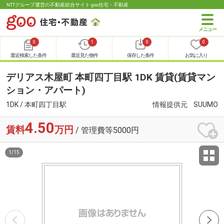
NTTグループ運営の不動産総合サイト goo住宅・不動産
0
1
0
0
最近検索した条件
最近見た物件
保存した条件
お気に入り
デリアス木屋町 本町四丁目駅 1DK 賃貸(賃貸マン
ション・アパート)
1DK / 本町四丁目駅
情報提供元
SUUMO
4.50
賃料
万円
/ 管理費等5000円
1
/
15