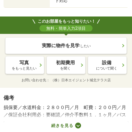
ト対応
このお部屋をもっと知りたい！
無料・簡単入力2項目
実際に物件を見学
したい
写真
初期費用
設備
をもっと見たい
を聞く
について聞く
お問い合わせ先
（株）日本エイジェント城北テラス店
備考
損保要／水道料金：２８００円／月 町費：２００円／月
／保証会社利用必：要確認／仲介手数料１．１ヶ月／バス
トイレ別／バルコニー／エアコン／クロゼット／フローリ
続きを見る
ング／シャワー付洗面台／オートロック／室内洗濯置／シ