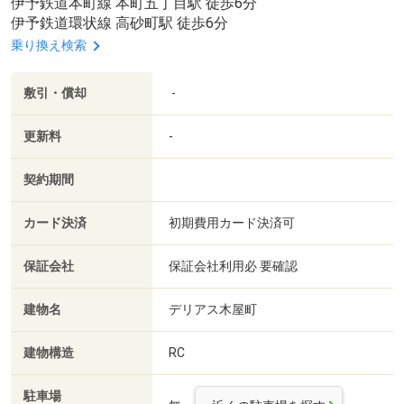
伊予鉄道本町線 本町五丁目駅 徒歩6分
伊予鉄道環状線 高砂町駅 徒歩6分
乗り換え検索
敷引・償却
-
更新料
-
契約期間
カード決済
初期費用カード決済可
保証会社
保証会社利用必 要確認
建物名
デリアス木屋町
建物構造
RC
駐車場