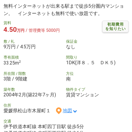
無料インターネットが出来る駅まで徒歩5分圏内マンショ
ン。 インターネットも無料で使い放題です。
賃料
初期費用
4.50
を知りたい
/ 管理費等 5000円
万円
敷 / 礼
保証金
9万円 / 4.5万円
なし
専有面積
間取り
2
1DK(洋８．５ ＤＫ５)
33.25m
所在階 / 階数
方位
3階 / 9階建
南
築年数
物件タイプ
2004年2月(築22年7ヶ月)
賃貸マンション
住所
愛媛県松山市木屋町１
地図
交通
伊予鉄道本町線 本町四丁目駅 徒歩5分