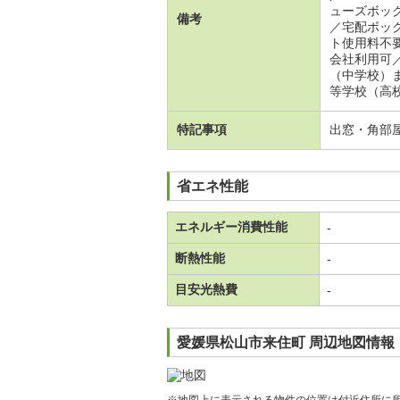
ューズボッ
備考
／宅配ボッ
ト使用料不
会社利用可
（中学校）
等学校（高
特記事項
出窓・角部
省エネ性能
エネルギー消費性能
-
断熱性能
-
目安光熱費
-
愛媛県松山市来住町 周辺地図情報
※地図上に表示される物件の位置は付近住所に