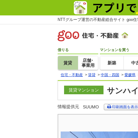
NTTグループ運営の不動産総合サイト goo
借りる
マンションを買う
店舗･
賃貸
新築
中
事業用
住宅・不動産
>
賃貸
>
中国・四国
>
愛媛県
サンハイ
賃貸マンション
情報提供元
SUUMO
印刷画面を表示