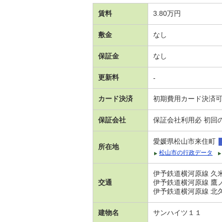
賃料
3.80万円
敷金
なし
保証金
なし
更新料
-
カード決済
初期費用カード決済
保証会社
保証会社利用必 初回
愛媛県松山市来住町
所在地
松山市の行政データ
伊予鉄道横河原線 久米
交通
伊予鉄道横河原線 鷹ノ
伊予鉄道横河原線 北久
建物名
サンハイツ１１