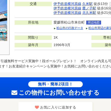
交通
伊予鉄道横河原線
久米駅
徒歩13分
伊予鉄道横河原線
鷹ノ子駅
徒歩16
伊予鉄道横河原線
北久米駅
徒歩21
所在地
愛媛県松山市来住町
周辺地図
松山市の行政データ
松山市周辺の家
間取り
1K
専有
築年月
1996年3月
築
て引越無料サービス実施中！段ボールプレゼント！ オンライン内見も可
ます！お友達紹介キャンペーンも実施中！お気軽にお問い合わせくださ
無料・簡単2項目！
この物件にお問い合わせする
お気に入りに追加する