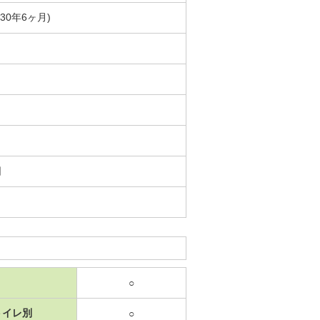
築30年6ヶ月)
日
○
トイレ別
○