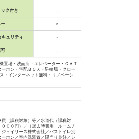
ロック付き
-
ニー
○
セキュリティ
-
居可
-
濯機置場・洗面所・エレベーター・ＣＡＴ
ターホン・宅配ＢＯＸ・駐輪場・クロー
クス・インターネット無料・リノベーシ
換費（課税対象）等／水道代（課税対
，０００円）／［退去時費用 ルームチ
：ジェイリース株式会社／バストイレ別
ターホン／室内洗濯置／陽当り良好／シ