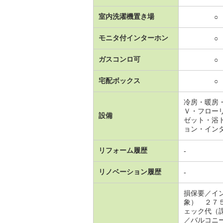
室内洗濯機置き場
○
モニタ付インターホン
○
ガスコンロ可
○
宅配ボックス
○
冷房・暖房
Ｖ・フロー
設備
ゼット・浴
ョン・イン
リフォーム履歴
-
リノベーション履歴
-
損保要／イ
象） ２７
ェック代（
／バルコニ