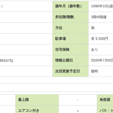
５）
築年月（築年数）
1996年3月(
所在階/階数
3階/6階建
方位
南
駐車場
有 5,500円
住宅保険
あり
情報公開日
2026年7月8
855475]
次回更新予定日
随時
最上階
角部屋
-
エアコン付き
バス・
○