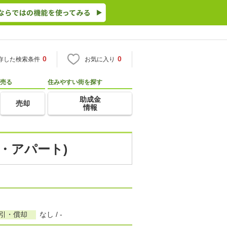
0
0
存した検索条件
お気に入り
売る
住みやすい街を探す
助成金
売却
情報
ン・アパート)
敷引・償却
なし / -