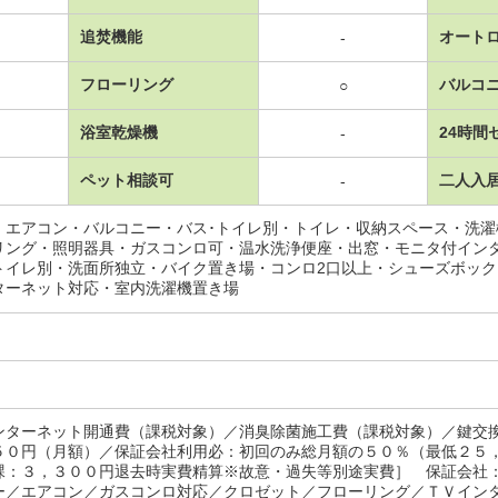
追焚機能
オート
-
フローリング
バルコ
○
浴室乾燥機
24時間
-
ペット相談可
二人入
-
・エアコン・バルコニー・バス･トイレ別・トイレ・収納スペース・洗
リング・照明器具・ガスコンロ可・温水洗浄便座・出窓・モニタ付イン
トイレ別・洗面所独立・バイク置き場・コンロ2口以上・シューズボッ
ターネット対応・室内洗濯機置き場
ンターネット開通費（課税対象）／消臭除菌施工費（課税対象）／鍵交
５０円（月額）／保証会社利用必：初回のみ総月額の５０％（最低２５
課：３，３００円退去時実費精算※故意・過失等別途実費］ 保証会社
ー／エアコン／ガスコンロ対応／クロゼット／フローリング／ＴＶイン