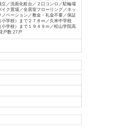
独立／洗面化粧台／２口コンロ／駐輪場
バイク置場／全居室フローリング／ネッ
リノベーション／敷金・礼金不要／保証
（小学校）まで２７８ｍ／久米中学校
（小学校）まで１９４９ｍ／松山学院高
戸数:27戸