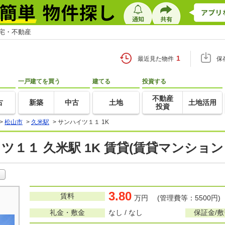
住宅・不動産
1
最近見た物件
保
一戸建てを買う
建てる
投資する
不動産
古
新築
中古
土地
土地活用
投資
>
松山市
>
久米駅
>
サンハイツ１１ 1K
ツ１１ 久米駅 1K 賃貸(賃貸マンショ
3.80
賃料
万円 (管理費等：5500円)
礼金・敷金
なし / なし
保証金/