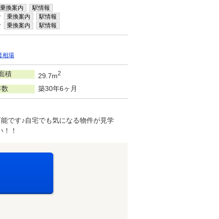
乗換案内
駅情報
分
乗換案内
駅情報
分
乗換案内
駅情報
賃相場
面積
2
29.7m
年数
築30年6ヶ月
能です♪自宅でも気になる物件が見学
い！！