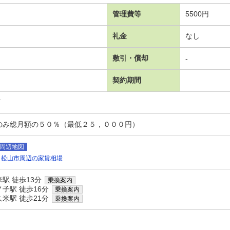
管理費等
5500円
礼金
なし
敷引・償却
-
契約期間
可
のみ総月額の５０％（最低２５，０００円）
周辺地図
松山市周辺の家賃相場
駅 徒歩13分
乗換案内
子駅 徒歩16分
乗換案内
米駅 徒歩21分
乗換案内