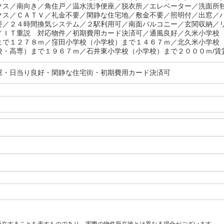
クス／南向き／角住戸／温水洗浄便座／脱衣所／エレベーター／洗面所
クス／ＣＡＴＶ／礼金不要／閑静な住宅地／敷金不要／照明付／出窓／
要／２４時間換気システム／２駅利用可／南面バルコニー／玄関収納／
／ＩＴ重説 対応物件／初期費用カード決済可／通風良好／久米小学校
まで１２７８ｍ／窪田小学校（小学校）まで１４６７ｍ／北久米小学校
校・高専）まで１９６７ｍ／石井東小学校（小学校）まで２０００ｍ/賃貸
屋・日当り良好・閑静な住宅街・初期費用カード決済可
所在することを表すものであり、実際の物件所在地とは異なる場合がございます。