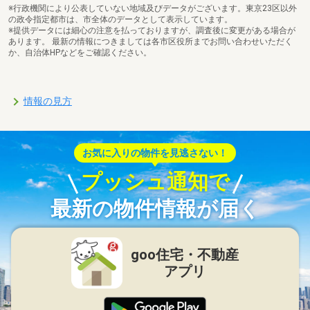
※行政機関により公表していない地域及びデータがございます。東京23区以外
の政令指定都市は、市全体のデータとして表示しています。
※提供データには細心の注意を払っておりますが、調査後に変更がある場合が
あります。 最新の情報につきましては各市区役所までお問い合わせいただく
か、自治体HPなどをご確認ください。
情報の見方
お気に入りの物件を見逃さない！
プッシュ通知で
最新の物件情報が届く
goo住宅・不動産
アプリ