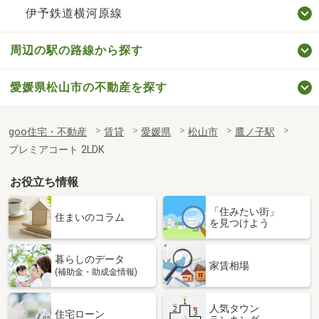
伊予鉄道横河原線
周辺の駅の路線から探す
愛媛県松山市の不動産を探す
goo住宅・不動産
賃貸
愛媛県
松山市
鷹ノ子駅
プレミアコート 2LDK
お役立ち情報
「住みたい街」
住まいのコラム
を見つけよう
暮らしのデータ
家賃相場
(補助金・助成金情報)
人気タウン
住宅ローン