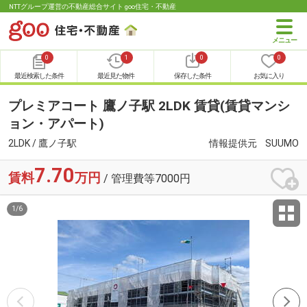
NTTグループ運営の不動産総合サイト goo住宅・不動産
0
1
0
0
最近検索した条件
最近見た物件
保存した条件
お気に入り
プレミアコート 鷹ノ子駅 2LDK 賃貸(賃貸マンシ
ョン・アパート)
2LDK / 鷹ノ子駅
情報提供元
SUUMO
7.70
賃料
万円
/ 管理費等7000円
1
/
6