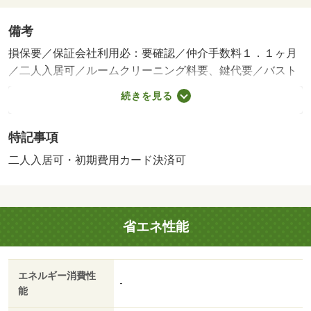
備考
損保要／保証会社利用必：要確認／仲介手数料１．１ヶ月
／二人入居可／ルームクリーニング料要、鍵代要／バスト
イレ別／バルコニー／エアコン／フローリング／シャワー
続きを見る
付洗面台／ＴＶインターホン／浴室乾燥機／室内洗濯置／
シューズボックス／システムキッチン／南向き／追焚機能
特記事項
浴室／温水洗浄便座／洗面所独立／洗面化粧台／駐輪場／
宅配ボックス／対面式キッチン／照明付／ウォークインク
二人入居可・初期費用カード決済可
ロゼット／二人入居相談／カードキー／ＣＳ／ネット専用
回線／ネット使用料不要／保証金不要／２４時間換気シス
テム／複層ガラス／敷地内ごみ置き場／セキュリティ会社
省エネ性能
加入済／プロパンガス／室内物干機／ＢＳ／ＩＴ重説 対
応物件／初期費用カード決済可／ファミリーマート松山久
米窪田町店（コンビニ）まで９６９ｍ／コープ久米（スー
エネルギー消費性
パー）まで１２７９ｍ／窪田小学校（小学校）まで１０４
-
能
０ｍ／久米中学校（中学校）まで８００ｍ/賃貸戸数:10戸