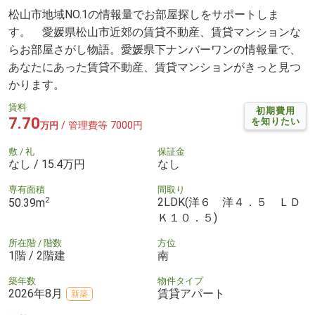
松山市地域NO.1の情報量でお部屋探しをサポートしま
す。 愛媛県松山市近郊の賃貸不動産、賃貸マンションな
らお部屋さがし物語。愛媛県下ナンバーワンの情報量で、
あなたにあった賃貸不動産、賃貸マンションがきっと見つ
かります。
賃料
初期費用
7.70
を知りたい
/ 管理費等 7000円
万円
敷 / 礼
保証金
なし / 15.4万円
なし
専有面積
間取り
2
2LDK(洋６ 洋４．５ ＬＤ
50.39m
Ｋ１０．５)
所在階 / 階数
方位
1階 / 2階建
南
築年数
物件タイプ
2026年8月
賃貸アパート
新築