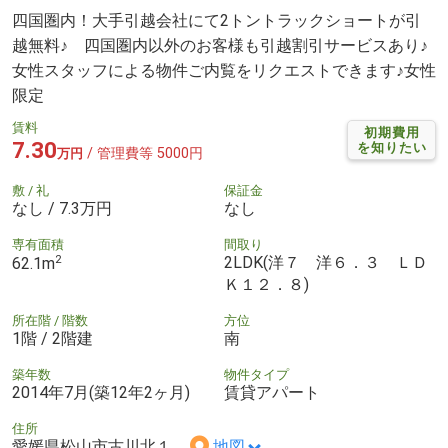
四国圏内！大手引越会社にて2トントラックショートが引
越無料♪ 四国圏内以外のお客様も引越割引サービスあり♪
女性スタッフによる物件ご内覧をリクエストできます♪女性
限定
賃料
初期費用
7.30
を知りたい
/ 管理費等 5000円
万円
敷 / 礼
保証金
なし / 7.3万円
なし
専有面積
間取り
2
2LDK(洋７ 洋６．３ ＬＤ
62.1m
Ｋ１２．８)
所在階 / 階数
方位
1階 / 2階建
南
築年数
物件タイプ
2014年7月(築12年2ヶ月)
賃貸アパート
住所
愛媛県松山市古川北１
地図