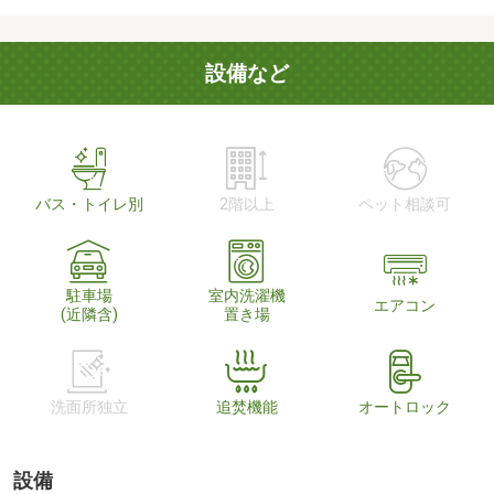
設備など
バス・トイレ別
2階以上
ペット相談可
駐車場
室内洗濯機
エアコン
(近隣含)
置き場
洗面所独立
追焚機能
オートロック
設備