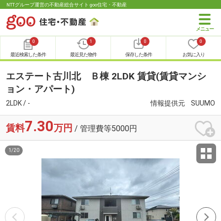
NTTグループ運営の不動産総合サイト goo住宅・不動産
0
1
0
0
最近検索した条件
最近見た物件
保存した条件
お気に入り
エステート古川北 Ｂ棟 2LDK 賃貸(賃貸マンシ
ョン・アパート)
2LDK / -
情報提供元
SUUMO
7.30
賃料
万円
/ 管理費等5000円
1
/
20