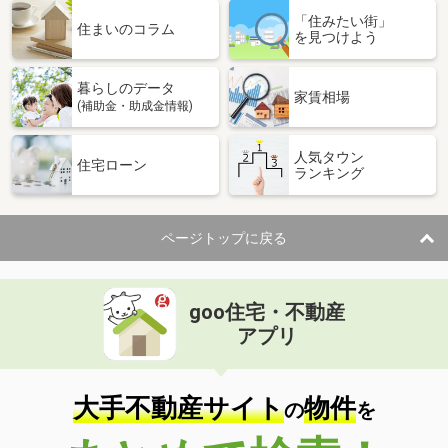
「住みたい街」
住まいのコラム
を見つけよう
暮らしのデータ
家賃相場
(補助金・助成金情報)
人気タウン
住宅ローン
ランキング
ページトップに戻る
goo住宅・不動産
アプリ
大手不動産サイト
物件
の
を