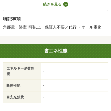
入必須。初回保証料３５０００円、月額保証料賃料等総額
続きを見る
の１％＋８００円／月（その他商品あり）／［退去時費
用 退去費用実費精算※故意・過失等別途実費］オール電
特記事項
化物件は入居者様にて電気契約が必要 ルームクリーニン
グ料金にエアコンクリーニング費用含む 町会費 ４０
角部屋・浴室1坪以上・保証人不要／代行 ・オール電化
０円／月 【法人契約個人負担分について】法人契約とす
る場合、個人負担分の支払い方法は原則「カード決済」と
なります。 保証会社：株式会社イントラスト／バストイ
省エネ性能
レ別／エアコン／シャワー付洗面台／ＴＶインターホン／
オートロック／室内洗濯置／シューズボックス／システム
キッチン／追焚機能浴室／角住戸／温水洗浄便座／駐輪場
エネルギー消費性
／即入居可／敷金不要／対面式キッチン／全居室洋室／ウ
-
能
ォークインクロゼット／保証人不要／バイク置場／オール
電化／駅まで平坦／ネット使用料不要／床下収納／平坦地
断熱性能
-
／浴室１坪以上／バス停徒歩３分以内／セキュリティ会社
加入済／ＬＤＫ１２畳以上／全居室６畳以上／礼金１ヶ月
目安光熱費
-
／保証会社利用可／石井北小学校（小学校）まで４９３ｍ
／椿小学校（小学校）まで１０５２ｍ／椿中学校（中学