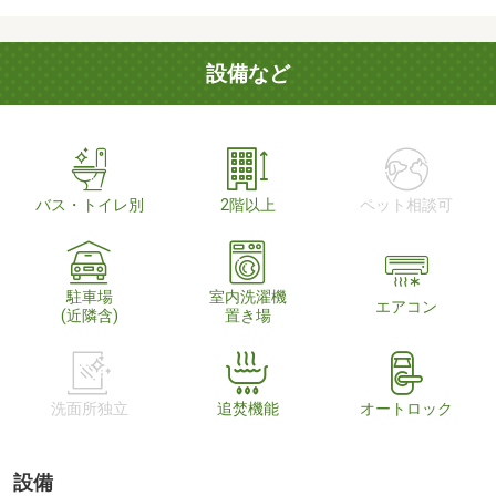
設備など
バス・トイレ別
2階以上
ペット相談可
駐車場
室内洗濯機
エアコン
(近隣含)
置き場
洗面所独立
追焚機能
オートロック
設備