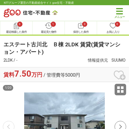
NTTグループ運営の不動産総合サイト goo住宅・不動産
0
1
0
0
最近検索した条件
最近見た物件
保存した条件
お気に入り
エステート古川北 Ｂ棟 2LDK 賃貸(賃貸マンシ
ョン・アパート)
2LDK / -
情報提供元
SUUMO
7.50
賃料
万円
/ 管理費等5000円
1
/
20