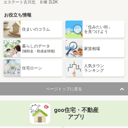
エステート古川北 Ｂ棟 2LDK
お役立ち情報
「住みたい街」
住まいのコラム
を見つけよう
暮らしのデータ
家賃相場
(補助金・助成金情報)
人気タウン
住宅ローン
ランキング
ページトップに戻る
goo住宅・不動産
アプリ