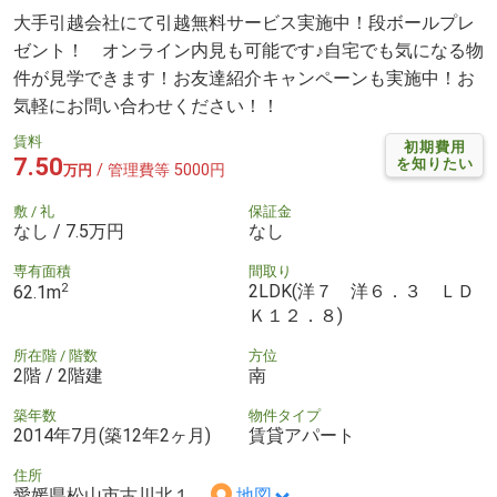
大手引越会社にて引越無料サービス実施中！段ボールプレ
ゼント！ オンライン内見も可能です♪自宅でも気になる物
件が見学できます！お友達紹介キャンペーンも実施中！お
気軽にお問い合わせください！！
賃料
初期費用
7.50
を知りたい
/ 管理費等 5000円
万円
敷 / 礼
保証金
なし / 7.5万円
なし
専有面積
間取り
2
2LDK(洋７ 洋６．３ ＬＤ
62.1m
Ｋ１２．８)
所在階 / 階数
方位
2階 / 2階建
南
築年数
物件タイプ
2014年7月(築12年2ヶ月)
賃貸アパート
住所
愛媛県松山市古川北１
地図