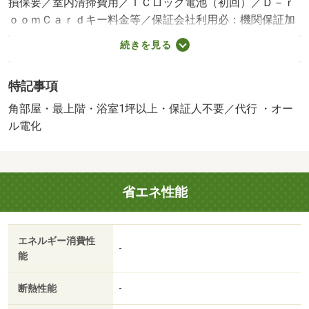
損保要／室内清掃費用／ＩＣロック電池（初回）／Ｄ－ｒ
ｏｏｍＣａｒｄキー料金等／保証会社利用必：機関保証加
入必須。初回保証料３５０００円、月額保証料賃料等総額
続きを見る
の１％＋８００円／月（その他商品あり）／［退去時費
用 退去費用実費精算※故意・過失等別途実費］オール電
特記事項
化物件は入居者様にて電気契約が必要ルームクリーニング
料金にエアコンクリーニング費用含む ※町会費月額４０
角部屋・最上階・浴室1坪以上・保証人不要／代行 ・オー
０円 【法人契約個人負担分について】法人契約とする場
ル電化
合、個人負担分の支払い方法は原則「カード決済」となり
ます。 保証会社：株式会社イントラスト／バストイレ別
／バルコニー／エアコン／シャワー付洗面台／ＴＶインタ
省エネ性能
ーホン／オートロック／室内洗濯置／シューズボックス／
システムキッチン／追焚機能浴室／角住戸／温水洗浄便座
／駐輪場／即入居可／最上階／敷金不要／対面式キッチン
エネルギー消費性
／全居室洋室／ウォークインクロゼット／保証人不要／バ
-
能
イク置場／オール電化／駅まで平坦／ネット使用料不要／
平坦地／浴室１坪以上／バス停徒歩３分以内／セキュリテ
断熱性能
-
ィ会社加入済／ＬＤＫ１２畳以上／全居室６畳以上／礼金