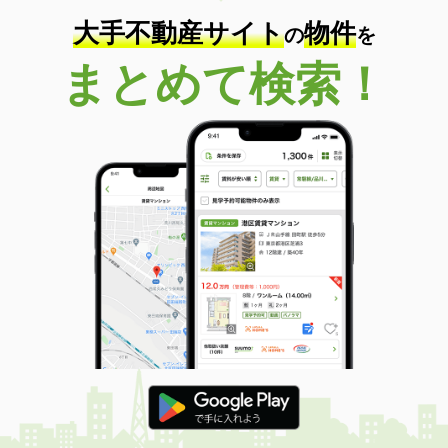
大手不動産サイト
物件
の
を
まとめて検索！